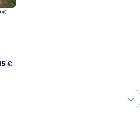
ing
15
€