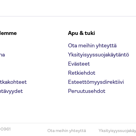
elemme
Apu & tuki
Ota meihin yhteyttä
na
Yksityisyyssuojakäytäntö
Evästeet
Retkiehdot
atkakohteet
Esteettömyysdirektiivi
htävyydet
Peruutusehdot
00961
Ota meihin yhteyttä
Yksityisyyssuojakä