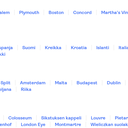
alem
Plymouth
Boston
Concord
Martha's Vi
spanja
Suomi
Kreikka
Kroatia
Islanti
Itali
kki
Split
Amsterdam
Malta
Budapest
Dublin
bljana
Riika
Colosseum
Sikstuksen kappeli
Louvre
Pietar
enhof
London Eye
Montmartre
Wieliczkan suolak