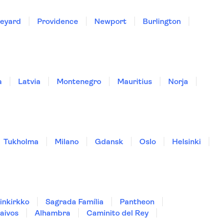
neyard
Providence
Newport
Burlington
a
Latvia
Montenegro
Mauritius
Norja
Tukholma
Milano
Gdansk
Oslo
Helsinki
inkirkko
Sagrada Família
Pantheon
aivos
Alhambra
Caminito del Rey