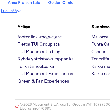
Anne Frankin talo
Golden Circle
Lue lisää
Yritys
Suositt
footer.link.who_we_are
Mallorca
Tietoa TUI Groupista
Punta Ca
TUI Musementin blogi
Cancun
Ryhdy yhteistyökumppaniksi
Teneriffa
Tarkista noutoaika
Kaikki m
TUI Musement Experiences
Kaikki nä
Green & Fair Experiences
© 2026 Musement S.p.A, osa TUI Groupia VAT IT079780
Lisenssi nro 170695