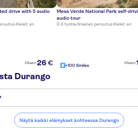
ded drive with 5 audio
Mesa Verde National Park self-driv
audio tour
peruutus
·
Kielet: en
2-3 tuntia
·
Ilmainen peruutus
·
Kielet: en
26
€
Alkaen:
Alkaen:
+100 Smiles
esta Durango
?
Näytä kaikki elämykset kohteessa Durango