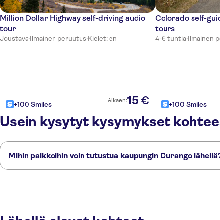
Million Dollar Highway self-driving audio
Colorado self-gui
tour
tours
Joustava
·
Ilmainen peruutus
·
Kielet: en
4-6 tuntia
·
Ilmainen 
15
€
Alkaen:
+100 Smiles
+100 Smiles
Usein kysytyt kysymykset kohte
Mihin paikkoihin voin tutustua kaupungin Durango lähellä
Tässä on muutamia suosikkipaikkojamme kaupungin Durango lähellä:
Bar Harbor
Portland, Maine
Provincetown
Salem
Plymouth