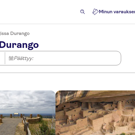
Minun varaukse
issa Durango
 Durango
Päättyy: