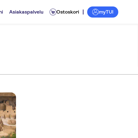
myTUI
ni
Asiakaspalvelu
Ostoskori