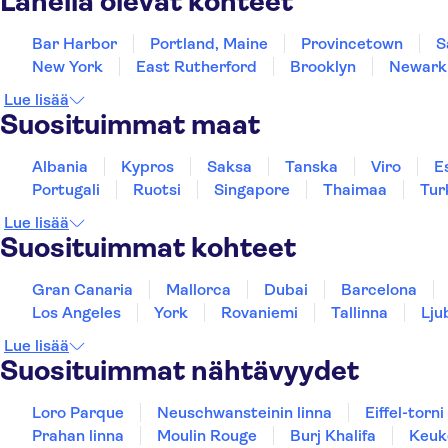
Lähellä olevat kohteet
Bar Harbor
Portland, Maine
Provincetown
S
New York
East Rutherford
Brooklyn
Newark
Lue lisää
Suosituimmat maat
Albania
Kypros
Saksa
Tanska
Viro
E
Portugali
Ruotsi
Singapore
Thaimaa
Tur
Lue lisää
Suosituimmat kohteet
Gran Canaria
Mallorca
Dubai
Barcelona
Los Angeles
York
Rovaniemi
Tallinna
Lju
Lue lisää
Suosituimmat nähtävyydet
Loro Parque
Neuschwansteinin linna
Eiffel-torni
Prahan linna
Moulin Rouge
Burj Khalifa
Keuk