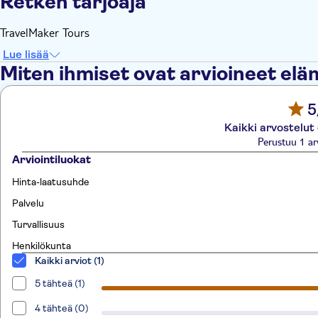
Retken tarjoaja
TravelMaker Tours
Lue lisää
Miten ihmiset ovat arvioineet el
5
Kaikki arvostelut
Perustuu 1 ar
Arviointiluokat
Hinta-laatusuhde
Palvelu
Turvallisuus
Henkilökunta
Kaikki arviot (1)
5 tähteä (1)
4 tähteä (0)