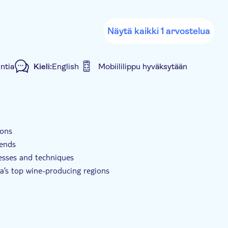
Näytä kaikki 1 arvostelua
ntia
Kieli:
English
Mobiililippu hyväksytään
Hotel pick up
Transport included
Lunch
ions
iends
esses and techniques
a’s top wine-producing regions
perience