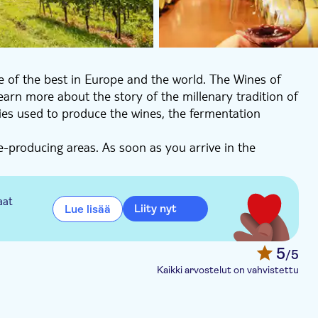
of the best in Europe and the world. The Wines of
earn more about the story of the millenary tradition of
ies used to produce the wines, the fermentation
-producing areas. As soon as you arrive in the
andscape, with endless rows of vineyards covering the
visit Crama 1777 Museum to discover how the
jects needed in a wine cellar, a collection of
aat
Liity nyt
Lue lisää
try and a collection of coins excavated from the area.
 winery and taste 3 different wines paired with food
5
/5
al place filled with peace and natural beauty. They
Kaikki arvostelut on vahvistettu
red with natural ingredients only.
second winery, where you will taste another 3 different
selection of food fingers, cheese and local bread.