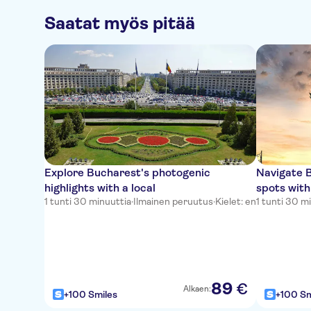
Saatat myös pitää
Explore Bucharest's photogenic
Navigate B
highlights with a local
spots with
1 tunti 30 minuuttia
·
Ilmainen peruutus
·
Kielet: en
1 tunti 30 m
89
€
Alkaen:
+100 Smiles
+100 Sm