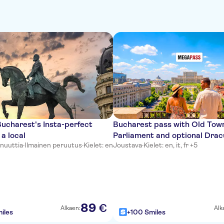
ucharest's Insta-perfect
Bucharest pass with Old Tow
 a local
Parliament and optional Drac
inuuttia
·
Ilmainen peruutus
·
Kielet: en
Joustava
·
Kielet: en, it, fr +5
Castle
89
€
Alkaen:
Alk
iles
+100 Smiles