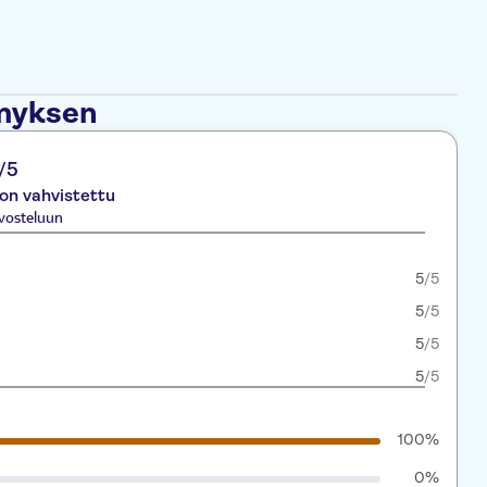
ämyksen
/5
 on vahvistettu
vosteluun
5
/5
5
/5
5
/5
5
/5
100%
0%