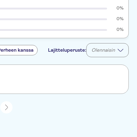
0%
0%
0%
Perheen kanssa
Lajitteluperuste:
Olennaisin
1