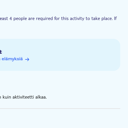
t 4 people are required for this activity to take place. If
ered an alternative date or a full refund
e your pick-up location at checkout
t
ä elämyksiä
kuin aktiviteetti alkaa.