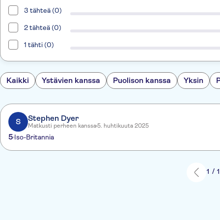
3 tähteä (0)
2 tähteä (0)
1 tähti (0)
Kaikki
Ystävien kanssa
Puolison kanssa
Yksin
Stephen Dyer
S
Matkusti perheen kanssa
5. huhtikuuta 2025
5
Iso-Britannia
1 / 