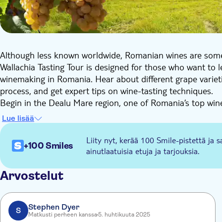
Although less known worldwide, Romanian wines are some 
Wallachia Tasting Tour is designed for those who want to l
winemaking in Romania. Hear about different grape variet
process, and get expert tips on wine-tasting techniques.
Begin in the Dealu Mare region, one of Romania’s top wine
countryside, you’ll immerse yourself in the picturesque l
Lue lisää
rolling hills. Located on the famous 'Wine Road', you'll 
winemaking process in the XIX-XX century. See tools and ob
Liity nyt, kerää 100 Smile-pistettä ja s
+100 Smiles
Romanian folk costumes from different regions of the coun
ainutlaatuisia etuja ja tarjouksia.
Visit the first winery - with a wine expert, learn about the
fingers, cheese, local bread and fresh olive oil.
Arvostelut
Stop for a traditional lunch in a local restaurant – a speci
serve the food in wooden plateaus, and everything is prepa
Stephen Dyer
Finally enjoy a guided visit of the old wine cellars at the 
S
Matkusti perheen kanssa
5. huhtikuuta 2025
wines, carefully selected by a sommelier. Feast on a tasty 