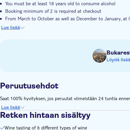
You must be at least 18 years old to consume alcohol
Booking minimum of 2 is required at checkout
From March to October as well as December to January, at leas
the minimum number of people is not reached, you will be off
Lue lisää
This tour includes hotel pick-up and drop off. Please indicat
Bukares
Löydä lisä
Peruutusehdot
Saat 100% hyvityksen, jos peruutat viimeistään 24 tuntia ennen 
Lue lisää
Retken hintaan sisältyy
Wine tasting of 6 different types of wine