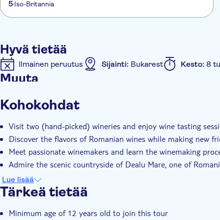
5
Iso-Britannia
Hyvä tietää
Ilmainen peruutus
Sijainti:
Bukarest
Kesto:
8 tu
Muuta
Välitön vahvistus
Opastettu kierros
Group tour
Kohokohdat
Visit two (hand-picked) wineries and enjoy wine tasting sess
Discover the flavors of Romanian wines while making new fr
Meet passionate winemakers and learn the winemaking proc
Admire the scenic countryside of Dealu Mare, one of Romani
Join a small-group tour for a more personal and intimate ex
Lue lisää
Tärkeä tietää
Minimum age of 12 years old to join this tour