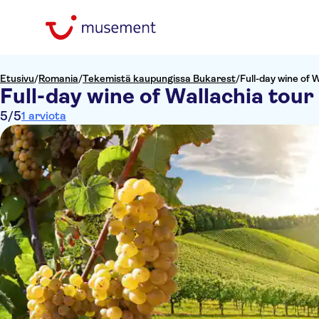
Etusivu
/
Romania
/
Tekemistä kaupungissa Bukarest
/
Full-day wine of 
Full-day wine of Wallachia tour
5
/5
1 arviota