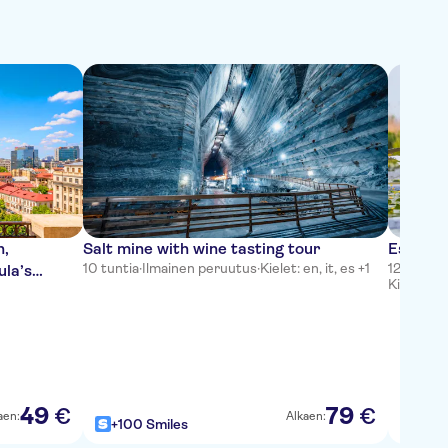
n,
Salt mine with wine tasting tour
Escape 
10 tuntia
·
Ilmainen peruutus
·
Kielet: en, it, es +1
12 tuntia 
ula’s
Kielet: en,
49
79
€
€
aen:
Alkaen:
+100 Smiles
+100