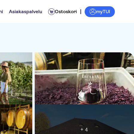
myTUI
ni
Asiakaspalvelu
Ostoskori
+ 4