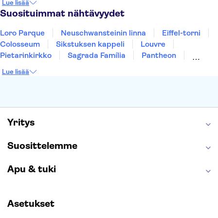
Lue lisää
Tallinna
Ljubljana
Riika
Suosituimmat nähtävyydet
Loro Parque
Neuschwansteinin linna
Eiffel-torni
Colosseum
Sikstuksen kappeli
Louvre
Pietarinkirkko
Sagrada Família
Pantheon
Prahan linna
Moulin Rouge
Burj Khalifa
Lue lisää
Keukenhof
London Eye
Montmartre
Wieliczkan suolakaivos
Alhambra
Caminito del Rey
Anne Frankin talo
Golden Circle
Yritys
Suosittelemme
Apu & tuki
Asetukset