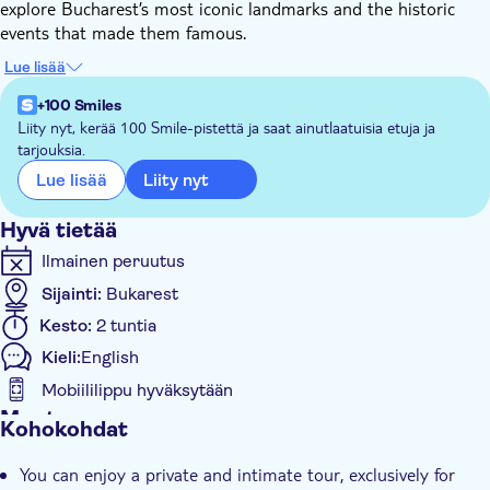
explore Bucharest’s most iconic landmarks and the historic
events that made them famous.
Discover how Bucharest’s history, starting as a small fortress in
Lue lisää
the 15th century and evolving through periods of Ottoman,
Austro-Hungarian, and Soviet influence, impacted modern-day
+100 Smiles
architecture, cultural identity and how its dialect, a form of
Liity nyt, kerää 100 Smile-pistettä ja saat ainutlaatuisia etuja ja
tarjouksia.
Romanian influenced by Slavic, Turkish, and other languages,
developed.
Liity nyt
Lue lisää
Embark on a journey where history comes alive, making this
tour a can’t miss experience.
Hyvä tietää
Ilmainen peruutus
Sijainti:
Bukarest
Kesto:
2 tuntia
Kieli:
English
Mobiililippu hyväksytään
Muuta
Kohokohdat
Välitön vahvistus
You can enjoy a private and intimate tour, exclusively for
Official reseller