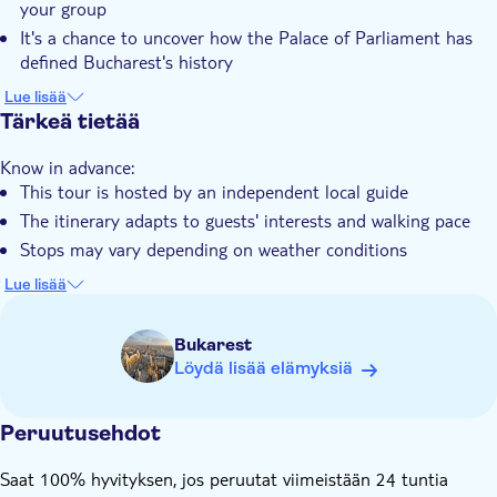
your group
Opastettu kierros
It's a chance to uncover how the Palace of Parliament has
Paikalliseen makuun
defined Bucharest's history
You'll experience a personalised tour, tailored to your
Yksityinen kierros
Lue lisää
interests
Tärkeä tietää
E-lippu
You can get curated recommendations for further city
Pet friendly
Know in advance:
discovery
This tour is hosted by an independent local guide
The itinerary adapts to guests' interests and walking pace
Stops may vary depending on weather conditions
This is a walking tour showcasing city highlights and does
Lue lisää
not include entry tickets to public transportation,
monuments or attractions
Bukarest
Löydä lisää elämyksiä
Peruutusehdot
Saat 100% hyvityksen, jos peruutat viimeistään 24 tuntia