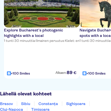
Explore Bucharest's photogenic
Navigate Buchare
highlights with a local
spots with a loca
1 tunti 30 minuuttia
·
Ilmainen peruutus
·
Kielet: en
1 tunti 30 minuuttia
89
€
Alkaen:
+100 Smiles
+100 Smiles
Lähellä olevat kohteet
Brasov
Sibiu
Constanța
Sighișoara
Cluj-Napoca
Timișoara