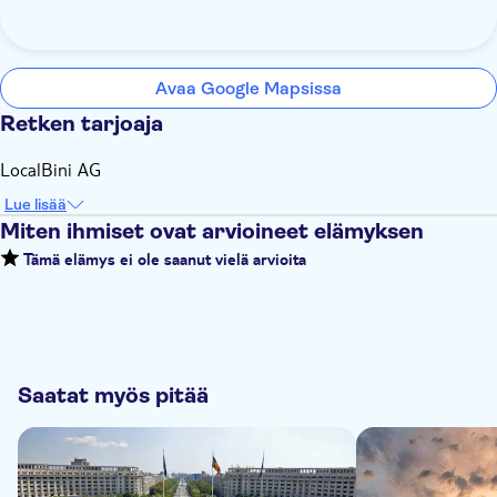
Avaa Google Mapsissa
Retken tarjoaja
LocalBini AG
Lue lisää
Miten ihmiset ovat arvioineet elämyksen
Tämä elämys ei ole saanut vielä arvioita
Saatat myös pitää