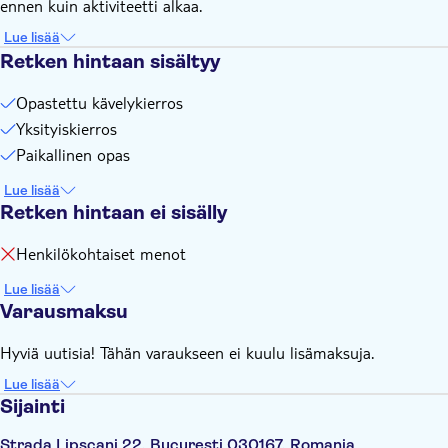
ennen kuin aktiviteetti alkaa.
Lue lisää
Retken hintaan sisältyy
Opastettu kävelykierros
Yksityiskierros
Paikallinen opas
Lue lisää
Retken hintaan ei sisälly
Henkilökohtaiset menot
Lue lisää
Varausmaksu
Hyviä uutisia! Tähän varaukseen ei kuulu lisämaksuja.
Lue lisää
Sijainti
Strada Lipscani 22, București 030167, Romania