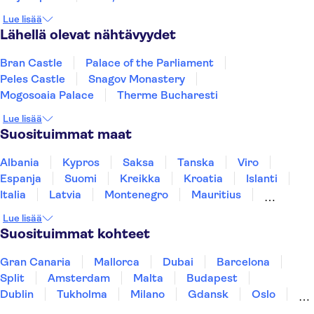
Lue lisää
Lähellä olevat nähtävyydet
Bran Castle
Palace of the Parliament
Peles Castle
Snagov Monastery
Mogosoaia Palace
Therme Bucharesti
Lue lisää
Suosituimmat maat
Albania
Kypros
Saksa
Tanska
Viro
Espanja
Suomi
Kreikka
Kroatia
Islanti
Italia
Latvia
Montenegro
Mauritius
Norja
Portugali
Ruotsi
Singapore
Lue lisää
Thaimaa
Turkki
Suosituimmat kohteet
Gran Canaria
Mallorca
Dubai
Barcelona
Split
Amsterdam
Malta
Budapest
Dublin
Tukholma
Milano
Gdansk
Oslo
Helsinki
Los Angeles
York
Rovaniemi