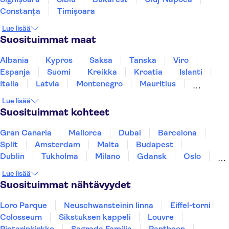
Constanța
Timișoara
Lue lisää
Suosituimmat maat
Albania
Kypros
Saksa
Tanska
Viro
Espanja
Suomi
Kreikka
Kroatia
Islanti
Italia
Latvia
Montenegro
Mauritius
Norja
Portugali
Ruotsi
Singapore
Lue lisää
Thaimaa
Turkki
Suosituimmat kohteet
Gran Canaria
Mallorca
Dubai
Barcelona
Split
Amsterdam
Malta
Budapest
Dublin
Tukholma
Milano
Gdansk
Oslo
Helsinki
York
Rovaniemi
Los Angeles
Lue lisää
Tallinna
Ljubljana
Riika
Suosituimmat nähtävyydet
Loro Parque
Neuschwansteinin linna
Eiffel-torni
Colosseum
Sikstuksen kappeli
Louvre
Pietarinkirkko
Sagrada Família
Pantheon