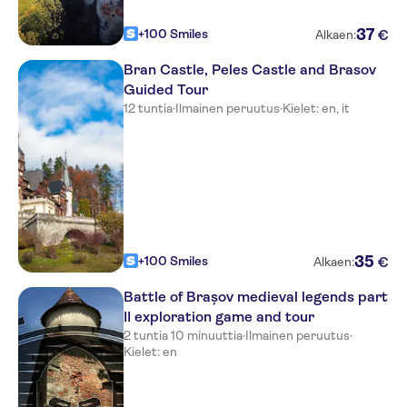
Belfort Hotel
37
+100 Smiles
€
Casa Chitic - Str. Nicolae
Alkaen:
Balcescu 13
Bran Castle, Peles Castle and Brasov
Hotel Golden Time
Guided Tour
12 tuntia
·
Ilmainen peruutus
·
Kielet: en, it
Hotel Oliver
Pension Mury
Ana-Maria
Trifan
Pensiunea Luiza
35
+100 Smiles
€
Alkaen:
Aro Palace Complex
Battle of Brașov medieval legends part
II exploration game and tour
Citrin Hotel
2 tuntia 10 minuuttia
·
Ilmainen peruutus
·
Kielet: en
Ambient Pension
Hotel Astra