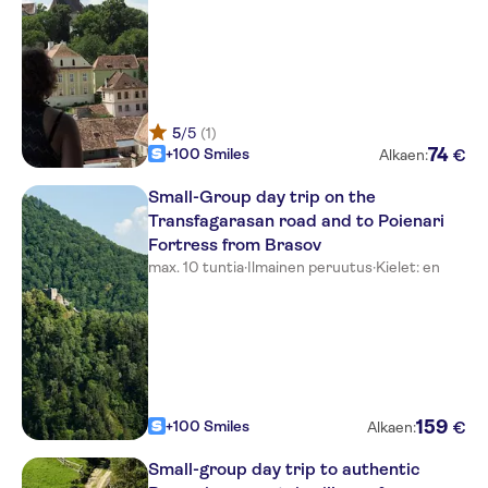
The Pines Boutique Villa
Capitol Hotel
Mer Guest House B&B
5
/5
(1)
74
+100 Smiles
€
Alkaen:
Hotel Coroana
Small-Group day trip on the
Grand Hotel Belvedere
Transfagarasan road and to Poienari
Bella Muzica
Fortress from Brasov
max. 10 tuntia
·
Ilmainen peruutus
·
Kielet: en
Hotel Kolping
Classic Inn Hotel
Palace 4
Kronwell Hotel
159
+100 Smiles
€
Alkaen:
Tampa
Small-group day trip to authentic