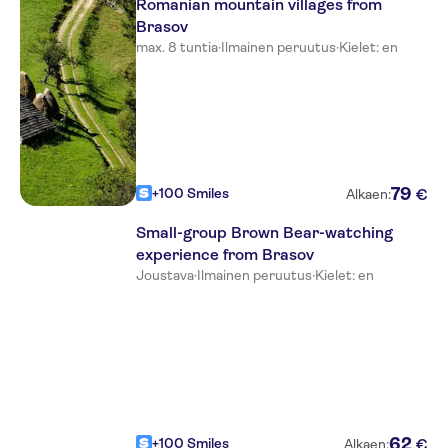
Drachenhaus Urban Village
Romanian mountain villages from
Brasov
Belvedere Hotel Brasov
max. 8 tuntia
·
Ilmainen peruutus
·
Kielet: en
Hotel Gott
Stejaris
Pensiunea Warthe
Hotel Brasov
79
+100 Smiles
€
Alkaen:
Simona
Small-group Brown Bear-watching
experience from Brasov
Helis
Joustava
·
Ilmainen peruutus
·
Kielet: en
Pension Nili Nahir
Schuster Boarding House
Pension Memo
62
+100 Smiles
€
Alkaen: