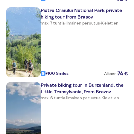
Piatra Craiului National Park private
hiking tour from Brasov
max. 7 tuntia
·
Ilmainen peruutus
·
Kielet: en
74
+100 Smiles
€
Alkaen:
Private biking tour in Burzenland, the
Little Transylvania, from Brazov
max. 6 tuntia
·
Ilmainen peruutus
·
Kielet: en