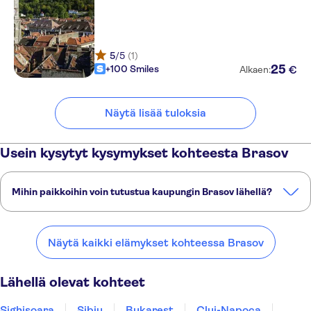
5
/5
(1)
25
+100 Smiles
€
Alkaen:
Näytä lisää tuloksia
Usein kysytyt kysymykset kohteesta Brasov
Mihin paikkoihin voin tutustua kaupungin Brasov lähellä?
Tässä on muutamia suosikkipaikkojamme kaupungin Brasov lähellä:
Sighișoara
Sibiu
Bukarest
Cluj-Napoca
Constanța
Näytä kaikki elämykset kohteessa Brasov
Lähellä olevat kohteet
Sighișoara
Sibiu
Bukarest
Cluj-Napoca