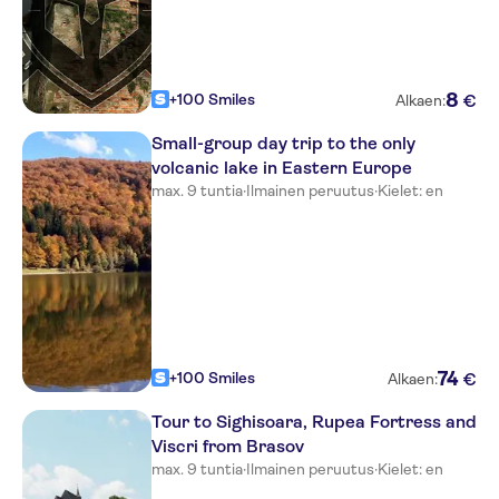
Hostel AdaBelle
Residence Ambient
8
+100 Smiles
€
Alkaen:
Hotel Decebal
Small-group day trip to the only
Casa Scheiana
volcanic lake in Eastern Europe
max. 9 tuntia
·
Ilmainen peruutus
·
Kielet: en
Viron
Hotel Coroana Brasovului
Casa Muresan
Hotel Casa Wagner
Armatti Hotel
74
+100 Smiles
€
Alkaen:
Hotel GARDEN Club
Tour to Sighisoara, Rupea Fortress and
Viscri from Brasov
Montclaire
max. 9 tuntia
·
Ilmainen peruutus
·
Kielet: en
Chambers'n Charm