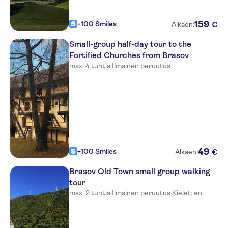
159
+100 Smiles
€
Alkaen:
Small-group half-day tour to the
Fortified Churches from Brasov
max. 4 tuntia
·
Ilmainen peruutus
49
+100 Smiles
€
Alkaen:
Brasov Old Town small group walking
tour
max. 2 tuntia
·
Ilmainen peruutus
·
Kielet: en