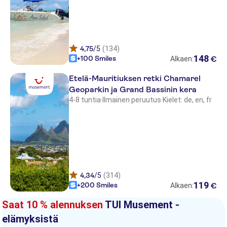
Maradiva Villas Resort & Spa
Heritage Awali Golf and SPA
Resort
4,75
/5
(134)
Wonders Beach Boutique Hotel
148
+100 Smiles
€
Alkaen:
Aanari Hotel and Spa
Etelä-Mauritiuksen retki Chamarel
Geoparkin ja Grand Bassinin kera
Casuarina Resort & Spa
4-8 tuntia
·
Ilmainen peruutus
·
Kielet: de, en, fr
Recif Attitude (Le Recif)
Le Meridien Ile Maurice
Long Beach Golf & Spa Resort
Tarisa resort & Spa
4,34
/5
(314)
119
+200 Smiles
€
Alkaen:
Shanti Maurice A Nira Resort
Saat 10 % alennuksen
TUI Musement -
Silver Beach
elämyksistä
Le Touessrok