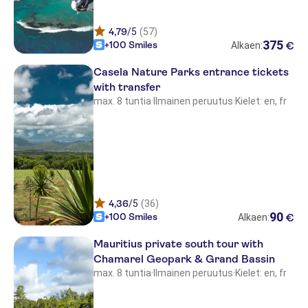
LUX Grand Baie
4,79
/5
(57)
La Pirogue Resort & Spa
375
+100 Smiles
€
Alkaen:
Beachcomber Paradis Hotel &
Golf Club
Casela Nature Parks entrance tickets
with transfer
Crystals Beach Hotel
max. 8 tuntia
·
Ilmainen peruutus
·
Kielet: en, fr
Maritim Resort & Spa Mauritius
Constance Belle Mare Plage
Pearle Beach Resort & Spa
Mauritius
4,36
/5
(36)
Seasense Boutique Hotel & Spa
90
+100 Smiles
€
Alkaen:
Beachcomber Le Victoria Hotel
Mauritius private south tour with
Chamarel Geopark & Grand Bassin
Radisson Blu Poste Lafayette
max. 8 tuntia
·
Ilmainen peruutus
·
Kielet: en, fr
Resort & Spa
LUX Belle Mare