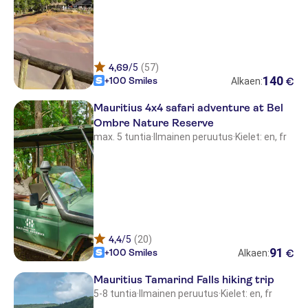
Four Seasons Resort Mauritius at
Anahita
Beachcomber Dinarobin Hotel
Golf & Spa
4,69
/5
(57)
140
+100 Smiles
€
Alkaen:
LUX Grand Gaube
Mauritius 4x4 safari adventure at Bel
One&Only Le Saint Geran
Ombre Nature Reserve
max. 5 tuntia
·
Ilmainen peruutus
·
Kielet: en, fr
Paradise Cove Hotel & Spa
Veranda Pointes Aux Biches
Beachcomber Le Canonnier Hotel
Sofitel Imperial Mauritius
4,4
/5
(20)
Seapoint Boutique hotel
91
+100 Smiles
€
Alkaen:
Mauritius Tamarind Falls hiking trip
5-8 tuntia
·
Ilmainen peruutus
·
Kielet: en, fr