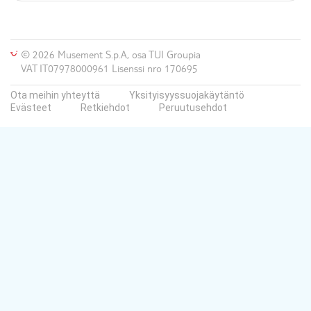
© 2026 Musement S.p.A, osa TUI Groupia
VAT IT07978000961 Lisenssi nro 170695
Ota meihin yhteyttä
Yksityisyyssuojakäytäntö
Evästeet
Retkiehdot
Peruutusehdot