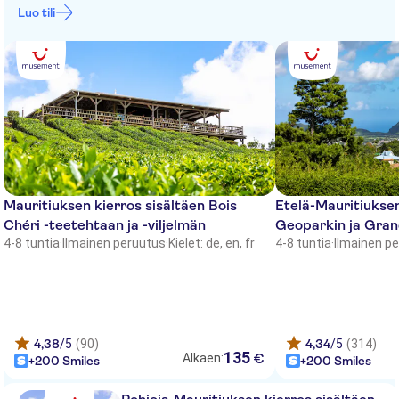
Luo tili
The St Regis Mauritius Resort
RIU Palace
The Ravenala Attitude
Outrigger Resort & Spa Hotel
Constance Le Prince Maurice
Veranda Palmar Beach
Mauritiuksen kierros sisältäen Bois
Etelä-Mauritiukse
Chéri -teetehtaan ja -viljelmän
Geoparkin ja Gran
Anahita The Resort - Residences
4-8 tuntia
·
Ilmainen peruutus
·
Kielet: de, en, fr
4-8 tuntia
·
Ilmainen p
& Villas
Beachcomber Royal Palm Hotel
Sea Diamond Boutique Hotel
4,38
/5
(90)
4,34
/5
(314)
Heritage Le Telfair Golf & Spa
135
€
Alkaen:
+200 Smiles
+200 Smiles
Resort