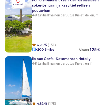
Pohjois-Mauritiuksen kierros sisältäen
Solana Beach
sokeritehtaan ja kasvitieteellisen
Preskil Beach Resort
puutarhan
4-8 tuntia
·
Ilmainen peruutus
·
Kielet: de, en, fr
Veranda Paul and Virginie
Le Palmiste
The Westin Turtle Bay Resort &
Spa
4,28
/5
(151)
Sugar Beach Resort & Spa
125
+200 Smiles
€
Alkaen:
Veranda Tamarin Hotel and Spa
Île aux Cerfs -Katamaraaniristeily
4-8 tuntia
·
Ilmainen peruutus
·
Kielet: en, fr
Lagoon Attitude Hotel
Tropical Attitude
Friday Attitude
Tamassa Hotel Produced by LUX
Sofitel So Mauritius
4,63
/5
(178)