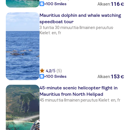
116
+100 Smiles
€
Alkaen:
Veranda Grand Baie Hotel & Spa
Mauritius dolphin and whale watching
The Residence Mauritius
speedboat tour
3 tuntia 30 minuuttia
·
Ilmainen peruutus
·
Le Jadis Beach Resort & Wellness
Kielet: en, fr
Salt of Palmar
Jalsa Beach Hotel & Spa Mauritus
Sands Suites Resort & Spa
4,2
/5
(5)
Ocean Creek Hotel
153
+100 Smiles
€
Alkaen:
Intercontinental Mauritius Resort
45-minute scenic helicopter flight in
Balaclava
Mauritius from North Helipad
Coin de Mire Attitude
45 minuuttia
·
Ilmainen peruutus
·
Kielet: en, fr
Zilwa Attitude
C Mauritius