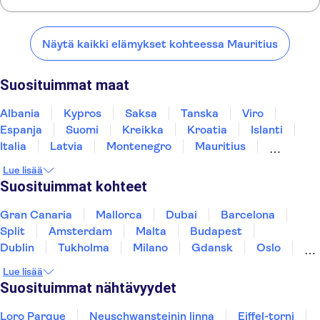
Mauritiuksen kierros sisältäen Bois Chéri -teetehtaan ja -viljelmän
Pohjois-Mauritiuksen kierros sisältäen sokeritehtaan ja kasvitieteellisen puutarhan
Tässä on muutamia suosikkipaikkojamme kaupungin Mauritius
lähellä:
Näytä kaikki elämykset kohteessa Mauritius
La Digue
Praslin
Mahé
Zanzibar
Mombasa
Suosituimmat maat
Albania
Kypros
Saksa
Tanska
Viro
Espanja
Suomi
Kreikka
Kroatia
Islanti
Italia
Latvia
Montenegro
Mauritius
Norja
Portugali
Ruotsi
Singapore
Lue lisää
Thaimaa
Turkki
Suosituimmat kohteet
Gran Canaria
Mallorca
Dubai
Barcelona
Split
Amsterdam
Malta
Budapest
Dublin
Tukholma
Milano
Gdansk
Oslo
York
Helsinki
Los Angeles
Rovaniemi
Lue lisää
Tallinna
Ljubljana
Riika
Suosituimmat nähtävyydet
Loro Parque
Neuschwansteinin linna
Eiffel-torni