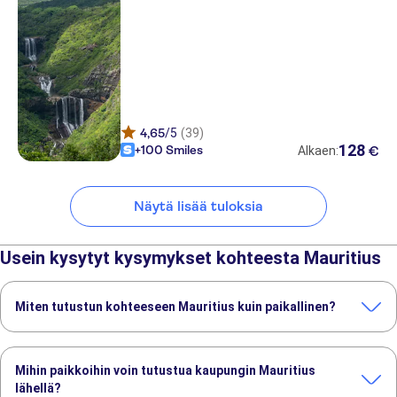
4,65
/5
(39)
128
+100 Smiles
€
Alkaen:
Näytä lisää tuloksia
Usein kysytyt kysymykset kohteesta Mauritius
Miten tutustun kohteeseen Mauritius kuin paikallinen?
Nämä TUI Musement -elämykset ovat täynnä asiantuntevien
paikallisoppaidemme näkemyksiä:
Mihin paikkoihin voin tutustua kaupungin Mauritius
Etelä-Mauritiuksen retki Chamarel Geoparkin ja Grand Bassinin kera
lähellä?