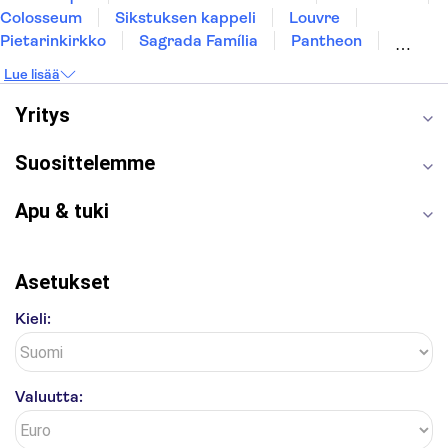
Colosseum
Sikstuksen kappeli
Louvre
Pietarinkirkko
Sagrada Família
Pantheon
Prahan linna
Moulin Rouge
Burj Khalifa
Lue lisää
Keukenhof
London Eye
Montmartre
Wieliczkan suolakaivos
Alhambra
Yritys
Caminito del Rey
Anne Frankin talo
Golden Circle
Suosittelemme
Apu & tuki
Asetukset
Kieli:
Valuutta: