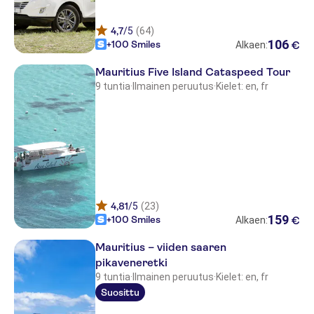
Hilton Mauritius Resort & Spa
4,7
/5
(64)
106
+100 Smiles
€
Alkaen:
Anantara Iko Mauritius Resort &
Villas
Mauritius Five Island Cataspeed Tour
9 tuntia
·
Ilmainen peruutus
·
Kielet: en, fr
LUX Le Morne
Beachcomber Trou aux Biches
Resort & Spa
Peninsula
Anelia Resort & Spa
Villas Caroline
4,81
/5
(23)
159
+100 Smiles
€
Alkaen:
Sunrise Attitude
Mauritius – viiden saaren
Ambre Resort - All Inclusive
pikaveneretki
9 tuntia
·
Ilmainen peruutus
·
Kielet: en, fr
Radisson Blu Azuri Resort & Spa
Suosittu
Mauritius