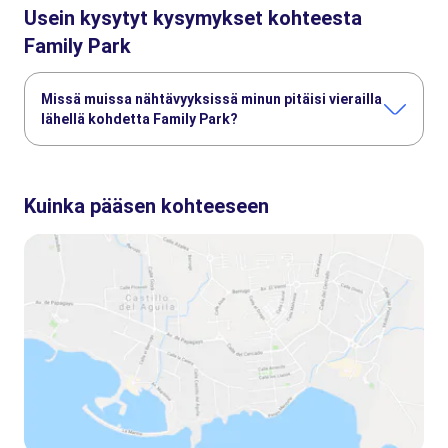
Usein kysytyt kysymykset kohteesta
Family Park
Missä muissa nähtävyyksissä minun pitäisi vierailla
lähellä kohdetta Family Park?
Tässä muutamia nähtävyyksiä, joita et halua missata:
Schönbrunnin linna
Hofburg Palace
Mozart Vienna
Kuinka pääsen kohteeseen
Prater-puisto Wienissä
Belvederen palatsi
Albertina