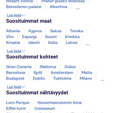
Mozart Vienna
Prater-puisto Wienissä
Belvederen palatsi
Albertina
Kunsthistorisches Museum
Leopold Museum
Lue lisää
Spanish Riding School
Hohensalzburgin linna
Suosituimmat maat
St. Stephen's Cathedral
Imperial Treasury
Mozart Residenz
Family Park
Albania
Kypros
Saksa
Tanska
Swarovski Crystal Worlds
Viro
Espanja
Suomi
Kreikka
Kroatia
Islanti
Italia
Latvia
Montenegro
Mauritius
Norja
Lue lisää
Portugali
Ruotsi
Singapore
Thaimaa
Suosituimmat kohteet
Turkki
Gran Canaria
Mallorca
Dubai
Barcelona
Split
Amsterdam
Malta
Budapest
Dublin
Tukholma
Milano
Gdansk
Oslo
York
Helsinki
Lue lisää
Los Angeles
Rovaniemi
Tallinna
Suosituimmat nähtävyydet
Ljubljana
Riika
Loro Parque
Neuschwansteinin linna
Eiffel-torni
Colosseum