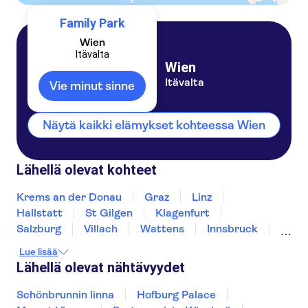
Family Park
Wien
Itävalta
Wien
Itävalta
Vie minut sinne
Näytä kaikki elämykset kohteessa Wien
Lähellä olevat kohteet
Krems an der Donau
Graz
Linz
Hallstatt
St Gilgen
Klagenfurt
Salzburg
Villach
Wattens
Innsbruck
Tarrenz
Bregenz
Lue lisää
Lähellä olevat nähtävyydet
Schönbrunnin linna
Hofburg Palace