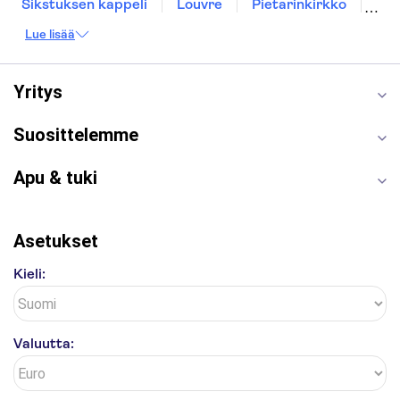
Sikstuksen kappeli
Louvre
Pietarinkirkko
Sagrada Família
Pantheon
Prahan linna
Lue lisää
Moulin Rouge
Burj Khalifa
Keukenhof
London Eye
Montmartre
Wieliczkan suolakaivos
Alhambra
Yritys
Caminito del Rey
Anne Frankin talo
Golden Circle
Suosittelemme
Apu & tuki
Asetukset
Kieli:
Valuutta: