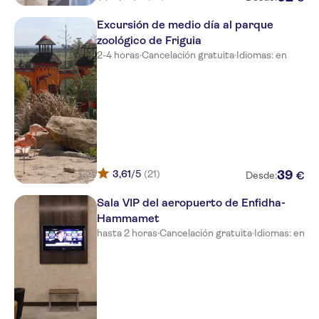
NO-PICKUP
Excursión de medio día al parque
IBEROSTAR KANTAOUI BAY
zoológico de Friguia
2-4 horas
·
Cancelación gratuita
·
Idiomas: en
Primasol El Mehdi
Nour Palace Resort
Eden Village El Borj Mahdia
Hotel Club Thapsus
Mahdia Palace Thalasso
3,61
/5
(21)
39
€
Desde:
El Mouradi Cap Mahdia
Sala VIP del aeropuerto de Enfidha-
Hammamet
Thalassa Mahdia
hasta 2 horas
·
Cancelación gratuita
·
Idiomas: en
Caribbean World Mahdia
El Mansour Mahdia
Iberostar El Fatimi