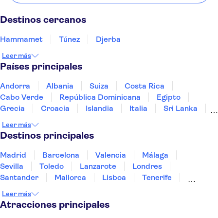
Destinos cercanos
Hammamet
Túnez
Djerba
Leer más
Países principales
Andorra
Albania
Suiza
Costa Rica
Cabo Verde
República Dominicana
Egipto
Grecia
Croacia
Islandia
Italia
Sri Lanka
Marruecos
Maldivas
México
Noruega
Leer más
Portugal
Tailandia
Túnez
Turquía
Destinos principales
Madrid
Barcelona
Valencia
Málaga
Sevilla
Toledo
Lanzarote
Londres
Santander
Mallorca
Lisboa
Tenerife
Gran Canaria
Fuerteventura
Marrakech
Leer más
Bilbao
Menorca
Granada
Alicante
Vigo
Atracciones principales