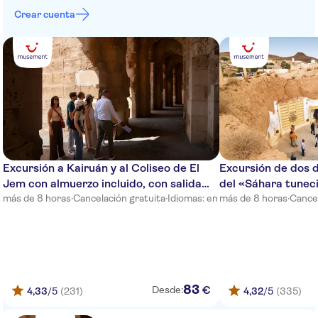
Crear cuenta
Sousse City & Beach
MONASTIR CENTRE
Kantaoui Bey
Riviera
Tropicana Club
Hasdrubal Thalassa & Spa Port
El Kantaoui Hotel
Excursión a Kairuán y al Coliseo de El
Excursión de dos d
Jem con almuerzo incluido, con salida
del «Sáhara tunec
Royal Jinene
desde Susa
más de 8 horas
·
Cancelación gratuita
·
Idiomas: en
más de 8 horas
·
Cancel
Abou Sofiane
Thalassa Sousse
Marabout Sousse
83
€
Desde:
4,33
/5
(231)
4,32
/5
(335)
La Gondole