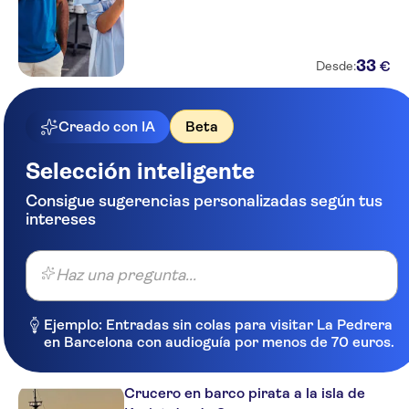
Sentido Rosa Beach
Jinene
33
€
Desde:
Sindbad Center
SHEMS HOLIDAY VILLAGE
Creado con IA
Beta
DAPHNE MIRAMAR GOLF
Selección inteligente
Marhaba Neptune
Consigue sugerencias personalizadas según tus
intereses
Hotel Golf Residence
Palmyra Holiday Resort & Spa
Haz una pregunta...
El Kantaoui Center
Ejemplo: Entradas sin colas para visitar La Pedrera
Palmyra Aqua Park Kantaoui
en Barcelona con audioguía por menos de 70 euros.
El Mouradi Skanes
Crucero en barco pirata a la isla de
ALASSIO THALASSO