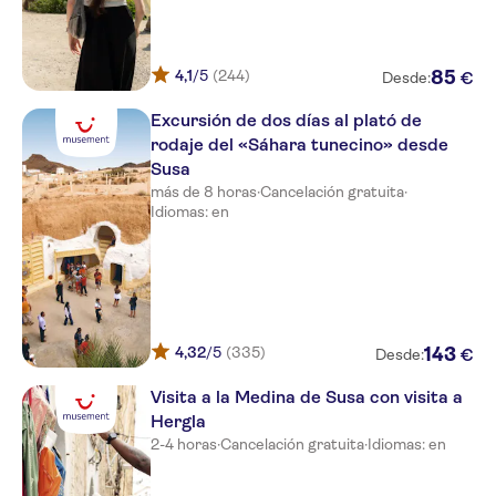
El Mouradi Palace
Sousse Palace
4,1
/5
(244)
85
€
Desde:
Houria Palace
Excursión de dos días al plató de
Sahara Beach
rodaje del «Sáhara tunecino» desde
Susa
Holiday Village Aqı Skanes
Resort
más de 8 horas
·
Cancelación gratuita
·
Idiomas: en
Dreams Beach
Tej Marhaba
Kanta
4,32
/5
(335)
143
€
Les Maisons des Jardins
Desde:
Visita a la Medina de Susa con visita a
HILTON SKANES MONASTIR
Hergla
Marhaba Royal Salem
2-4 horas
·
Cancelación gratuita
·
Idiomas: en
Marhaba Club