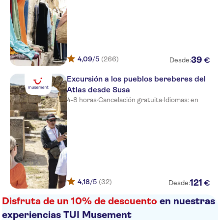
Club Rosa Rivage
Seabel Alhambra Beach Golf &
Spa
Helya Beach And Spa Monastir
4,09
/5
(266)
39
€
Desde:
Hôtel
Excursión a los pueblos bereberes del
Eden Club Skanes
Atlas desde Susa
4-8 horas
·
Cancelación gratuita
·
Idiomas: en
Thalassa Village Skanes
Delphin Habib
Jaz Tour Khalaf
Orient Palace
Houda Golf Beach & Aquapark
4,18
/5
(32)
121
€
Desde:
Les Maisons de la Mer
Disfruta de un 10% de descuento
en nuestras
experiencias TUI Musement
Royal Thalassa Monastir