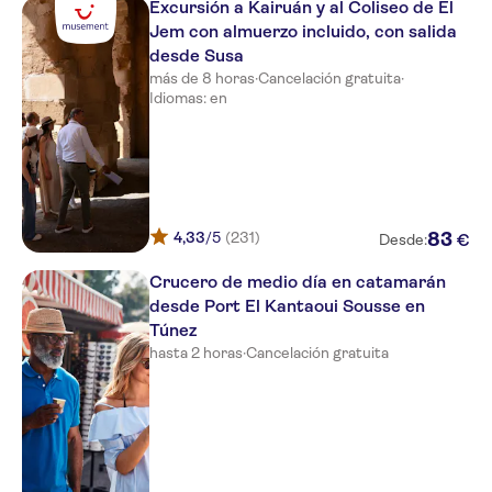
Excursión a Kairuán y al Coliseo de El
El Ksar Resort & Thalasso
Jem con almuerzo incluido, con salida
desde Susa
Marhaba Beach
más de 8 horas
·
Cancelación gratuita
·
Le Monaco Hôtel & Thalasso
Idiomas: en
El Hana hannibal palace
MARHABA SALEM
Iberostar Diar El Andalous
4,33
/5
(231)
83
€
Desde:
El Mouradi Palm Marina
Crucero de medio día en catamarán
desde Port El Kantaoui Sousse en
TUI SENSIMAR Scheherazade
Túnez
El Faracha
hasta 2 horas
·
Cancelación gratuita
Royal Kenz Thalasso & Spa
El Mouradi Club Selima
El Mouradi Port El Kantaoui