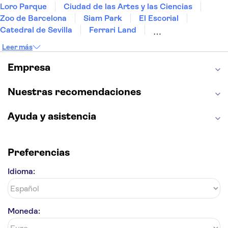
Loro Parque
Ciudad de las Artes y las Ciencias
Zoo de Barcelona
Siam Park
El Escorial
Catedral de Sevilla
Ferrari Land
Cueva de Nerja
La Torre Eiffel
Capilla Sixtina
Leer más
Montserrat
Museo del Louvre
La Sagrada Familia
Casa Batlló
Empresa
Palacio Real de Madrid
Estadio Santiago Bernabéu
Alhambra
La Giralda
Medina Azahara
Nuestras recomendaciones
Parque Warner
Ayuda y asistencia
Preferencias
Idioma:
Moneda: