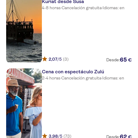
Kuriat desde Susa
4-8 horas
·
Cancelación gratuita
·
Idiomas: en
Hotel Archipel
Framissima Regency Monastir
Dessole Ruspina Resort
Caribbean World Monastir
Cesar Palace Casino Hotel
2,07
/5
(3)
65
€
Desde:
El Hana Palace
Cena con espectáculo Zulú
2-4 horas
·
Cancelación gratuita
·
Idiomas: en
Golden Beach Monastir
Residence Boujaafar Sousse
Mövenpick Resort And Marine
Spa Sousse
Iberostar Royal El Mansour
Hotel Jinene Sousse
3,98
/5
(73)
62
€
Desde: