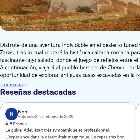
Disfrute de una aventura inolvidable en el desierto tunec
Zarzis, tras lo cual cruzará la histórica calzada romana par
fascinante lago salado, donde el juego de reflejos entre el
A continuación, viajará al pueblo bereber de Chenini, enc
oportunidad de explorar antiguas casas excavadas en la ro
Las vistas panorámicas, impregnadas de la rica cultura be
Leer más
visitará Ksar Haddada, un antiguo granero transformado 
Reseñas destacadas
Wars. Este sitio ofrece una fascinante combinación de arqu
Al acercarse el mediodía, llegará a Ksar Ghilane, un oasi
roja. Podrá relajarse en las aguas termales naturales o d
Non
N
Viajó solo
21 de febrero de 2026
hasta el cercano fuerte romano de Tisavar. A continuación
4.6
Francia
entorno auténtico, con una comida completa repleta de sa
Le guide, Adel, était très sympathique et professionnel.
de temporada.
L'expérience dans le désert était magnifique. Le repas très bon.