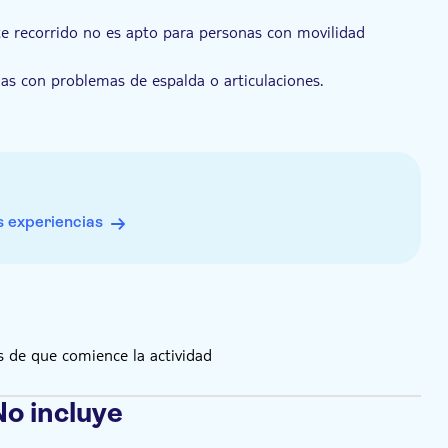
te recorrido no es apto para personas con movilidad
 con problemas de espalda o articulaciones.
opcional en Ksar Ghilane.
s durante el proceso de pago.
.
 experiencias
s.
ñas compras locales a lo largo del camino.
 de que comience la actividad
No incluye