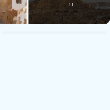
+ 13
TUI Musement Traveler
T
26 de noviembre de 2025
5
Reino Unido
r. Saber was the best guide/driver, my friend and I had a great
ime. Amazing and unforgettable experience.