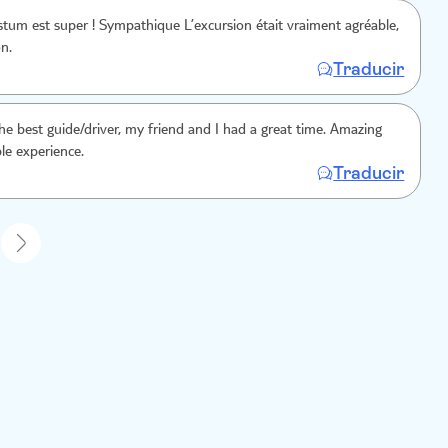
stum est super ! Sympathique L’excursion était vraiment agréable,
on.
Traducir
he best guide/driver, my friend and I had a great time. Amazing
le experience.
Traducir
1