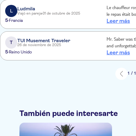
Ludmila
Le chauffeur ro
L
Viajó en pareja
31 de octubre de 2025
le repas était b
5
Francia
Leer más
Mr. Saber was t
TUI Musement Traveler
T
26 de noviembre de 2025
and unforgettab
5
Reino Unido
Leer más
1 / 
También puede interesarte