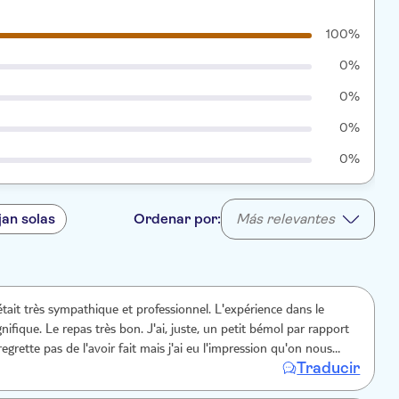
100%
0%
0%
0%
0%
jan solas
Ordenar por:
Más relevantes
était très sympathique et professionnel. L'expérience dans le
pas très bon. J'ai, juste, un petit bémol par rapport
egrette pas de l'avoir fait mais j'ai eu l'impression qu'on nous
Traducir
t à le faire. On nous a dirigé, directement, dessus et c'était
 non. C'était 30 euros en plus.