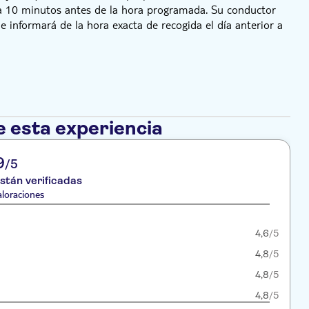
gida 10 minutos antes de la hora programada. Su conductor
 le informará de la hora exacta de recogida el día anterior a
e esta experiencia
9
/5
stán verificadas
loraciones
4,6
/5
4,8
/5
4,8
/5
4,8
/5