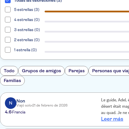
Todas las valoraciones (3)
5 estrellas (3)
4 estrellas (0)
3 estrellas (0)
2 estrellas (0)
1 estrella (0)
Todo
Grupos de amigos
Parejas
Personas que via
Familias
Non
Le guide, Adel, 
N
Viajó solo
21 de febrero de 2026
désert était magnifique. Le re
4.6
Francia
au quad. Je ne r
Leer más
poussait vraimen
difficile de dire