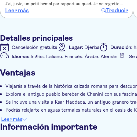
Este tour de un día completo ofrece una mezcla equilibrada
J'ai, juste, un petit bémol par rapport au quad. Je ne regrette pas
lo convierte en una opción ideal para los viajeros que busc
Leer más
Traducir
de l'avoir fait mais j'ai eu l'impression qu'on nous poussait
convencionales.
vraiment à le faire. On nous a dirigé, directement, dessus et
c'était difficile de dire non. C'était 30 euros en plus.
Detalles principales
Cancelación gratuita
Lugar:
Djerba
Duración:
h
Idiomas:
Inglés, Italiano, Francés, Árabe, Alemán
Se 
Detalles extra
Ventajas
Confirmación al momento
Entrada incluida
Visi
Grupo pequeño
Bono electrónico
Recogida en 
Viajarás a través de la histórica calzada romana para descubr
Explora el antiguo pueblo bereber de Chenini con sus fascinan
Se incluye una visita a Ksar Haddada, un antiguo granero trad
Podrás relajarte en aguas termales naturales en el oasis de 
El recorrido incluye un almuerzo tradicional tunecino con au
Leer más
Información importante