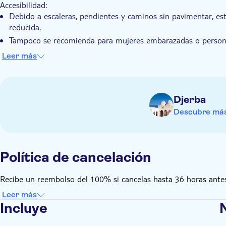
Accesibilidad:
Debido a escaleras, pendientes y caminos sin pavimentar, es
reducida.
Tampoco se recomienda para mujeres embarazadas o personas
Cargos adicionales a pagar en el sitio:
Leer más
Los paseos en quad y camello están disponibles como extra 
Sepa de antemano:
Puede informar al operador local de sus requisitos dietético
Djerba
Los niños deben estar acompañados por al menos un adulto
Descubre más
Recuerda traer:
Ropa cómoda, adecuada para las condiciones del desierto.
Protector solar, traje de baño y toalla para las aguas termale
Se recomienda llevar efectivo para extras opcionales y peque
Política de cancelación
Recibe un reembolso del 100% si cancelas hasta 36 horas antes
Leer más
Incluye