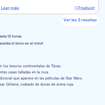
 de cultura, historia y aventura en el desierto, lo que
an explorar Túnez más allá de las rutas turísticas
Leer más
Traducir
L
Ver las 3 reseñas
asta 12 horas
acepta el bono en el móvil
ta guiada
Local touch
Comida incluida
hotel
Transporte incluido
Se admiten mascotas
ir los tesoros continentales de Túnez.
tes casas talladas en la roca.
icional que aparece en las películas de Star Wars.
Ksar Ghilane, rodeado de dunas de arena roja.
ténticos sabores locales en un entorno desértico.