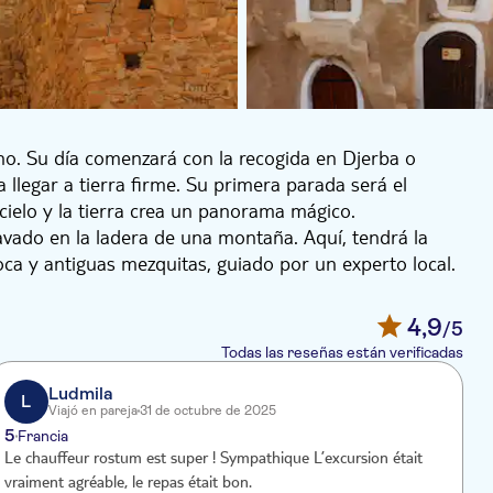
ino. Su día comenzará con la recogida en Djerba o
a llegar a tierra firme. Su primera parada será el
 cielo y la tierra crea un panorama mágico.
lavado en la ladera de una montaña. Aquí, tendrá la
ca y antiguas mezquitas, guiado por un experto local.
reber, son realmente impresionantes. A continuación,
en un famoso escenario de rodaje de la saga Star
4,9
/5
itectura auténtica e historia cinematográfica.
Todas las reseñas están verificadas
s en el desierto rodeado de palmeras y dunas de arena
isfrutar de un aventurero paseo en camello o quad
Ludmila
L
Viajó en pareja
31 de octubre de 2025
, disfrutará de un almuerzo tradicional tunecino en un
5
Francia
bores locales, que a menudo incluye cuscús y platos
Le chauffeur rostum est super ! Sympathique L’excursion était
M
vraiment agréable, le repas était bon.
t