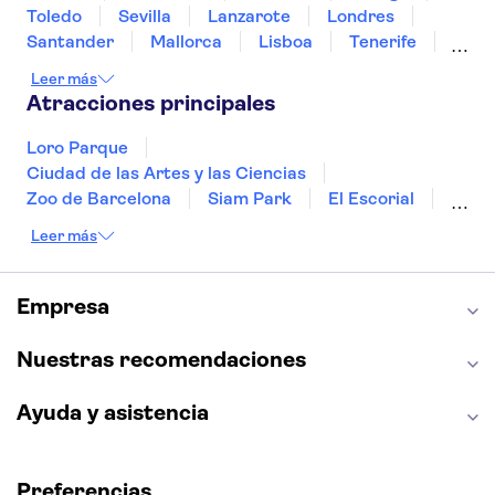
Toledo
Sevilla
Lanzarote
Londres
Santander
Mallorca
Lisboa
Tenerife
Gran Canaria
Fuerteventura
Marrakech
Leer más
Bilbao
Menorca
Granada
Vigo
Atracciones principales
Alicante
Loro Parque
Ciudad de las Artes y las Ciencias
Zoo de Barcelona
Siam Park
El Escorial
Catedral de Sevilla
Ferrari Land
Leer más
Cueva de Nerja
La Torre Eiffel
Capilla Sixtina
Montserrat
Museo del Louvre
La Sagrada Familia
Empresa
Casa Batlló
Palacio Real de Madrid
Estadio Santiago Bernabéu
Alhambra
Nuestras recomendaciones
La Giralda
Medina Azahara
Parque Warner
Ayuda y asistencia
Preferencias