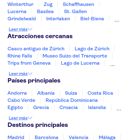
Winterthur
Zug
Schaffhausen
Lucerna
Basilea
St. Gallen
Grindelwald
Interlaken
Biel-Biena
Thun
Chur
Berna
Fribourg
Neuchatel
Leer más
Atracciones cercanas
Casco antiguo de Zúrich
Lago de Zúrich
Rhine Falls
Museo Suizo del Transporte
Trips from Geneva
Lago de Lucerna
Lago de Brienz
Jungfraujoch
Monte Titlis
Leer más
Monte Pilatus
Puente de Kapellbrücke
Países principales
Monte Rigi
Andorra
Albania
Suiza
Costa Rica
Cabo Verde
República Dominicana
Egipto
Grecia
Croacia
Islandia
Italia
Sri Lanka
Marruecos
Maldivas
Leer más
México
Noruega
Portugal
Tailandia
Destinos principales
Túnez
Turquía
Madrid
Barcelona
Valencia
Málaga