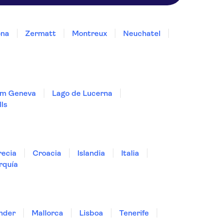
ona
Zermatt
Montreux
Neuchatel
rom Geneva
Lago de Lucerna
lls
ecia
Croacia
Islandia
Italia
rquía
nder
Mallorca
Lisboa
Tenerife