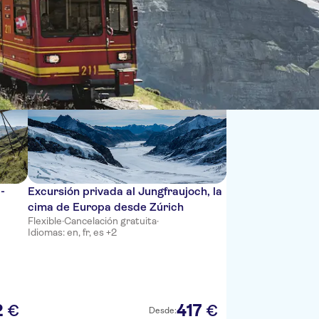
Ordenar por:
d-
Excursión privada al Jungfraujoch, la
cima de Europa desde Zúrich
Flexible
·
Cancelación gratuita
·
Idiomas: en, fr, es +2
2
417
€
€
Desde: