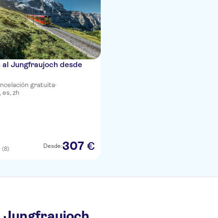
 al Jungfraujoch desde
ncelación gratuita
·
 es, zh
307
€
Desde:
(8)
5
 Jungfraujoch