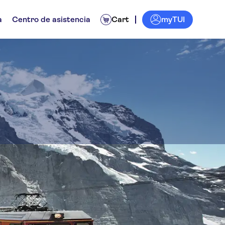
myTUI
a
Centro de asistencia
Cart
ch
iadas