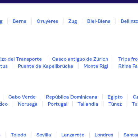
g
Berna
Gruyères
Zug
Biel-Biena
Bellinz
izo del Transporte
Casco antiguo de Zúrich
Trips f
atus
Puente de Kapellbrücke
Monte Rigi
Rhine Fa
Cabo Verde
República Dominicana
Egipto
Gr
ico
Noruega
Portugal
Tailandia
Túnez
Tu
a
Toledo
Sevilla
Lanzarote
Londres
Santa