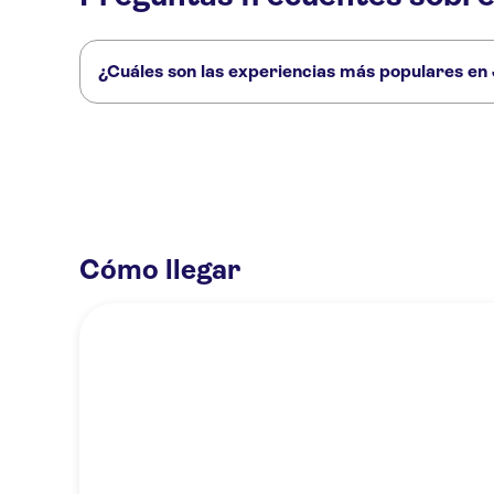
¿Cuáles son las experiencias más populares en
Estas son las actividades preferidas en Jungfraujoch:
Forfait de viaje a la Jungfrau
Viaje en teleférico a Grindelwald-
Excursión de un día a Interlaken y Jungfrau desde Lausana en t
Cómo llegar