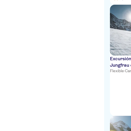
Excursión
Jungfrau 
Flexible
·
Can
montaña