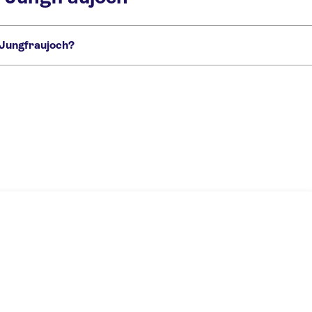
 Jungfraujoch?
First
Excursión privada al Jungfraujoch, la cima de Europa desde Zúrich
ren de montaña
Jungfraujoch, «la cima de Europa» desde Interlaken