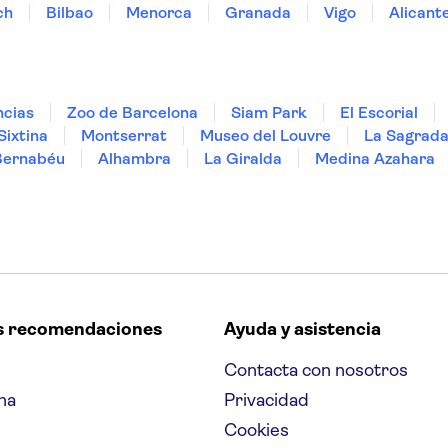
ch
Bilbao
Menorca
Granada
Vigo
Alicant
ncias
Zoo de Barcelona
Siam Park
El Escorial
Sixtina
Montserrat
Museo del Louvre
La Sagrada
Bernabéu
Alhambra
La Giralda
Medina Azahara
s recomendaciones
Ayuda y asistencia
Contacta con nosotros
na
Privacidad
Cookies