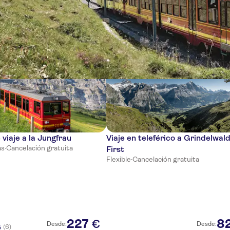
ias
 viaje a la Jungfrau
Viaje en teleférico a Grindelwal
as
·
Cancelación gratuita
First
Flexible
·
Cancelación gratuita
227
8
€
Desde:
Desde:
(6)
5