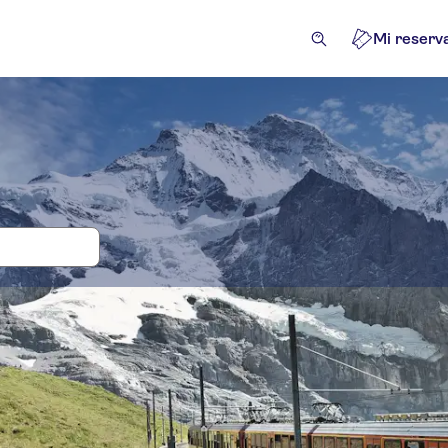
Mi reserv
das y visitas guiadas para Jungfraujo
cursiones de un día
Actividades
Atracciones y visitas gu