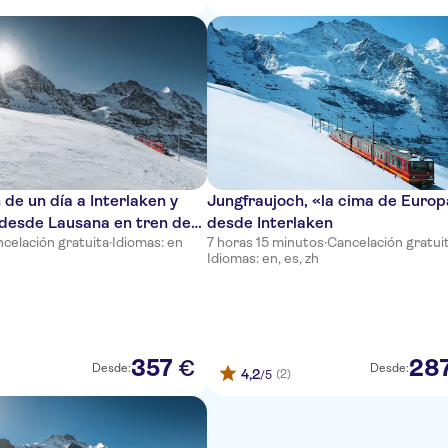
 de un día a Interlaken y
Jungfraujoch, «la cima de Euro
desde Lausana en tren de
desde Interlaken
celación gratuita
·
Idiomas: en
7 horas 15 minutos
·
Cancelación gratui
Idiomas: en, es, zh
357
28
€
Desde:
Desde:
4,2
(2)
/5