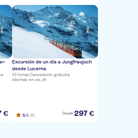
pa»
Excursión de un día a Jungfraujoch
desde Lucerna
ta
·
10 horas
·
Cancelación gratuita
·
Idiomas: en, es, zh
7
297
€
€
Desde:
5
(2)
/5