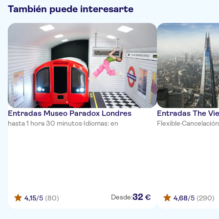
También puede interesarte
Entradas Museo Paradox Londres
Entradas The Vi
hasta 1 hora 30 minutos
·
Idiomas: en
Flexible
·
Cancelación
32
€
Desde:
4,15
/5
(80)
4,68
/5
(290)