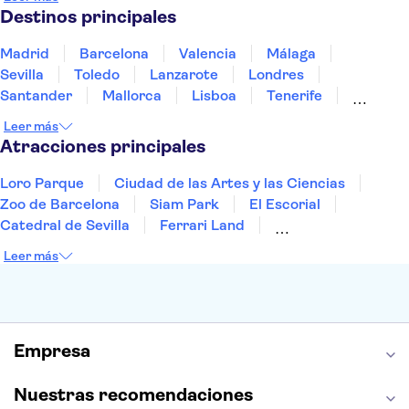
Portugal
Tailandia
Túnez
Turquía
Destinos principales
Madrid
Barcelona
Valencia
Málaga
Sevilla
Toledo
Lanzarote
Londres
Santander
Mallorca
Lisboa
Tenerife
Gran Canaria
Fuerteventura
Marrakech
Leer más
Bilbao
Menorca
Granada
Alicante
Vigo
Atracciones principales
Loro Parque
Ciudad de las Artes y las Ciencias
Zoo de Barcelona
Siam Park
El Escorial
Catedral de Sevilla
Ferrari Land
Cueva de Nerja
La Torre Eiffel
Capilla Sixtina
Leer más
Montserrat
Museo del Louvre
La Sagrada Familia
Casa Batlló
Palacio Real de Madrid
Estadio Santiago Bernabéu
Alhambra
La Giralda
Medina Azahara
Empresa
Parque Warner
Nuestras recomendaciones