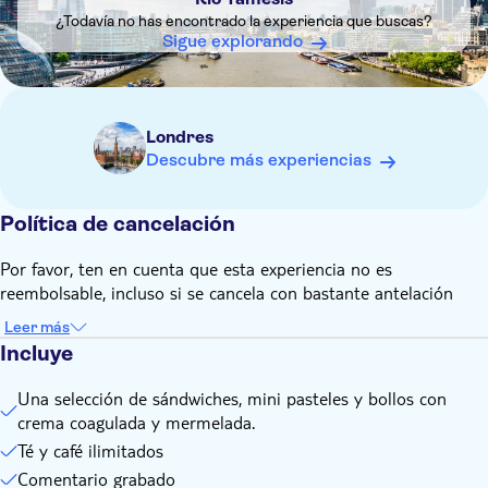
No es posible esperar ni reprogramar a los clientes que
¿Todavía no has encontrado la experiencia que buscas?
llegan tarde para el embarque y la salida.
Sigue explorando
Este crucero no es adecuado para usuarios de sillas de
ruedas que no puedan moverse a los asientos fijos y no es
adecuado para sillas de ruedas motorizadas.
Londres
Hay mesas junto a la ventana disponibles para un máximo
Descubre más experiencias
de dos personas. Tenga en cuenta que todas las mesas están
fijadas al suelo y no se pueden ensamblar.
Para cualquier requisito dietético especial, contacte con el
Política de cancelación
proveedor local al menos 24 horas antes de la salida. Puede
encontrar más información sobre el menú
Por favor, ten en cuenta que esta experiencia no es
aquí.
reembolsable, incluso si se cancela con bastante antelación
Leer más
Incluye
Una selección de sándwiches, mini pasteles y bollos con
crema coagulada y mermelada.
Té y café ilimitados
Comentario grabado