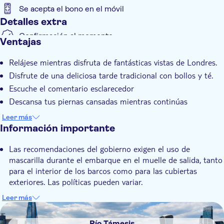
Se acepta el bono en el móvil
Detalles extra
Confirmación al momento
Ventajas
Relájese mientras disfruta de fantásticas vistas de Londres.
Disfrute de una deliciosa tarde tradicional con bollos y té.
Escuche el comentario esclarecedor
Descansa tus piernas cansadas mientras continúas
descubriendo Londres
Leer más
Información importante
Las recomendaciones del gobierno exigen el uso de
mascarilla durante el embarque en el muelle de salida, tanto
para el interior de los barcos como para las cubiertas
exteriores. Las políticas pueden variar.
Se recomienda consultar el sitio web del operador o las
Leer más
redes sociales en línea para obtener la información de salida
DSA1Río Támesis
más reciente antes de salir de casa.
Río Támesis