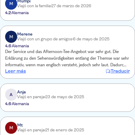
Mumpi
M
Viajó con la familia
27 de marzo de 2026
4.2
Alemania
Merene
M
Viajó con un grupo de amigos
6 de mayo de 2025
4.6
Alemania
Der Service und das Afternoon-Tee-Angebot war sehr gut. Die
Erklärung zu den Sehenswürdigkeiten entlang der Themse war sehr
informativ, wenn man englisch versteht, jedoch sehr laut. Dadurch
Leer más
Traducir
war eine Unterhaltung stellenweise nicht möglich. Ich finde diesen
Ausflug sehr gelungen und empfehlenswert.
Anja
A
Viajó en pareja
23 de mayo de 2025
4.6
Alemania
Mt
M
Viajó en pareja
21 de enero de 2025