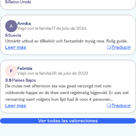
5
Reino Unido
Annika
A
Viajó con la familia
17 de julio de 2024
5
Suecia
Utmärkt utbud av tillbehör och fantastiskt mysig resa. Rolig guide.
Leer más
Traducir
Fabrizia
F
Viajó con la familia
26 de julio de 2023
3.8
Países Bajos
De cruise met afternoon tea was goed verzorgd met ruim
voldoende hapjes en de thee werd regelmatig bijgevuld. Er was wel
verwarring want volgens hun lijst had ik voor 4 personen
Leer más
Traducir
gereserveerd maar volgens mij had ik voor 2 personen betaald
maar dit kon ik niet meer terugvinden in de bevestigingsemail .
Ver todas las valoraciones