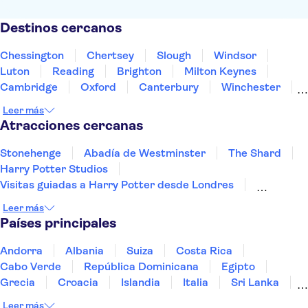
Destinos cercanos
Chessington
Chertsey
Slough
Windsor
Luton
Reading
Brighton
Milton Keynes
Cambridge
Oxford
Canterbury
Winchester
Northampton
Portsmouth
Southampton
Leer más
Atracciones cercanas
Stonehenge
Abadía de Westminster
The Shard
Harry Potter Studios
Visitas guiadas a Harry Potter desde Londres
Madame Tussauds Londres
West End de Londres
Leer más
Puente de la Torre
El London Eye
Río Támesis
Países principales
Los Beatles
The Scotch Whisky Experience
Ciudad Vieja de Edimburgo
Royal Mile
Andorra
Albania
Suiza
Costa Rica
Torre de Londres
Cabo Verde
República Dominicana
Egipto
Grecia
Croacia
Islandia
Italia
Sri Lanka
Marruecos
Maldivas
México
Noruega
Leer más