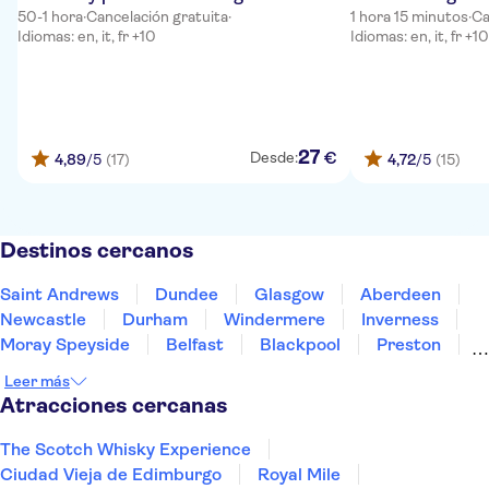
50-1 hora
·
Cancelación gratuita
·
1 hora 15 minutos
·
Ca
Idiomas: en, it, fr +10
Idiomas: en, it, fr +10
27
€
Desde:
4,89
/5
(17)
4,72
/5
(15)
Destinos cercanos
Saint Andrews
Dundee
Glasgow
Aberdeen
Newcastle
Durham
Windermere
Inverness
Moray Speyside
Belfast
Blackpool
Preston
Hillsborough
Scarborough
York
Leer más
Atracciones cercanas
The Scotch Whisky Experience
Ciudad Vieja de Edimburgo
Royal Mile