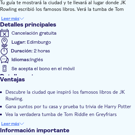
Tu guía te mostrará la ciudad y te llevará al lugar donde JK
Rowling escribió los famosos libros. Verá la tumba de Tom
Riddle en Greyfriars Kirkyars y terminará el recorrido en las
Leer más
huellas doradas de JK Rowling afuera de City Chambers.
Detalles principales
Durante el recorrido, su guía pondrá a prueba sus
Cancelación gratuita
conocimientos de Harry Potter con un cuestionario audiovisual.
También puedes averiguar en qué casa de Hogwarts estás y si
Lugar:
Edimburgo
eres sangre pura, muggle o squib. Un recorrido
Duración:
2 horas
verdaderamente mágico.
Idiomas:
Inglés
Se acepta el bono en el móvil
Detalles extra
Ventajas
Confirmación al momento
Descubre la ciudad que inspiró los famosos libros de JK
Visita guiada
Rowling.
Día lluvioso
Gana puntos por tu casa y prueba tu trivia de Harry Potter
Grupo pequeño
Vea la verdadera tumba de Tom Riddle en Greyfriars
Subject expert guide
Kirkyard
Leer más
Bono electrónico
Información importante