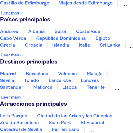
Castillo de Edimburgo
Viajes desde Edimburgo
Castillos de Escocia
Palace of Holyroodhouse
Leer más
Forth Bridge
Fantasmas, mitos y legendas
Países principales
Princes Street
Estadio de Anfield
Liverpool River Cruise
Stonehenge
Los Beatles
Andorra
Albania
Suiza
Costa Rica
Abadía de Westminster
Cabo Verde
República Dominicana
Egipto
Grecia
Croacia
Islandia
Italia
Sri Lanka
Marruecos
Maldivas
México
Noruega
Leer más
Portugal
Tailandia
Túnez
Turquía
Destinos principales
Madrid
Barcelona
Valencia
Málaga
Sevilla
Toledo
Lanzarote
Londres
Santander
Mallorca
Lisboa
Tenerife
Gran Canaria
Fuerteventura
Marrakech
Leer más
Bilbao
Menorca
Granada
Alicante
Vigo
Atracciones principales
Loro Parque
Ciudad de las Artes y las Ciencias
Zoo de Barcelona
Siam Park
El Escorial
Catedral de Sevilla
Ferrari Land