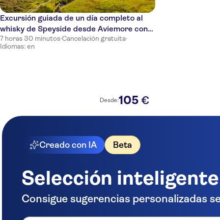
Excursión guiada de un día completo al
whisky de Speyside desde Aviemore con
7 horas 30 minutos
·
Cancelación gratuita
·
degustaciones
Idiomas: en
105
€
Desde:
Creado con IA
Beta
Selección inteligente
Consigue sugerencias personalizadas se