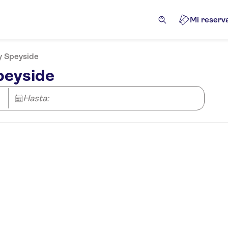
Mi reserv
y Speyside
peyside
Hasta: