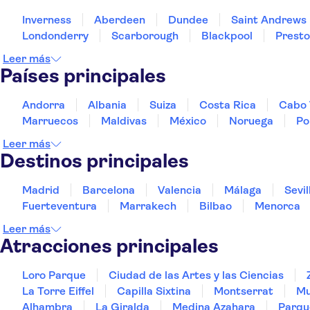
Inverness
Aberdeen
Dundee
Saint Andrews
Londonderry
Scarborough
Blackpool
Prest
Leer más
Países principales
Andorra
Albania
Suiza
Costa Rica
Cabo 
Marruecos
Maldivas
México
Noruega
Po
Leer más
Destinos principales
Madrid
Barcelona
Valencia
Málaga
Sevil
Fuerteventura
Marrakech
Bilbao
Menorca
Leer más
Atracciones principales
Loro Parque
Ciudad de las Artes y las Ciencias
La Torre Eiffel
Capilla Sixtina
Montserrat
Mu
Alhambra
La Giralda
Medina Azahara
Parqu