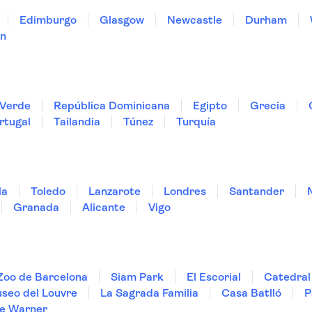
Edimburgo
Glasgow
Newcastle
Durham
on
Verde
República Dominicana
Egipto
Grecia
rtugal
Tailandia
Túnez
Turquía
la
Toledo
Lanzarote
Londres
Santander
Granada
Alicante
Vigo
Zoo de Barcelona
Siam Park
El Escorial
Catedral 
seo del Louvre
La Sagrada Familia
Casa Batlló
P
e Warner