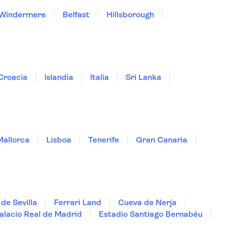
Windermere
Belfast
Hillsborough
Croacia
Islandia
Italia
Sri Lanka
Mallorca
Lisboa
Tenerife
Gran Canaria
de Sevilla
Ferrari Land
Cueva de Nerja
alacio Real de Madrid
Estadio Santiago Bernabéu