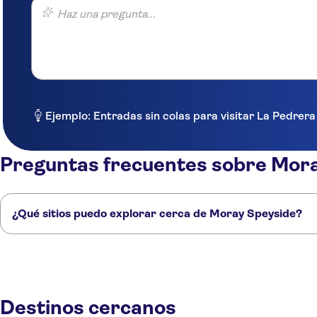
Haz una pregunta...
Ejemplo: Entradas sin colas para visitar La Pedrer
Preguntas frecuentes sobre Mor
¿Qué sitios puedo explorar cerca de Moray Speyside?
Estos son algunos de nuestros lugares favoritos para visitar cerca de 
Inverness
Aberdeen
Dundee
Saint Andrews
Edimburgo
Destinos cercanos