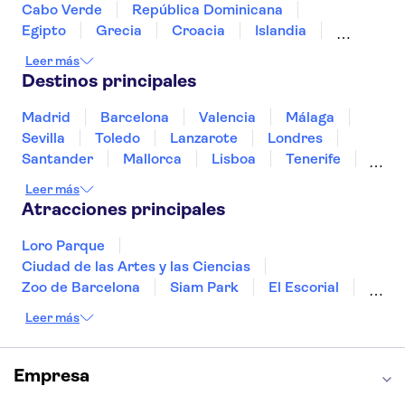
Anne Frank
Zoo Artis
Cabo Verde
República Dominicana
Egipto
Grecia
Croacia
Islandia
Italia
Sri Lanka
Marruecos
Maldivas
Leer más
México
Noruega
Portugal
Tailandia
Destinos principales
Túnez
Turquía
Madrid
Barcelona
Valencia
Málaga
Sevilla
Toledo
Lanzarote
Londres
Santander
Mallorca
Lisboa
Tenerife
Gran Canaria
Fuerteventura
Marrakech
Leer más
Bilbao
Menorca
Granada
Alicante
Atracciones principales
Vigo
Loro Parque
Ciudad de las Artes y las Ciencias
Zoo de Barcelona
Siam Park
El Escorial
Catedral de Sevilla
Ferrari Land
Leer más
Cueva de Nerja
La Torre Eiffel
Capilla Sixtina
Montserrat
Museo del Louvre
La Sagrada Familia
Empresa
Casa Batlló
Palacio Real de Madrid