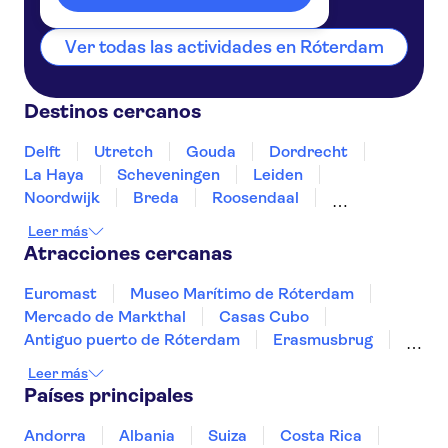
Ver todas las actividades en Róterdam
Destinos cercanos
Delft
Utretch
Gouda
Dordrecht
La Haya
Scheveningen
Leiden
Noordwijk
Breda
Roosendaal
Zierikzee
Haarlem
Ámsterdam
Tilburg
Leer más
Atracciones cercanas
Euromast
Museo Marítimo de Róterdam
Mercado de Markthal
Casas Cubo
Antiguo puerto de Róterdam
Erasmusbrug
Museo Van Gogh
Museumplein
Leer más
Canales de Ámsterdam
Mauritshuis
Países principales
Vermeer en los Países Bajos
Museo Casa de Rembrandt
Zaanse Schans
Andorra
Albania
Suiza
Costa Rica