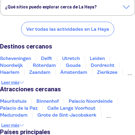
Mauritshuis
Binnenhof
Palacio Noordeinde
Palacio de la Paz
¿Qué sitios puedo explorar cerca de La Haya?
Calle Lange Voorhout
Estos son algunos de nuestros lugares favoritos para visitar cerca de
La Haya:
Ver todas las actividades en La Haya
Scheveningen
Delft
Utretch
Leiden
Noordwijk
Destinos cercanos
Scheveningen
Delft
Utretch
Leiden
Noordwijk
Róterdam
Gouda
Dordrecht
Haarlem
Zaandam
Ámsterdam
Zierikzee
Roosendaal
Breda
Alkmaar
Leer más
Atracciones cercanas
Mauritshuis
Binnenhof
Palacio Noordeinde
Palacio de la Paz
Calle Lange Voorhout
Madurodam
Grote de Sint-Jacobskerk
De Delftse Pauw
Museo Beelden aan Zee
Leer más
Youseum en Westfield Mall
Países principales