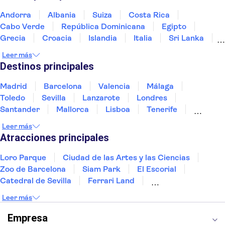
Andorra
Albania
Suiza
Costa Rica
Cabo Verde
República Dominicana
Egipto
Grecia
Croacia
Islandia
Italia
Sri Lanka
Marruecos
Maldivas
México
Noruega
Leer más
Portugal
Tailandia
Túnez
Turquía
Destinos principales
Madrid
Barcelona
Valencia
Málaga
Toledo
Sevilla
Lanzarote
Londres
Santander
Mallorca
Lisboa
Tenerife
Gran Canaria
Fuerteventura
Marrakech
Leer más
Bilbao
Menorca
Granada
Vigo
Alicante
Atracciones principales
Loro Parque
Ciudad de las Artes y las Ciencias
Zoo de Barcelona
Siam Park
El Escorial
Catedral de Sevilla
Ferrari Land
Cueva de Nerja
La Torre Eiffel
Capilla Sixtina
Leer más
Montserrat
Museo del Louvre
La Sagrada Familia
Casa Batlló
Empresa