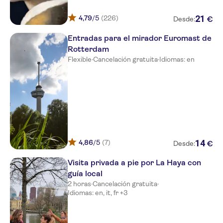
21
4,79
/5
(226)
€
Desde:
Entradas para el mirador Euromast de
Rotterdam
Flexible
·
Cancelación gratuita
·
Idiomas: en
14
4,86
/5
(7)
€
Desde:
Visita privada a pie por La Haya con
guía local
2 horas
·
Cancelación gratuita
·
Idiomas: en, it, fr +3