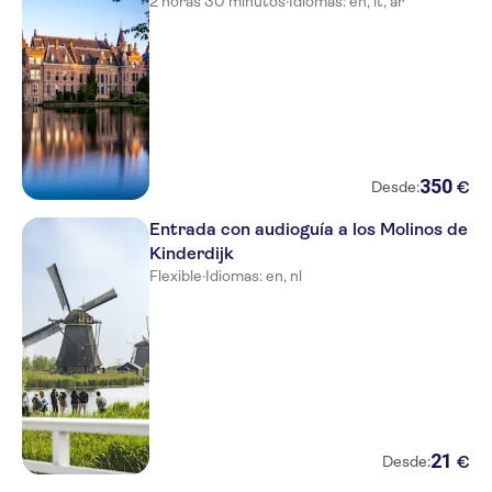
2 horas 30 minutos
·
Idiomas: en, it, ar
350
€
Desde:
Entrada con audioguía a los Molinos de
Kinderdijk
Flexible
·
Idiomas: en, nl
21
€
Desde: