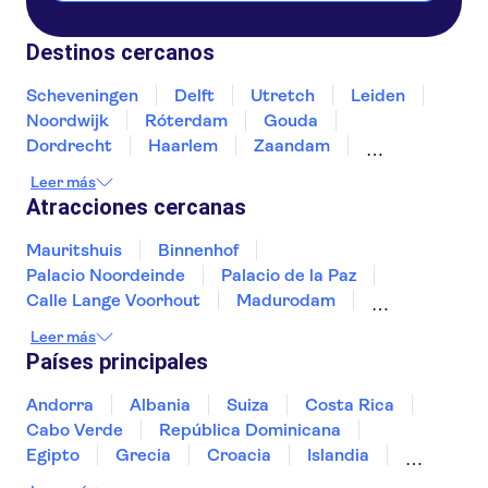
Destinos cercanos
Scheveningen
Delft
Utretch
Leiden
Noordwijk
Róterdam
Gouda
Dordrecht
Haarlem
Zaandam
Ámsterdam
Zierikzee
Roosendaal
Breda
Leer más
Atracciones cercanas
Mauritshuis
Binnenhof
Palacio Noordeinde
Palacio de la Paz
Calle Lange Voorhout
Madurodam
Museo Van Gogh
Museumplein
Leer más
Canales de Ámsterdam
Países principales
Vermeer en los Países Bajos
Museo Casa de Rembrandt
Zaanse Schans
Andorra
Albania
Suiza
Costa Rica
A'DAM Lookout
Heineken Experience
Cabo Verde
República Dominicana
Anne Frank
Egipto
Grecia
Croacia
Islandia
Italia
Sri Lanka
Marruecos
Maldivas