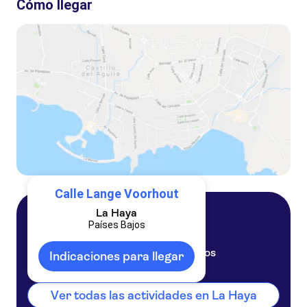
Cómo llegar
Detrás de escena de la visita guiada a la ciudad real de La Haya
Tour y juego de exploración del corazón de La Haya
Billete de transporte público de 1 día HTM de La Haya
Lo más destacado de la ruta en bicicleta por La Haya
Calle Lange Voorhout
La Haya
Países Bajos
La Haya
Países Bajos
Indicaciones para llegar
Ver todas las actividades en La Haya