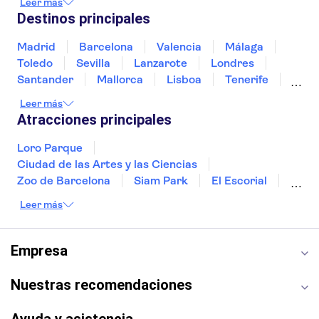
Leer más
México
Noruega
Portugal
Tailandia
Destinos principales
Túnez
Turquía
Madrid
Barcelona
Valencia
Málaga
Toledo
Sevilla
Lanzarote
Londres
Santander
Mallorca
Lisboa
Tenerife
Gran Canaria
Fuerteventura
Marrakech
Leer más
Bilbao
Menorca
Granada
Vigo
Atracciones principales
Alicante
Loro Parque
Ciudad de las Artes y las Ciencias
Zoo de Barcelona
Siam Park
El Escorial
Catedral de Sevilla
Ferrari Land
Leer más
Cueva de Nerja
La Torre Eiffel
Capilla Sixtina
Montserrat
Museo del Louvre
La Sagrada Familia
Empresa
Casa Batlló
Palacio Real de Madrid
Estadio Santiago Bernabéu
Alhambra
Nuestras recomendaciones
La Giralda
Medina Azahara
Parque Warner