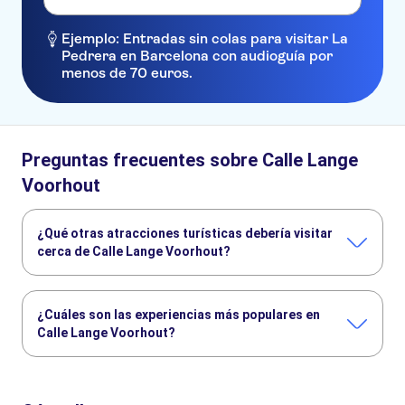
Ejemplo: Entradas sin colas para visitar La
Pedrera en Barcelona con audioguía por
menos de 70 euros.
Preguntas frecuentes sobre Calle Lange
Voorhout
¿Qué otras atracciones turísticas debería visitar
cerca de Calle Lange Voorhout?
Estos son algunos sitios de Calle Lange Voorhout que no te
puedes perder:
¿Cuáles son las experiencias más populares en
Mauritshuis
Binnenhof
Palacio Noordeinde
Calle Lange Voorhout?
Palacio de la Paz
Madurodam
Estas son las actividades preferidas en Calle Lange
Voorhout: