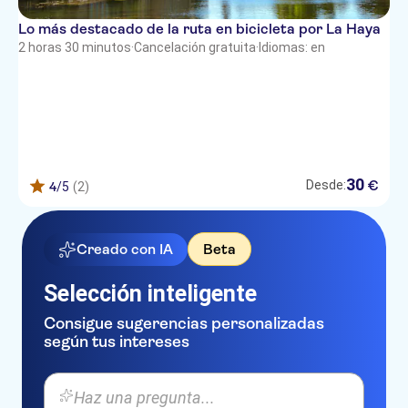
Lo más destacado de la ruta en bicicleta por La Haya
2 horas 30 minutos
·
Cancelación gratuita
·
Idiomas: en
30
€
Desde:
4
/5
(2)
Creado con IA
Beta
Selección inteligente
Consigue sugerencias personalizadas
según tus intereses
Haz una pregunta...