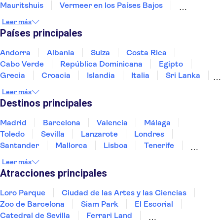
Mauritshuis
Vermeer en los Países Bajos
Museo Casa de Rembrandt
Zaanse Schans
Leer más
A'DAM Lookout
Heineken Experience
Países principales
Anne Frank
Zoo Artis
Madame Tussauds Ámsterdam
The Upside Down
Andorra
Albania
Suiza
Costa Rica
Canales de Utrecht
Cabo Verde
República Dominicana
Egipto
Grecia
Croacia
Islandia
Italia
Sri Lanka
Marruecos
Maldivas
México
Noruega
Leer más
Portugal
Tailandia
Túnez
Turquía
Destinos principales
Madrid
Barcelona
Valencia
Málaga
Toledo
Sevilla
Lanzarote
Londres
Santander
Mallorca
Lisboa
Tenerife
Gran Canaria
Fuerteventura
Marrakech
Leer más
Bilbao
Menorca
Granada
Vigo
Alicante
Atracciones principales
Loro Parque
Ciudad de las Artes y las Ciencias
Zoo de Barcelona
Siam Park
El Escorial
Catedral de Sevilla
Ferrari Land