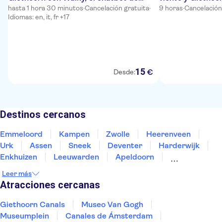
WhatsApp
hasta 1 hora 30 minutos
·
Cancelación gratuita
·
9 horas
·
Cancelación
Idiomas: en, it, fr +17
15
€
Desde:
Destinos cercanos
Emmeloord
Kampen
Zwolle
Heerenveen
Urk
Assen
Sneek
Deventer
Harderwijk
Enkhuizen
Leeuwarden
Apeldoorn
Groningen
Dokkum
Lelystad
Leer más
Atracciones cercanas
Giethoorn Canals
Museo Van Gogh
Museumplein
Canales de Ámsterdam