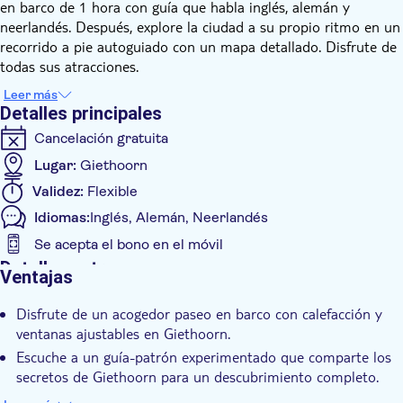
en barco de 1 hora con guía que habla inglés, alemán y
neerlandés. Después, explore la ciudad a su propio ritmo en un
recorrido a pie autoguiado con un mapa detallado. Disfrute de
todas sus atracciones.
Comience su viaje en Giethoorn a bordo de un cómodo barco
Leer más
turístico cubierto y climatizado. Esto lo hace ideal para
Detalles principales
cualquier clima, y en verano, las ventanas se pueden abrir para
Cancelación gratuita
disfrutar de una brisa fresca. Su capitán no solo es un experto
en la navegación en las aguas de Giethoorn, sino que también
Lugar:
Giethoorn
su guía habla inglés, alemán y holandés. Durante el recorrido
Validez:
Flexible
de una hora, compartirán historias fascinantes e información
Idiomas:
Inglés, Alemán, Neerlandés
sobre el pueblo, sus monumentos y su historia. Mientras
navega por el pueblo y sobre el lago, de tan solo un metro de
Se acepta el bono en el móvil
profundidad, disfrutará de unas vistas impresionantes.
Detalles extra
Ventajas
Tras el paseo en barco, recibirá un práctico mapa y entradas
Confirmación al momento
con descuento para explorar el pueblo con más detalle. Este
Disfrute de un acogedor paseo en barco con calefacción y
Visita guiada
mapa le guiará a muchas de las atracciones de Giethoorn. Le
ventanas ajustables en Giethoorn.
ofrece la oportunidad de pasear por las tranquilas calles a su
Local touch
Escuche a un guía-patrón experimentado que comparte los
propio ritmo, pudiendo visitar las tiendas y museos que ya
Se admiten mascotas
secretos de Giethoorn para un descubrimiento completo.
haya visto en el barco. Este paseo autoguiado le brinda la
Obtenga un mapa gratuito para una exploración autoguiada
oportunidad de profundizar en la cultura y la historia de este