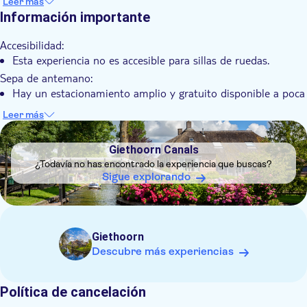
Leer más
del pintoresco encanto de Giethoorn.
pueblo. Este tour combina a la perfección la relajación de un
Información importante
paseo en barco con la libertad de un paseo autoguiado,
brindándole una experiencia completa de Giethoorn.
Accesibilidad:
Esta experiencia no es accesible para sillas de ruedas.
Sepa de antemano:
Hay un estacionamiento amplio y gratuito disponible a poca
distancia del lugar.
Leer más
DSA1Giethoorn Canals
Giethoorn Canals
¿Todavía no has encontrado la experiencia que buscas?
Sigue explorando
Giethoorn
Descubre más experiencias
Política de cancelación