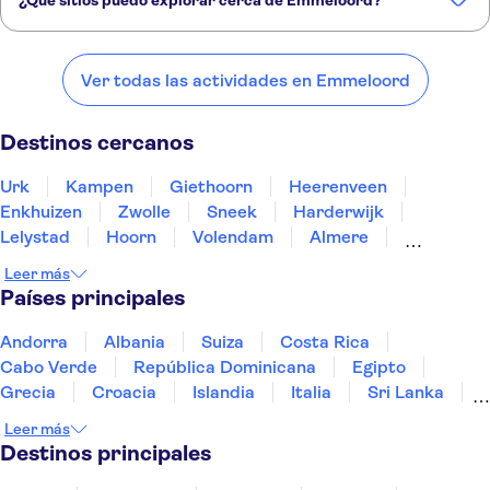
¿Qué sitios puedo explorar cerca de Emmeloord?
Estos son algunos de nuestros lugares favoritos para visitar cerca de
Emmeloord:
Ver todas las actividades en Emmeloord
Urk
Kampen
Giethoorn
Heerenveen
Enkhuizen
Destinos cercanos
Urk
Kampen
Giethoorn
Heerenveen
Enkhuizen
Zwolle
Sneek
Harderwijk
Lelystad
Hoorn
Volendam
Almere
Leeuwarden
Deventer
Assen
Leer más
Países principales
Andorra
Albania
Suiza
Costa Rica
Cabo Verde
República Dominicana
Egipto
Grecia
Croacia
Islandia
Italia
Sri Lanka
Marruecos
Maldivas
México
Noruega
Leer más
Portugal
Tailandia
Túnez
Turquía
Destinos principales