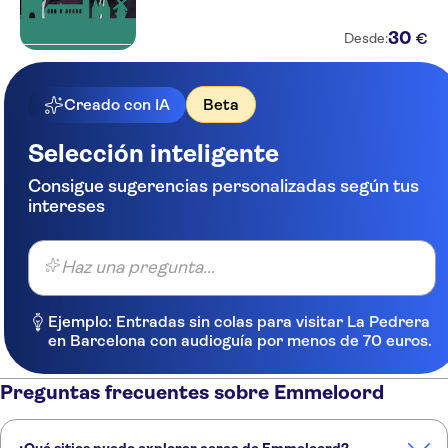
30
€
Desde:
Creado con IA
Beta
Selección inteligente
Consigue sugerencias personalizadas según tus
intereses
Haz una pregunta...
Ejemplo: Entradas sin colas para visitar La Pedrera
en Barcelona con audioguía por menos de 70 euros.
Preguntas frecuentes sobre Emmeloord