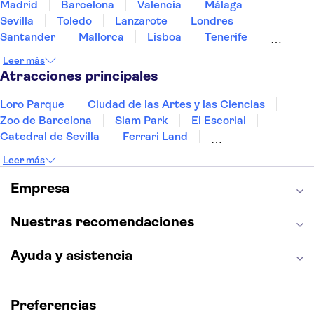
Madrid
Barcelona
Valencia
Málaga
Sevilla
Toledo
Lanzarote
Londres
Santander
Mallorca
Lisboa
Tenerife
Gran Canaria
Fuerteventura
Marrakech
Leer más
Bilbao
Menorca
Granada
Alicante
Vigo
Atracciones principales
Loro Parque
Ciudad de las Artes y las Ciencias
Zoo de Barcelona
Siam Park
El Escorial
Catedral de Sevilla
Ferrari Land
Cueva de Nerja
La Torre Eiffel
Capilla Sixtina
Leer más
Montserrat
Museo del Louvre
La Sagrada Familia
Casa Batlló
Empresa
Palacio Real de Madrid
Estadio Santiago Bernabéu
Alhambra
La Giralda
Medina Azahara
Nuestras recomendaciones
Parque Warner
Ayuda y asistencia
Preferencias