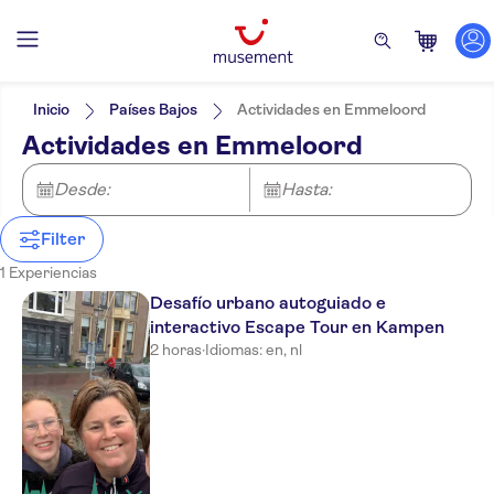
Filtros
Precio (por adulto)
Hotel pickup
Tipo de entrada
Inicio
Países Bajos
Actividades en Emmeloord
Bono electrónico
Categorías
Mín.
€
Máx.
€
Actividades en Emmeloord
Confirmación al momento
Actividades
NO-PICKUP
Idiomas de la actividad
Recorridos a pie
Inglés
Desde:
Excursiones de un día
Hasta:
Neerlandés
Turismo y tradiciones
Filter
Ciudad
1 Experiencias
Desafío urbano autoguiado e
interactivo Escape Tour en Kampen
2 horas
·
Idiomas: en, nl