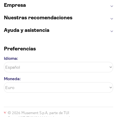
Empresa
Parque Warner
Nuestras recomendaciones
Ayuda y asistencia
Preferencias
Idioma:
Moneda:
© 2026 Musement S.p.A, parte de TUI