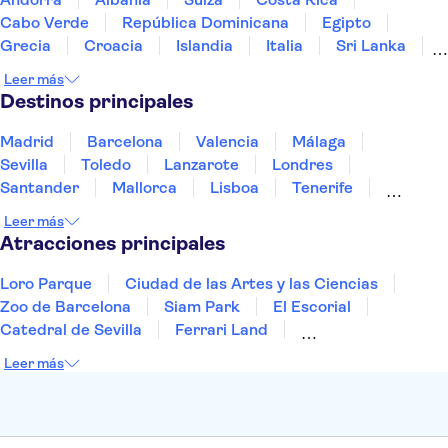
Castillo de Chenonceau
Nîmes Amphitheatre
Cabo Verde
República Dominicana
Egipto
Grecia
Croacia
Islandia
Italia
Sri Lanka
Marruecos
Maldivas
México
Noruega
Leer más
Portugal
Tailandia
Túnez
Turquía
Destinos principales
Madrid
Barcelona
Valencia
Málaga
Sevilla
Toledo
Lanzarote
Londres
Santander
Mallorca
Lisboa
Tenerife
Gran Canaria
Fuerteventura
Marrakech
Leer más
Bilbao
Menorca
Granada
Alicante
Vigo
Atracciones principales
Loro Parque
Ciudad de las Artes y las Ciencias
Zoo de Barcelona
Siam Park
El Escorial
Catedral de Sevilla
Ferrari Land
Cueva de Nerja
La Torre Eiffel
Capilla Sixtina
Leer más
Montserrat
Museo del Louvre
La Sagrada Familia
Casa Batlló
Palacio Real de Madrid
Estadio Santiago Bernabéu
Alhambra
La Giralda
Medina Azahara