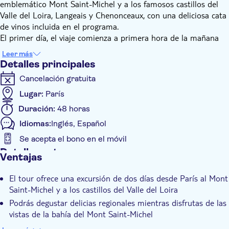
emblemático Mont Saint-Michel y a los famosos castillos del
Valle del Loira, Langeais y Chenonceaux, con una deliciosa cata
de vinos incluida en el programa.
El primer día, el viaje comienza a primera hora de la mañana
con rumbo al Mont Saint-Michel. Hacia el mediodía, podrás
Leer más
disfrutar de una comida repleta de delicias regionales mientras
Detalles principales
contemplas las vistas de la bahía. A continuación, un guía te
Cancelación gratuita
acompañará mientras te adentras en las calles medievales del
lugar, sus encantadoras tiendas y sus imponentes murallas,
Lugar:
París
antes de ascender a la abadía encaramada en la cima. La
Duración:
48 horas
entrada a la abadía está incluida, lo que te permitirá explorar
Idiomas:
Inglés, Español
este emblemático monumento a tu propio ritmo. Al caer la
tarde, te dirigirás a Angers para pasar la noche en un hotel
Se acepta el bono en el móvil
donde se servirá la cena.
Detalles extra
Ventajas
El segundo día comienza tras el desayuno, cuando te
Confirmación al momento
adentrarás en el corazón del Valle del Loira. Una breve parada
El tour ofrece una excursión de dos días desde París al Mont
Distribuidor oficial
te permitirá admirar el exterior del castillo de Angers. La
Saint-Michel y a los castillos del Valle del Loira
primera parada es el Château de Langeais, donde una visita
Entrada incluida
Podrás degustar delicias regionales mientras disfrutas de las
guiada te descubrirá su torre del homenaje medieval y sus
Visita guiada
vistas de la bahía del Mont Saint-Michel
interiores históricos, que cobran vida gracias a las figuras de
Una visita guiada te llevará por las calles medievales y las
Comida incluida
cera. A continuación, dispondrás de tiempo libre para almorzar