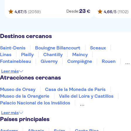
23
€
Desde:
4,67
/5
(2059)
4,66
/5
(1102)
Destinos cercanos
Saint-Denis
Boulogne Billancourt
Sceaux
Linas
Plailly
Chantilly
Maincy
Fontainebleau
Giverny
Compiègne
Rouen
Amiens
Orleans
Épernay
Reims
Leer más
Atracciones cercanas
Museo de Orsay
Casa de la Moneda de París
Museo de la Orangerie
Valle del Loira y Castillos
Palacio Nacional de los Inválidos
La Santa Capilla y la Conciergerie
La Torre Eiffel
Leer más
Río Sena
El Palacio de Versalles
Países principales
Museo del Louvre
Monte Saint-Michel
Palacio de los Papas
Cité du Vin
Andorra
Albania
Suiza
Costa Rica