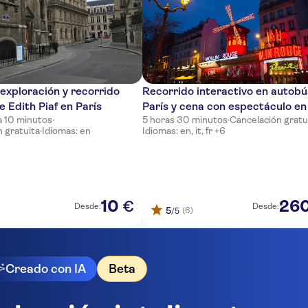
exploración y recorrido
Recorrido interactivo en autobú
e Edith Piaf en París
París y cena con espectáculo en
a 10 minutos
·
5 horas 30 minutos
·
Cancelación gratu
Moulin Rouge
 gratuita
·
Idiomas: en
Idiomas: en, it, fr +6
10
26
€
Desde:
Desde:
5
(6)
/5
Creado con IA
Beta