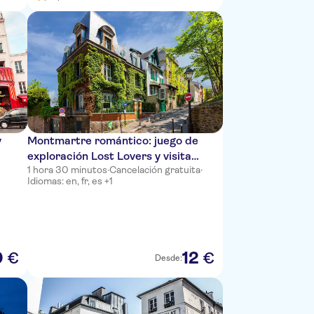
y
Montmartre romántico: juego de
exploración Lost Lovers y visita
1 hora 30 minutos
·
Cancelación gratuita
·
autoguiada
Idiomas: en, fr, es +1
0
12
€
€
Desde: