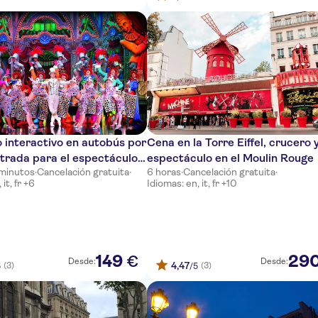
 interactivo en autobús por
Cena en la Torre Eiffel, crucero 
ntrada para el espectáculo
espectáculo en el Moulin Rouge
 minutos
·
Cancelación gratuita
·
6 horas
·
Cancelación gratuita
·
lin Rouge
it, fr +6
Idiomas: en, it, fr +10
149
29
€
Desde:
Desde:
4,47
(3)
(3)
5
/5