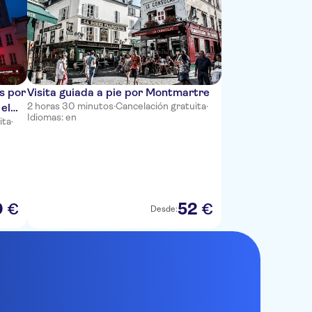
s por
Visita guiada a pie por Montmartre
2 horas 30 minutos
·
Cancelación gratuita
·
 el
Idiomas: en
ita
·
0
52
€
€
Desde: