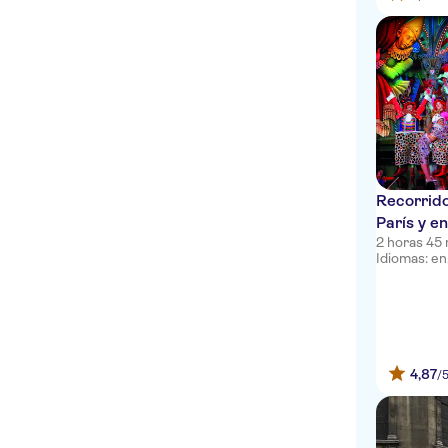
Recorrido
París y e
2 horas 45
en el Mou
Idiomas: en, 
4,87
/