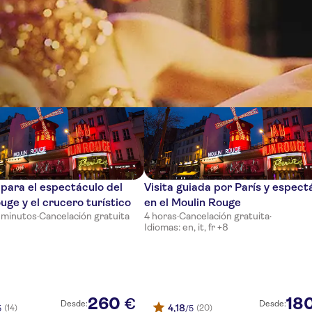
cias
para el espectáculo del
Visita guiada por París y espect
uge y el crucero turístico
en el Moulin Rouge
 minutos
·
Cancelación gratuita
4 horas
·
Cancelación gratuita
·
Idiomas: en, it, fr +8
260
18
€
Desde:
Desde:
4,18
(14)
(20)
5
/5