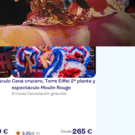
Ordenar por:
áculo
Cena crucero, Torre Eiffel 2ª planta y
espectáculo Moulin Rouge
6 horas
·
Cancelación gratuita
0
265
€
€
Desde:
3,35
(4)
/5