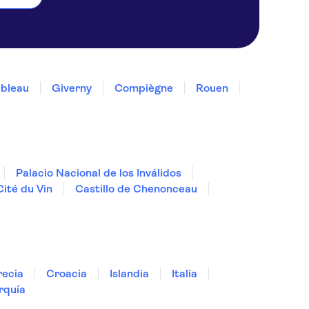
ebleau
Giverny
Compiègne
Rouen
Palacio Nacional de los Inválidos
Cité du Vin
Castillo de Chenonceau
ecia
Croacia
Islandia
Italia
rquía