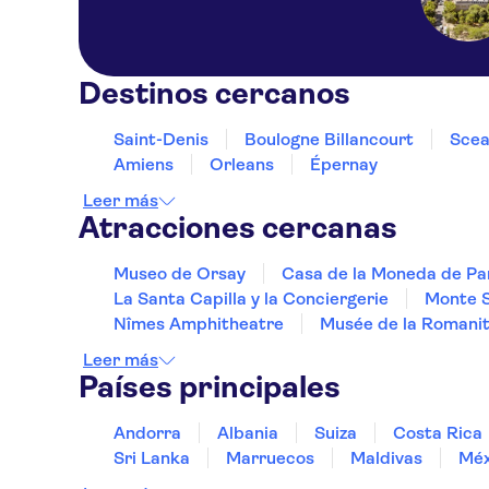
Destinos cercanos
Saint-Denis
Boulogne Billancourt
Scea
Amiens
Orleans
Épernay
Leer más
Atracciones cercanas
Museo de Orsay
Casa de la Moneda de Pa
La Santa Capilla y la Conciergerie
Monte S
Nîmes Amphitheatre
Musée de la Romani
Leer más
Países principales
Andorra
Albania
Suiza
Costa Rica
Sri Lanka
Marruecos
Maldivas
Méx