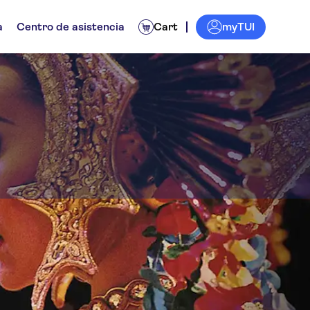
myTUI
a
Centro de asistencia
Cart
ge
tos
Excursiones de un día