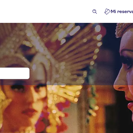
Mi reserv
das y visitas guiadas para Moulin Rou
tividades
Atracciones y visitas guiadas
Entradas y even