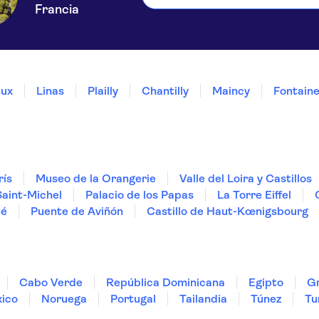
Francia
ux
Linas
Plailly
Chantilly
Maincy
Fontain
rís
Museo de la Orangerie
Valle del Loira y Castillos
aint-Michel
Palacio de los Papas
La Torre Eiffel
té
Puente de Aviñón
Castillo de Haut-Kœnigsbourg
Cabo Verde
República Dominicana
Egipto
Gr
ico
Noruega
Portugal
Tailandia
Túnez
Tu