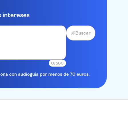
 intereses
Buscar
0
/500
elona con audioguía por menos de 70 euros.