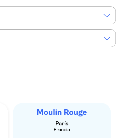
ta Capilla y la Conciergerie
orre Eiffel 2ª planta y espectáculo Moulin Rouge
el Moulin Rouge
Moulin Rouge
París
Francia