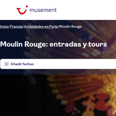
Inicio
/
Francia
/
Actividades en París
/
Moulin Rouge
Moulin Rouge: entradas y tours
Añadir fechas
Precio (por adulto)
Entra
Hotel pickup
Tipo de entrada
Cancelación gratuita
Categorías
€
€
Ac
Mín.
Máx.
Confirmación al momento
Idiomas de la actividad
Actividades
NO-PICKUP