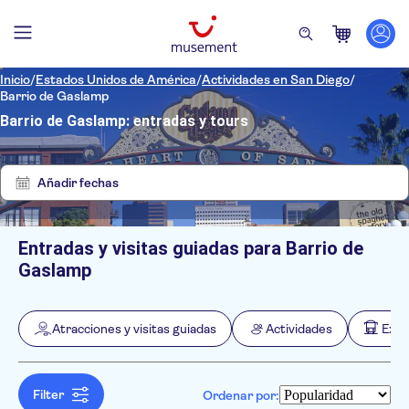
Inicio
/
Estados Unidos de América
/
Actividades en San Diego
/
Barrio de Gaslamp
Barrio de Gaslamp: entradas y tours
Mostrar
Quitar
7
filtros
resultados
Añadir fechas
Entradas y visitas guiadas para Barrio de
Filtros
Precio (por adulto)
Gaslamp
Hotel pickup
Tipo de entrada
Cancelación gratuita
Categorías
Mín.
€
Máx.
€
Atracciones y visitas guiadas
Actividades
Excu
Confirmación al momento
Atracciones y visitas guiadas
NO-PICKUP
Idiomas de la actividad
Bono electrónico
Monumentos
Inglés
Actividades
Visita guiada
Filter
Ordenar por:
Visita privada
Actividades en la ciudad
Excursiones de un día