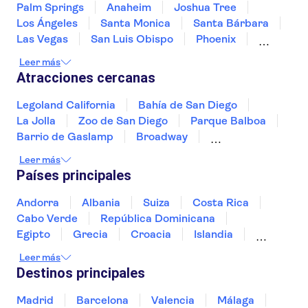
Palm Springs
Anaheim
Joshua Tree
Los Ángeles
Santa Monica
Santa Bárbara
Las Vegas
San Luis Obispo
Phoenix
Fresno
Sedona
Flagstaff
Tucson
Leer más
Tusayan
Atracciones cercanas
Legoland California
Bahía de San Diego
La Jolla
Zoo de San Diego
Parque Balboa
Barrio de Gaslamp
Broadway
Top of the Rock
Leer más
Museo Americano de Historia Natural
Países principales
Museo Intrepid del Mar, Aire y Espacio
Museo de Arte Moderno (MoMA)
Andorra
Albania
Suiza
Costa Rica
Madame Tussauds Nueva York
Cabo Verde
República Dominicana
Rockefeller Center
One World Observatory
Egipto
Grecia
Croacia
Islandia
Yankee Stadium
Italia
Sri Lanka
Marruecos
Maldivas
Leer más
México
Noruega
Portugal
Tailandia
Destinos principales
Túnez
Turquía
Madrid
Barcelona
Valencia
Málaga