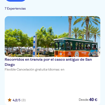
Entrada incluida
Paradas libres
Cultura e historia
7 Experiencias
Recorridos en tranvía por el casco antiguo de San
Diego
Flexible
·
Cancelación gratuita
·
Idiomas: en
40
€
Desde:
4,2
/5
(3)