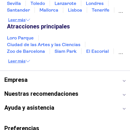
Sevilla
Toledo
Lanzarote
Londres
Santander
Mallorca
Lisboa
Tenerife
Gran Canaria
Fuerteventura
Marrakech
Leer más
Bilbao
Menorca
Granada
Alicante
Atracciones principales
Vigo
Loro Parque
Ciudad de las Artes y las Ciencias
Zoo de Barcelona
Siam Park
El Escorial
Catedral de Sevilla
Ferrari Land
Leer más
Cueva de Nerja
La Torre Eiffel
Capilla Sixtina
Montserrat
Museo del Louvre
La Sagrada Familia
Empresa
Casa Batlló
Palacio Real de Madrid
Estadio Santiago Bernabéu
Alhambra
Nuestras recomendaciones
La Giralda
Medina Azahara
Parque Warner
Ayuda y asistencia
Preferencias