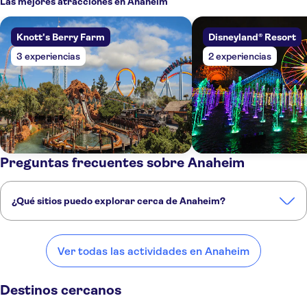
Las mejores atracciones en Anaheim
Knott's Berry Farm
Disneyland® Resort
3 experiencias
2 experiencias
Preguntas frecuentes sobre Anaheim
¿Qué sitios puedo explorar cerca de Anaheim?
Estos son algunos de nuestros lugares favoritos para visitar cerca de
Anaheim:
Ver todas las actividades en Anaheim
Los Ángeles
Santa Monica
Palm Springs
San Diego
Joshua Tree
Destinos cercanos