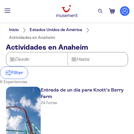
Filtros
Precio (por adulto)
Hotel pickup
Tipo de entrada
Inicio
Estados Unidos de América
Confirmación al momento
Categorías
Mín.
€
Máx.
€
Actividades en Anaheim
Bono electrónico
Entradas y eventos
NO-PICKUP
Idiomas de la actividad
Actividades en Anaheim
Entrada incluida
Parques de atracciones
Inglés
Deportes
Desde:
Hasta:
Filter
6 Experiencias
Entrada de un día para Knott's Berry
Farm
24 horas