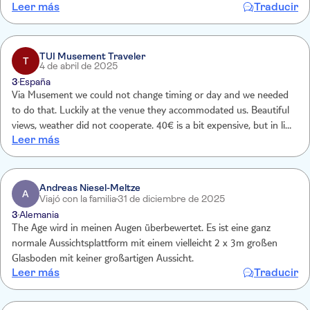
Leer más
Traducir
TUI Musement Traveler
T
4 de abril de 2025
3
España
Via Musement we could not change timing or day and we needed
to do that. Luckily at the venue they accommodated us. Beautiful
views, weather did not cooperate. 40€ is a bit expensive, but in line
Leer más
with the other observation decks in the city.
Andreas Niesel-Meltze
A
Viajó con la familia
31 de diciembre de 2025
3
Alemania
The Age wird in meinen Augen überbewertet. Es ist eine ganz
normale Aussichtsplattform mit einem vielleicht 2 x 3m großen
Glasboden mit keiner großartigen Aussicht.
Leer más
Traducir