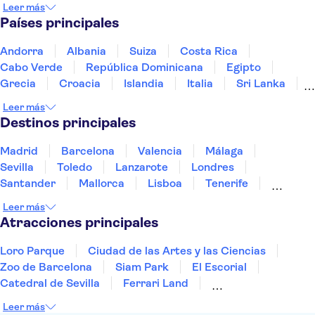
Leer más
Madame Tussauds Nueva York
Rockefeller Center
Países principales
One World Observatory
Yankee Stadium
Catedral de San Patricio
Empire State Building
Andorra
Albania
Suiza
Costa Rica
The Edge New York
Cabo Verde
República Dominicana
Egipto
Cruceros turísticos de Circle Line
Harlem
Grecia
Croacia
Islandia
Italia
Sri Lanka
Universal Studios Hollywood
Marruecos
Maldivas
México
Noruega
Leer más
Portugal
Tailandia
Túnez
Turquía
Destinos principales
Madrid
Barcelona
Valencia
Málaga
Sevilla
Toledo
Lanzarote
Londres
Santander
Mallorca
Lisboa
Tenerife
Gran Canaria
Fuerteventura
Marrakech
Leer más
Bilbao
Menorca
Granada
Alicante
Vigo
Atracciones principales
Loro Parque
Ciudad de las Artes y las Ciencias
Zoo de Barcelona
Siam Park
El Escorial
Catedral de Sevilla
Ferrari Land
Cueva de Nerja
La Torre Eiffel
Capilla Sixtina
Leer más