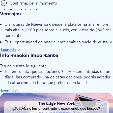
franja horaria)
Confirmación al momento
Opción 2: Entrada «Edge Champagne» (entrada con fecha
Entrada incluida
Ventajas
y franja horaria + copa de champán)
Opción 3: Entrada «Edge Flex» (entrada con fecha)
Disfrutarás de Nueva York desde la plataforma al aire libre
Opción 4: Acceso prioritario a Edge (entrada con fecha +
más alta, a 1.100 pies sobre el suelo, con vistas de 360° del
colas prioritarias + acceso prioritario al ascensor)
horizonte
Opción 5: Experiencia VIP «Edge Sunset» (entrada con
fecha + acceso prioritario + copa de champán)
Es tu oportunidad de pisar el emblemático suelo de cristal y
disfrutar de una perspectiva emocionante justo sobre la
Leer más
ciudad
Información importante
A partir del 11 de junio de 2026, explorarás instalaciones
interiores inmersivas llenas de luz, reflejos y elementos
Ten en cuenta lo siguiente:
interactivos
Ten en cuenta que las opciones 3, 4 y 5 son entradas de un
día; si has comprado una de estas opciones, podrás acceder
a la atracción a la hora que prefieras, en la fecha
seleccionada y dentro del horario de apertura. En el caso de
Leer más
la opción 5, los visitantes pueden utilizar la entrada en
DSA1The Edge New York
cualquier momento dentro del horario de apertura y pueden
The Edge New York
permanecer en el recinto todo el tiempo que deseen
¿Todavía no has encontrado la experiencia que buscas?
Las entradas de «Entrada general» y «Entrada con