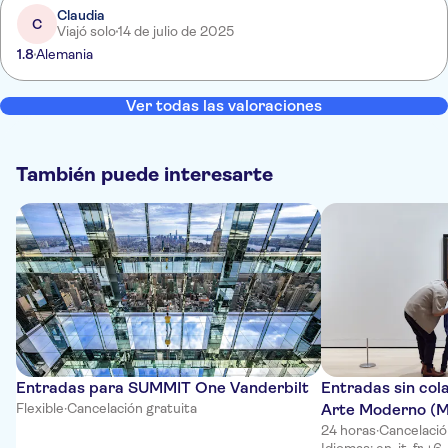
Claudia
C
Viajó solo
14 de julio de 2025
1.8
Alemania
Ver todas las valoraciones
También puede interesarte
Entradas para SUMMIT One Vanderbilt
Entradas sin col
Flexible
·
Cancelación gratuita
Arte Moderno (
24 horas
·
Cancelació