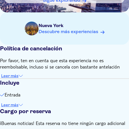
Sigue explorando
champán» requieren seleccionar tanto la fecha como la hora
al finalizar la compra
Los niños menores de 12 años deben ir acompañados de un
adulto durante la visita.
Nueva York
La entrada es gratuita para los niños menores de 6 años. No
Descubre más experiencias
necesitan entrada.
No se admiten reembolsos, pero sí se permite cambiar la
Política de cancelación
fecha.
Por favor, ten en cuenta que esta experiencia no es
reembolsable, incluso si se cancela con bastante antelación
Leer más
Incluye
Entrada
Leer más
Cargo por reserva
¡Buenas noticias! Esta reserva no tiene ningún cargo adicional