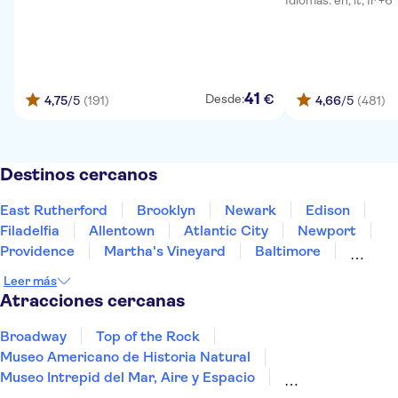
Idiomas: en, it, fr +6
41
€
Desde:
4,75
/5
(191)
4,66
/5
(481)
Destinos cercanos
East Rutherford
Brooklyn
Newark
Edison
Filadelfia
Allentown
Atlantic City
Newport
Providence
Martha's Vineyard
Baltimore
Concord
Annapolis
Gettysburg
New Jersey
Leer más
Atracciones cercanas
Broadway
Top of the Rock
Museo Americano de Historia Natural
Museo Intrepid del Mar, Aire y Espacio
Museo de Arte Moderno (MoMA)