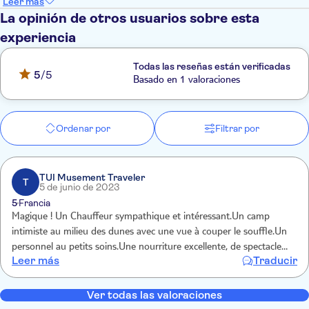
Leer más
La opinión de otros usuarios sobre esta
experiencia
Todas las reseñas están verificadas
5
/5
Basado en 1 valoraciones
Ordenar por
Filtrar por
TUI Musement Traveler
T
5 de junio de 2023
5
Francia
Magique ! Un Chauffeur sympathique et intéressant.Un camp
intimiste au milieu des dunes avec une vue à couper le souffle.Un
personnel au petits soins.Une nourriture excellente, de spectacle
Leer más
Traducir
digne d un cabaret !seul point négatif,une musique un peu forte
pendant le sunset A faire et à refaire Merci !
Ver todas las valoraciones