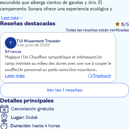
escondida que alberga cientos de gacelas y órix. El
campamento Sonara ofrece una experiencia ecológica y
sostenible en el desierto. Disfruta del atardecer desde el salón
Leer más
con actividades y entretenimiento para todas las edades, como
Reseñas destacadas
5
/5
paseos en camello, espectáculo de halcones, sandboarding y
Todas las reseñas están verificadas
voleibol, seguido de una exquisita cena en el lujoso restaurante
del desierto, mientras disfrutas de increíbles actuaciones en
TUI Musement Traveler
T
5 de junio de 2023
vivo como danza del vientre, espectáculo de tanoura,
5
Francia
acrobacias y el emblemático espectáculo de fuego Sonara.
Magique ! Un Chauffeur sympathique et intéressant.Un
Disfrute de la tarde mientras los niños se divierten en Sonara.
camp intimiste au milieu des dunes avec une vue à couper le
Pueden jugar voleibol, tiro con arco suave, sandboarding,
souffle.Un personnel au petits soins.Une nourriture
manualidades o ver una película bajo las estrellas.
Leer más
Traducir
excellente, de spectacle digne d un cabaret !seul point
négatif,une musique un peu forte pendant le sunset A faire
et à refaire Merci !
Ver las 1 reseñas
Detalles principales
Cancelación gratuita
Lugar:
Dubái
Duración:
hasta 4 horas