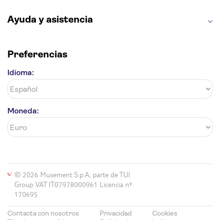
Ayuda y asistencia
Preferencias
Idioma:
Moneda:
© 2026 Musement S.p.A, parte de TUI
Group VAT IT07978000961 Licencia nº
170695
Contacta con nosotros
Privacidad
Cookies