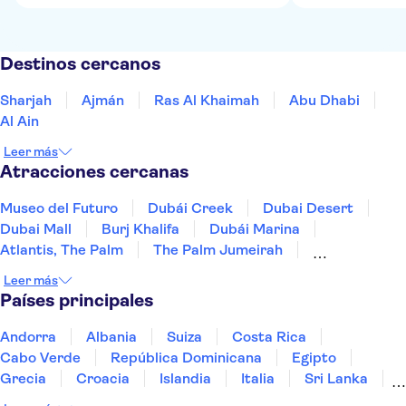
Destinos cercanos
Sharjah
Ajmán
Ras Al Khaimah
Abu Dhabi
Al Ain
Leer más
Atracciones cercanas
Museo del Futuro
Dubái Creek
Dubai Desert
Dubai Mall
Burj Khalifa
Dubái Marina
Atlantis, The Palm
The Palm Jumeirah
Reserva de conservación del desierto de Dubái
Leer más
Acuario y zoo submarino de Dubái
Países principales
Louvre Abu Dhabi
Ferrari World Abu Dhabi
Mezquita Sheikh Zayed
Desierto de Abu Dabi
Andorra
Albania
Suiza
Costa Rica
Warner Bros World Abu Dabi
Cabo Verde
República Dominicana
Egipto
Grecia
Croacia
Islandia
Italia
Sri Lanka
Marruecos
Maldivas
México
Noruega