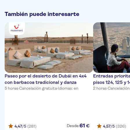
También puede interesarte
Paseo por el desierto de Dubái en 4x4
Entradas priorita
con barbacoa tradicional y danza
pisos 124, 125 y 
5 horas
·
Cancelación gratuita
·
Idiomas: en
2 horas
·
Cancelación
61
€
Desde:
4,47
/5
(281)
4,57
/5
(326)