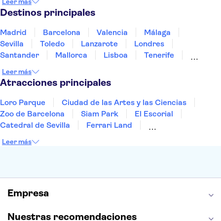
Leer más
Portugal
Tailandia
Túnez
Turquía
Destinos principales
Madrid
Barcelona
Valencia
Málaga
Sevilla
Toledo
Lanzarote
Londres
Santander
Mallorca
Lisboa
Tenerife
Gran Canaria
Fuerteventura
Marrakech
Leer más
Bilbao
Menorca
Granada
Alicante
Vigo
Atracciones principales
Loro Parque
Ciudad de las Artes y las Ciencias
Zoo de Barcelona
Siam Park
El Escorial
Catedral de Sevilla
Ferrari Land
Cueva de Nerja
La Torre Eiffel
Capilla Sixtina
Leer más
Montserrat
Museo del Louvre
La Sagrada Familia
Casa Batlló
Palacio Real de Madrid
Estadio Santiago Bernabéu
Alhambra
La Giralda
Medina Azahara
Empresa
Parque Warner
Nuestras recomendaciones