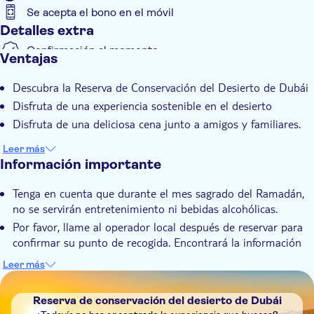
Se acepta el bono en el móvil
Detalles extra
Confirmación al momento
Ventajas
Experiencia exclusiva
Descubra la Reserva de Conservación del Desierto de Dubái
Comida incluida
Disfruta de una experiencia sostenible en el desierto
Transporte incluido
Disfruta de una deliciosa cena junto a amigos y familiares.
Leer más
Información importante
Tenga en cuenta que durante el mes sagrado del Ramadán,
no se servirán entretenimiento ni bebidas alcohólicas.
Por favor, llame al operador local después de reservar para
confirmar su punto de recogida. Encontrará la información
de contacto en el cupón después de reservar.
Leer más
Hay un mínimo de 2 adultos por reserva.
DSA1Reserva de conservación del desierto de Dubái
Reserva de conservación del desierto de Dubái