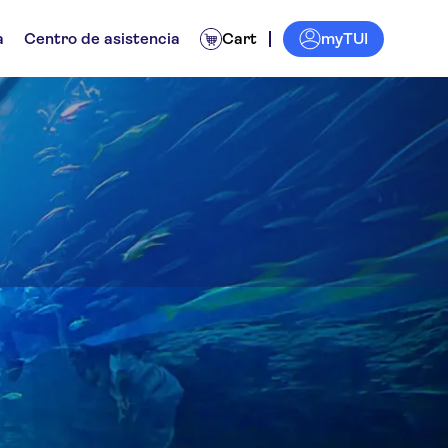
myTUI
a
Centro de asistencia
Cart
zoo submarino de Dubái
nes de un día