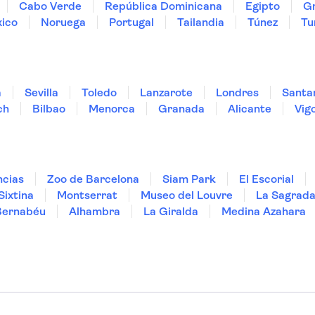
Cabo Verde
República Dominicana
Egipto
Gr
ico
Noruega
Portugal
Tailandia
Túnez
Tu
a
Sevilla
Toledo
Lanzarote
Londres
Santa
ch
Bilbao
Menorca
Granada
Alicante
Vig
ncias
Zoo de Barcelona
Siam Park
El Escorial
Sixtina
Montserrat
Museo del Louvre
La Sagrada
Bernabéu
Alhambra
La Giralda
Medina Azahara