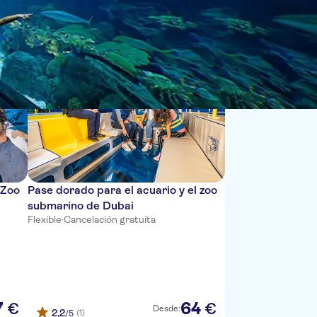
Ordenar por:
 Zoo
Pase dorado para el acuario y el zoo
submarino de Dubai
Flexible
·
Cancelación gratuita
7
64
€
€
Desde:
2,2
(1)
/5