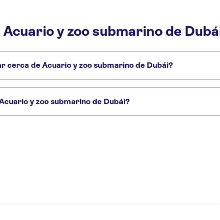
 Acuario y zoo submarino de Dubá
tar cerca de Acuario y zoo submarino de Dubái?
ubái que no te puedes perder:
Burj Khalifa
Dubái Marina
 Acuario y zoo submarino de Dubái?
arino de Dubái:
Dubái
Pase plateado para el Acuario y Zoo Submarino de Dubai
Pase dorado p
o City | Dubai Highlights Pass de 3 a 10 atracciones