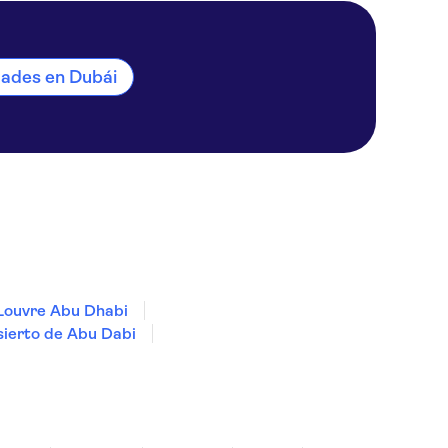
idades en Dubái
Louvre Abu Dhabi
ierto de Abu Dabi