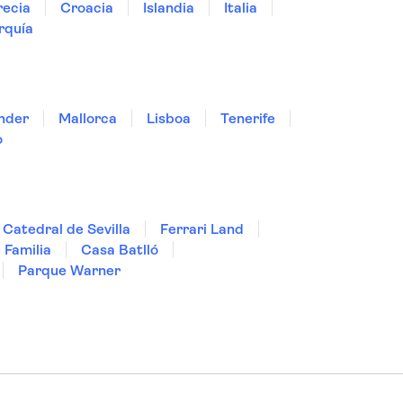
ecia
Croacia
Islandia
Italia
rquía
nder
Mallorca
Lisboa
Tenerife
o
Catedral de Sevilla
Ferrari Land
 Familia
Casa Batlló
Parque Warner