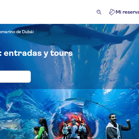
Mi reserv
ubmarino de Dubái
: entradas y tours
das y visitas guiadas para Acuario y 
acciones y visitas guiadas
Entradas y eventos
Excursio