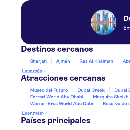
D
Em
Destinos cercanos
Sharjah
Ajmán
Ras Al Khaimah
Ab
Leer más
Atracciones cercanas
Museo del Futuro
Dubái Creek
Dubai 
Ferrari World Abu Dhabi
Mezquita Sheikh
Warner Bros World Abu Dabi
Reserva de c
Leer más
Países principales