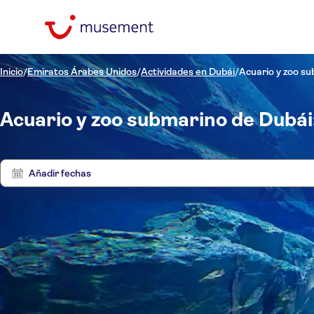
Inicio
/
Emiratos Árabes Unidos
/
Actividades en Dubái
/
Acuario y zoo s
Acuario y zoo submarino de Dubái
Añadir fechas
Precio (por adulto)
Entra
Hotel pickup
Tipo de entrada
Cancelación gratuita
Categorías
€
€
Atr
Mín.
Máx.
Confirmación al momento
Atracciones y visitas
Idiomas de la actividad
NO-PICKUP