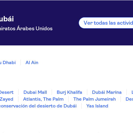
ubái
Ver todas las activ
iratos Árabes Unidos
u Dhabi
Al Ain
Desert
Dubai Mall
Burj Khalifa
Dubái Marina
 Zayed
Atlantis, The Palm
The Palm Jumeirah
Des
onservación del desierto de Dubái
Yas Island