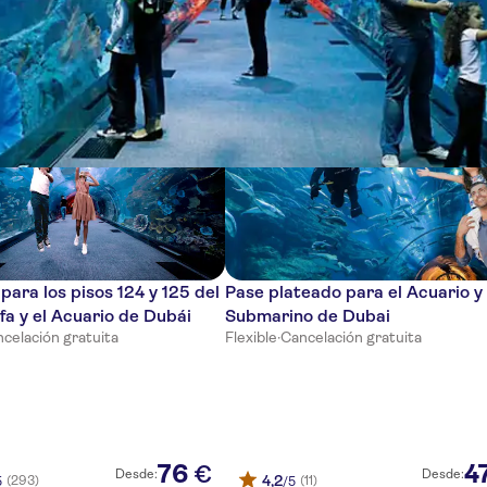
ias
para los pisos 124 y 125 del
Pase plateado para el Acuario y
ifa y el Acuario de Dubái
Submarino de Dubai
celación gratuita
Flexible
·
Cancelación gratuita
76
4
€
Desde:
Desde:
4,2
(293)
(11)
5
/5