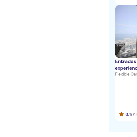
Entradas 
experienc
Flexible
·
Can
3
(1)
/5