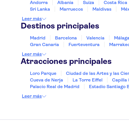
Andorra
Albania
Suiza
Costa Rica
Sri Lanka
Marruecos
Maldivas
Méx
Leer más
Destinos principales
Madrid
Barcelona
Valencia
Málag
Gran Canaria
Fuerteventura
Marrake
Leer más
Atracciones principales
Loro Parque
Ciudad de las Artes y las Cie
Cueva de Nerja
La Torre Eiffel
Capilla 
Palacio Real de Madrid
Estadio Santiago 
Leer más