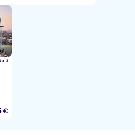
de 3
5
€