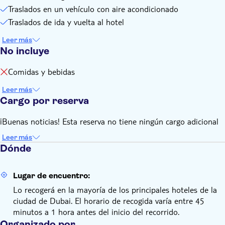
recogida no se retrasen.
Traslados en un vehículo con aire acondicionado
Bebé (0-2 años): gratis
Traslados de ida y vuelta al hotel
Tarifas adicionales a pagar en el sitio.
Leer más
Para clientes en hoteles SHARJAH, JEBEL ALI o AJMAN hay
No incluye
un suplemento de 25$ pp por recogida
Comidas y bebidas
Leer más
Cargo por reserva
¡Buenas noticias! Esta reserva no tiene ningún cargo adicional
Leer más
Dónde
Lugar de encuentro:
Lo recogerá en la mayoría de los principales hoteles de la
ciudad de Dubai. El horario de recogida varía entre 45
minutos a 1 hora antes del inicio del recorrido.
Organizado por