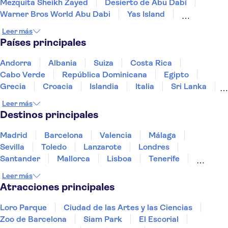
Mezquita Sheikh Zayed
Desierto de Abu Dabi
Warner Bros World Abu Dabi
Yas Island
SeaWorld Abu Dhabi
Yas Waterworld
Leer más
Qasr Al Watan
Museo Nacional Zayed de Abu Dabi
Países principales
Museo del Futuro
Dubái Creek
Dubai Desert
Dubai Mall
Burj Khalifa
Andorra
Albania
Suiza
Costa Rica
Cabo Verde
República Dominicana
Egipto
Grecia
Croacia
Islandia
Italia
Sri Lanka
Marruecos
Maldivas
México
Noruega
Leer más
Portugal
Tailandia
Túnez
Turquía
Destinos principales
Madrid
Barcelona
Valencia
Málaga
Sevilla
Toledo
Lanzarote
Londres
Santander
Mallorca
Lisboa
Tenerife
Gran Canaria
Fuerteventura
Marrakech
Leer más
Bilbao
Menorca
Granada
Alicante
Vigo
Atracciones principales
Loro Parque
Ciudad de las Artes y las Ciencias
Zoo de Barcelona
Siam Park
El Escorial