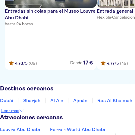
Entradas sin colas para el Museo Louvre
Entrada general
Abu Dhabi
Flexible
·
Cancelación
hasta 24 horas
17
€
Desde:
4,73
/5
(69)
4,77
/5
(49)
Destinos cercanos
Dubái
Sharjah
Al Ain
Ajmán
Ras Al Khaimah
Leer más
Atracciones cercanas
Louvre Abu Dhabi
Ferrari World Abu Dhabi