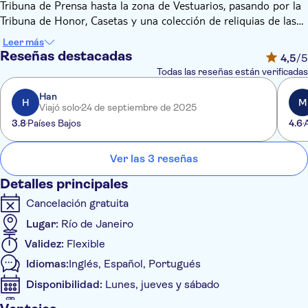
Tribuna de Prensa hasta la zona de Vestuarios, pasando por la
Tribuna de Honor, Casetas y una colección de reliquias de las
estrellas que hicieron historia en el templo del fútbol mundial.
Leer más
Prepárate para un viaje emocionante, explorando su historia
Reseñas destacadas
4,5
/5
con videos, sonidos y diferentes experiencias que quedarán
Todas las reseñas están verificadas
para siempre en tu memoria.
Han
H
M
Viajó solo
24 de septiembre de 2025
¡No en todos los estadios se han visto dos finales de Copa del
3.8
Países Bajos
4.6
Mundo! Hay mucha historia y emoción en el aire. No tienes
que imaginar cómo las estrellas más grandes del mundo como
Zico, Pelé y Garrincha están aquí, ¡también puedes sentirlo!
Ver las 3 reseñas
Detalles principales
Cancelación gratuita
Lugar:
Río de Janeiro
Validez:
Flexible
Idiomas:
Inglés, Español, Portugués
Disponibilidad:
Lunes, jueves y sábado
Se acepta el bono en el móvil