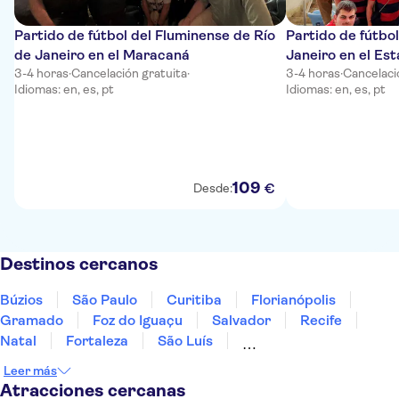
Partido de fútbol del Fluminense de Río
Partido de fútbo
de Janeiro en el Maracaná
Janeiro en el Es
3-4 horas
·
Cancelación gratuita
·
3-4 horas
·
Cancelaci
Idiomas: en, es, pt
Idiomas: en, es, pt
109
€
Desde:
Destinos cercanos
Búzios
São Paulo
Curitiba
Florianópolis
Gramado
Foz do Iguaçu
Salvador
Recife
Natal
Fortaleza
São Luís
Fernando de Noroña
Manaos
Leer más
Atracciones cercanas