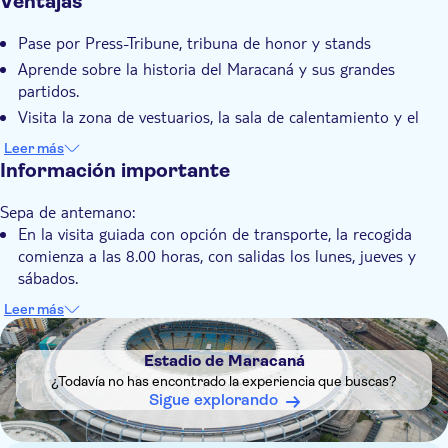
Ventajas
Detalles extra
Pase por Press-Tribune, tribuna de honor y stands
Confirmación al momento
Aprende sobre la historia del Maracaná y sus grandes
Grupo estándar
partidos.
Accesible en silla de ruedas
Visita la zona de vestuarios, la sala de calentamiento y el
campo
Recogida en hotel
Leer más
Conozca más de estrellas del fútbol brasileño como Pelé,
Información importante
Garrincha y Zico
Sepa de antemano:
En la visita guiada con opción de transporte, la recogida
comienza a las 8.00 horas, con salidas los lunes, jueves y
sábados.
En la opción de sólo billete, las salidas son diarias. El horario
Leer más
de apertura es de 9.00 a 17.00 horas. La última entrada al
DSA1Estadio de Maracaná
tour será a las 16.00 horas.
Estadio de Maracaná
Si seleccionas la opción sin transporte, deberás acudir por tu
¿Todavía no has encontrado la experiencia que buscas?
cuenta al lugar del tour. Las entradas se recogerán el día del
Sigue explorando
evento.