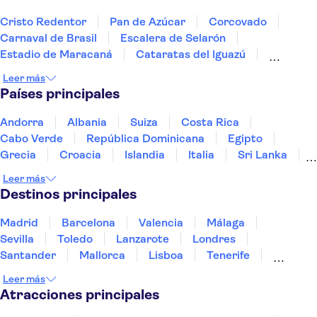
Cristo Redentor
Pan de Azúcar
Corcovado
Carnaval de Brasil
Escalera de Selarón
Estadio de Maracaná
Cataratas del Iguazú
Represa de Itaipú
Leer más
Países principales
Andorra
Albania
Suiza
Costa Rica
Cabo Verde
República Dominicana
Egipto
Grecia
Croacia
Islandia
Italia
Sri Lanka
Marruecos
Maldivas
México
Noruega
Leer más
Portugal
Tailandia
Túnez
Turquía
Destinos principales
Madrid
Barcelona
Valencia
Málaga
Sevilla
Toledo
Lanzarote
Londres
Santander
Mallorca
Lisboa
Tenerife
Gran Canaria
Fuerteventura
Marrakech
Leer más
Bilbao
Menorca
Granada
Alicante
Vigo
Atracciones principales