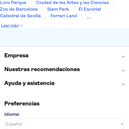
Loro Parque
Ciudad de las Artes y las Ciencias
Zoo de Barcelona
Siam Park
El Escorial
Catedral de Sevilla
Ferrari Land
Cueva de Nerja
La Torre Eiffel
Capilla Sixtina
Leer más
Montserrat
Museo del Louvre
La Sagrada Familia
Casa Batlló
Palacio Real de Madrid
Estadio Santiago Bernabéu
Alhambra
La Giralda
Medina Azahara
Empresa
Parque Warner
Nuestras recomendaciones
Ayuda y asistencia
Preferencias
Idioma: