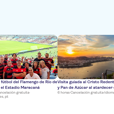
 fútbol del Flamengo de Río de
Visita guiada al Cristo Redent
 el Estadio Maracaná
y Pan de Azúcar al atardecer 
ncelación gratuita
·
6 horas
·
Cancelación gratuita
·
Idioma
es, pt