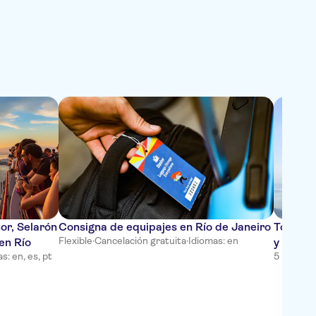
or, Selarón
Consigna de equipajes en Río de Janeiro
Tour ex
Flexible
·
Cancelación gratuita
·
Idiomas: en
en Río
y Pan d
s: en, es, pt
5 horas
·
C