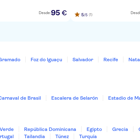
95
€
Desde:
Desd
5
(1)
/5
Gramado
Foz do Iguaçu
Salvador
Recife
Nata
Carnaval de Brasil
Escalera de Selarón
Estadio de M
Verde
República Dominicana
Egipto
Grecia
rtugal
Tailandia
Túnez
Turquía