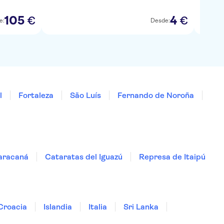
105
4
€
€
e:
Desde:
4,2
/
l
Fortaleza
São Luís
Fernando de Noroña
aracaná
Cataratas del Iguazú
Represa de Itaipú
Croacia
Islandia
Italia
Sri Lanka