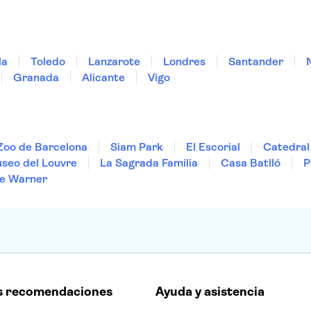
la
Toledo
Lanzarote
Londres
Santander
Granada
Alicante
Vigo
Zoo de Barcelona
Siam Park
El Escorial
Catedral 
seo del Louvre
La Sagrada Familia
Casa Batlló
P
e Warner
s recomendaciones
Ayuda y asistencia