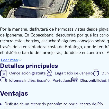
Por la mañana, disfrutará de hermosas vistas desde playa
de Ipanema. En Copacabana, descubrirá por qué los cari
recorre estos barrios, escuchará algunos consejos sobre qu
través de la encantadora costa de Botafogo, donde tendrá
el histórico barrio de Laranjeiras, donde se encuentra el P
la Princesa Isabel, quien en 1888 firmó la Ley Áurea (Ley 
Leer más
Después, cruzará el túnel de Santa Bárbara y disfrutará d
Detalles principales
pasando por el Sambódromo y una parada en la Catedral M
Cancelación gratuita
Lugar:
Río de Janeiro
Dur
iglesia hasta que sea hora de regresar al autobús.
Idiomas:
Inglés, Español, Portugués
Disponibilidad:
Desde allí, se dirigirá a Urca a través del Aterro do Flam
participación de Brasil en la Segunda Guerra Mundial, así 
Se acepta el bono en el móvil
Ventajas
justo antes de llegar al Pan de Azúcar. Subirá a la cima en 
Detalles extra
al cerro Urca, un mirador a 215 metros de altura. Desde es
Confirmación al momento
Sin colas
Grupo est
Disfrute de un recorrido panorámico por el centro de Río.
395 metros, disfrutará de impresionantes vistas de la play