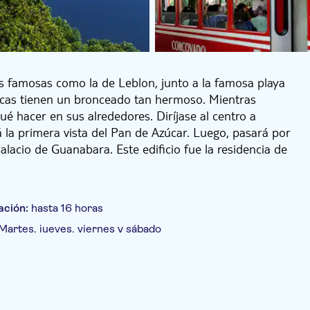
s famosas como la de Leblon, junto a la famosa playa
ocas tienen un bronceado tan hermoso. Mientras
é hacer en sus alrededores. Diríjase al centro a
 la primera vista del Pan de Azúcar. Luego, pasará por
alacio de Guanabara. Este edificio fue la residencia de
Áurea), que abolió formalmente la esclavitud en Brasil.
e un recorrido panorámico por el centro de Río,
etropolitana. Tendrá unos minutos para visitar la
ación:
hasta 16 horas
Martes, jueves, viernes y sábado
engo y sus parques, y escuchará todo sobre la
como la fundación de la ciudad a finales del siglo XVI,
dos etapas en teleférico. El primer teleférico le llevará
ta etapa, un segundo teleférico le llevará a la cima. A
ándar
Recogida en hotel
Almuerzo
a de Copacabana, Niterói y la fortaleza de Santa Cruz.