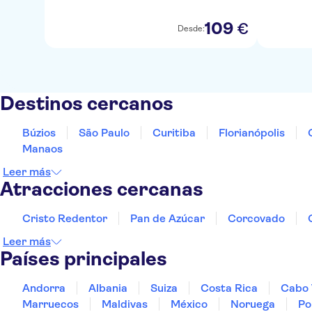
109
€
Desde:
Destinos cercanos
Búzios
São Paulo
Curitiba
Florianópolis
Manaos
Leer más
Atracciones cercanas
Cristo Redentor
Pan de Azúcar
Corcovado
Leer más
Países principales
Andorra
Albania
Suiza
Costa Rica
Cabo 
Marruecos
Maldivas
México
Noruega
Po