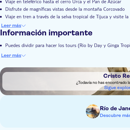
Viaje en teleférico hasta el cerro Urca y el Pan de Azúcar
Explore los cerros Urca y Pan de Azúcar durante unos 45 
De regreso, contemple el paisaje de Río de camino a un a
Disfrute de magníficas vistas desde la montaña Corcovado
dirigirá al Estadio Maracaná, donde dará una vuelta por 
Viaje en tren a través de la selva tropical de Tijuca y visite 
el esplendor del dos veces anfitrión de la final de la Cop
Disfruta de un gran espectáculo en vivo
Leer más
Velho, desde donde tomará un tren de 20 minutos que sub
Información importante
densa selva tropical de Tijuca hasta la imponente estatua
conocer todas las facetas y vistas del Corcovado y su mu
Puedes dividir para hacer los tours (Rio by Day y Ginga Trop
Después de tomar el tren de regreso, lo dejaremos en su 
Leer más
aproximadamente una hora antes de que comience la par
recogida en su hotel, conocerá cada región brasileña a tr
DSA1Cristo Redentor
espectáculo en vivo Ginga Tropical.
Cristo R
¿Todavía no has encontrado l
Sigue explo
Río de Jan
Descubre más