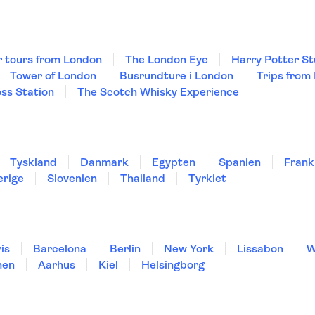
r tours from London
The London Eye
Harry Potter St
Tower of London
Busrundture i London
Trips from
oss Station
The Scotch Whisky Experience
Tyskland
Danmark
Egypten
Spanien
Frank
erige
Slovenien
Thailand
Tyrkiet
is
Barcelona
Berlin
New York
Lissabon
W
men
Aarhus
Kiel
Helsingborg