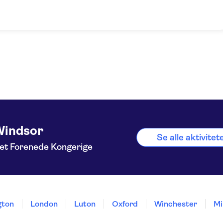
Windsor
Se alle aktivite
et Forenede Kongerige
gton
London
Luton
Oxford
Winchester
Mi