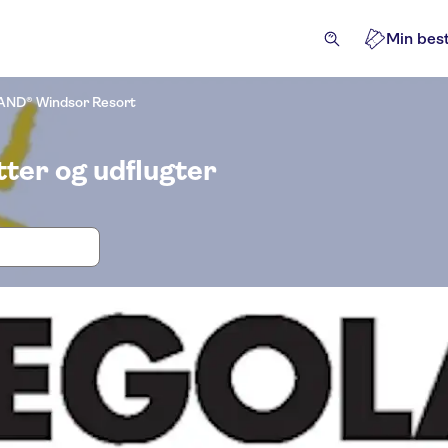
Min best
ND® Windsor Resort
ter og udflugter
gter og billetter til LEGOLAND® Wind
evelser for de lokale
Aktiviteter
Billetter og arrangem