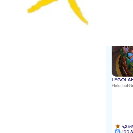
Øjeblikkelig bekræftelse
Aktiviteter
Billetter og arrangementer
1 Aktivitete
LEGOLAND
Fleksibel
·
Gr
4,25
/
+100 S