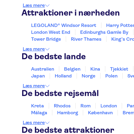
Læs mere
Attraktioner i nærheden
LEGOLAND® Windsor Resort
Harry Potte
London West End
Edinburghs Gamle By
Tower Bridge
River Thames
King's Cr
Læs mere
De bedste lande
Australien
Belgien
Kina
Tjekkiet
Japan
Holland
Norge
Polen
Sv
Læs mere
De bedste rejsemål
Kreta
Rhodos
Rom
London
Par
Málaga
Hamborg
København
Bre
Læs mere
De bedste attraktioner