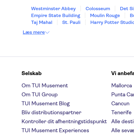
Westminster Abbey
Colosseum
Det Si
Empire State Building
Moulin Rouge
B
Taj Mahal
St. Pauli
Harry Potter Studi
Læs mere
Selskab
Vi anbef
Om TUI Musement
Mallorca
Om TUI Group
Punta Ca
TUI Musement Blog
Cancun
Bliv distributionspartner
Tenerife
Kontroller dit afhentningstidspunkt
Alle dest
TUI Musement Experiences
Alle sev