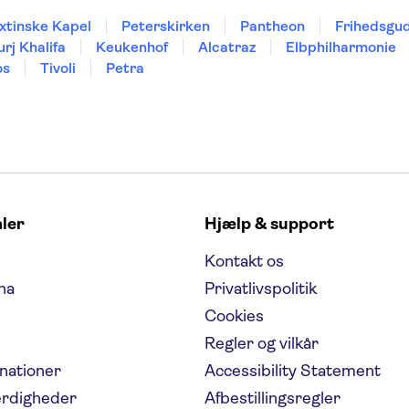
xtinske Kapel
Peterskirken
Pantheon
Frihedsgu
urj Khalifa
Keukenhof
Alcatraz
Elbphilharmonie
os
Tivoli
Petra
aler
Hjælp & support
Kontakt os
na
Privatlivspolitik
Cookies
Regler og vilkår
inationer
Accessibility Statement
ærdigheder
Afbestillingsregler