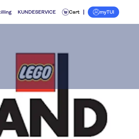
myTUI
illing
KUNDESERVICE
Cart
sor Resort
enter