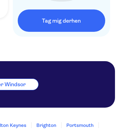
Tag mig derhen
ter Windsor
lton Keynes
Brighton
Portsmouth