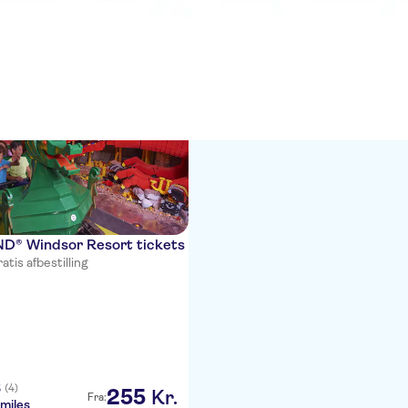
r
® Windsor Resort tickets
atis afbestilling
(4)
5
255
Kr.
Fra:
miles