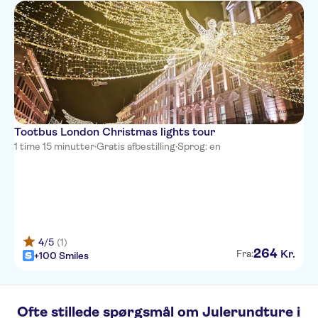
Tootbus London Christmas lights tour
1 time 15 minutter
·
Gratis afbestilling
·
Sprog: en
4
/5
(1)
264
Kr.
Fra:
+100 Smiles
Ofte stillede spørgsmål om Julerundture i