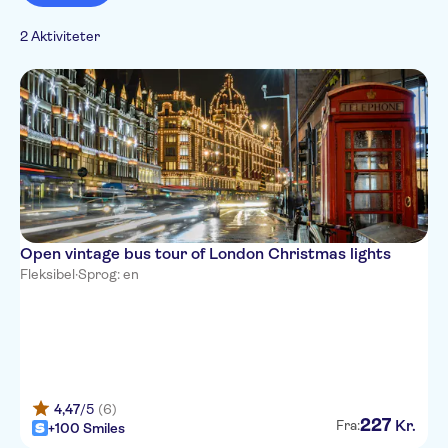
arrangementer
2 Aktiviteter
Open vintage bus tour of London Christmas lights
Fleksibel
·
Sprog: en
4,47
/5
(6)
227
Kr.
Fra:
+100 Smiles