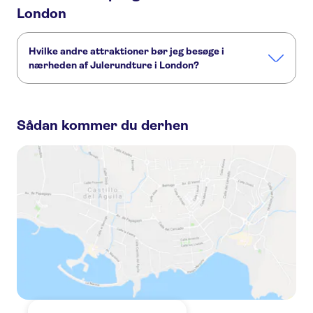
London
Hvilke andre attraktioner bør jeg besøge i
nærheden af Julerundture i London?
Her er nogle andre seværdigheder i Julerundture i London,
som du ikke må gå glip af:
Sådan kommer du derhen
Harry Potter tours from London
The London Eye
Harry Potter Studios
Madame Tussauds London
London West End
Tower of London