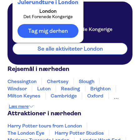
Julerundture i London
London
Det Forenede Kongerige
London
Det Forenede Kongerige
Tag mig derhen
Se alle aktiviteter London
Rejsemål i nærheden
Chessington
Chertsey
Slough
Windsor
Luton
Reading
Brighton
Milton Keynes
Cambridge
Oxford
Canterbury
Winchester
Northampton
Læs mere
Portsmouth
Attraktioner i nærheden
Harry Potter tours from London
The London Eye
Harry Potter Studios