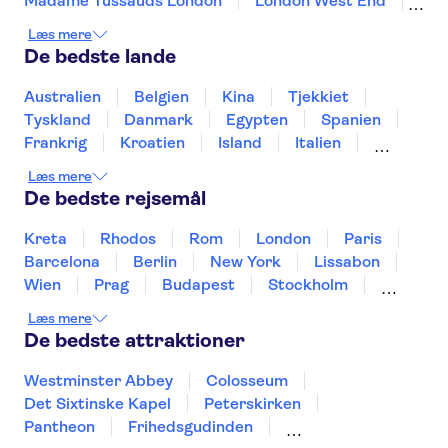
Madame Tussauds London
London West End
Tower of London
Edinburghs Gamle By
Læs mere
Busrundture i London
Trips from Edinburgh
De bedste lande
Shakespeare's Globe
Tower Bridge
River Thames
King's Cross Station
Australien
Belgien
Kina
Tjekkiet
The Scotch Whisky Experience
Tyskland
Danmark
Egypten
Spanien
St Paul's Cathedral
Frankrig
Kroatien
Island
Italien
Japan
Holland
Norge
Polen
Læs mere
Sverige
Slovenien
Thailand
Tyrkiet
De bedste rejsemål
Kreta
Rhodos
Rom
London
Paris
Barcelona
Berlin
New York
Lissabon
Wien
Prag
Budapest
Stockholm
København
Málaga
Hamborg
Bremen
Læs mere
Aarhus
Kiel
Helsingborg
De bedste attraktioner
Westminster Abbey
Colosseum
Det Sixtinske Kapel
Peterskirken
Pantheon
Frihedsgudinden