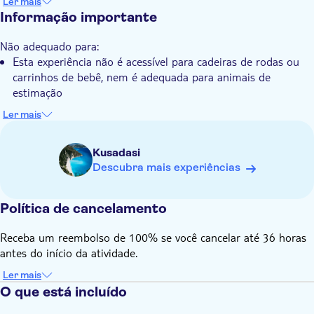
Ler mais
com curadoria, garantindo uma viagem segura e alegre
Informação importante
Pick up no hotel
Transporte incluído
Não adequado para:
Esta experiência não é acessível para cadeiras de rodas ou
carrinhos de bebê, nem é adequada para animais de
estimação
Saiba com antecedência:
Ler mais
Você selecionará seu local de retirada durante a reserva
Bilhetes de voo doméstico e todas as transferências estão
Kusadasi
incluídas
Descubra mais experiências
Suas passagens aéreas serão fornecidas a você por e-mail ou
WhatsApp
Política de cancelamento
Você será solicitado a adicionar os dados completos do seu
passaporte para reservar suas passagens aéreas domésticas
Receba um reembolso de 100% se você cancelar até 36 horas
incluídas.
antes do início da atividade.
É aconselhável usar vestidos e sapatos confortáveis e
sazonais
Ler mais
O que está incluído
Assentos infantis não estão disponíveis e, portanto, os bebês
não devem sentar-se no colo