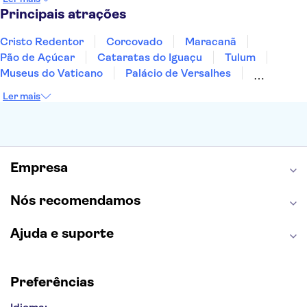
Fernando de Noronha
Curitiba
Recife
Fortaleza
Principais atrações
Cristo Redentor
Corcovado
Maracanã
Pão de Açúcar
Cataratas do Iguaçu
Tulum
Museus do Vaticano
Palácio de Versalhes
Torre Eiffel
Coliseu
Capela Sistina
Ler mais
Museu do Louvre
Sagrada Família
Estátua da Liberdade
Empire State Building
Grand Canyon
Burj Khalifa
Montmartre
Torre de Belém
Discovery Cove
Empresa
Nós recomendamos
Ajuda e suporte
Preferências