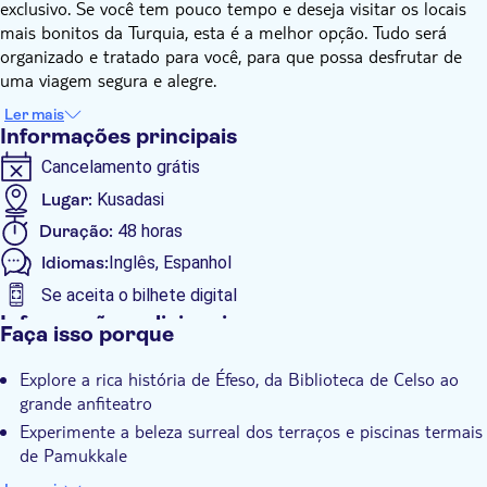
exclusivo. Se você tem pouco tempo e deseja visitar os locais
mais bonitos da Turquia, esta é a melhor opção. Tudo será
organizado e tratado para você, para que possa desfrutar de
uma viagem segura e alegre.
Você embarcará em uma viagem cativante pela história e pelas
Ler mais
maravilhas naturais enquanto explora a antiga cidade de Éfeso
Informações principais
e os deslumbrantes terraços de Pamukkale. Descubra as
Cancelamento grátis
fascinantes ruínas de Éfeso, incluindo a Biblioteca de Celso e o
grande anfiteatro, antes de mergulhar na beleza surreal dos
Lugar:
Kusadasi
terraços de travertino e piscinas termais de Pamukkale.
Duração:
48 horas
Descubra os segredos desses destinos notáveis em uma
Idiomas:
Inglês, Espanhol
aventura notável de 2 dias e explore como as culturas oriental
e ocidental se combinaram,
Se aceita o bilhete digital
Informações adicionais
Faça isso porque
Confirmação instantânea
Explore a rica história de Éfeso, da Biblioteca de Celso ao
Tour guiado
grande anfiteatro
Local touch
Experimente a beleza surreal dos terraços e piscinas termais
Tour privado
de Pamukkale
Desfrute de uma excursão de 2 dias sem complicações e
Voucher eletrônico