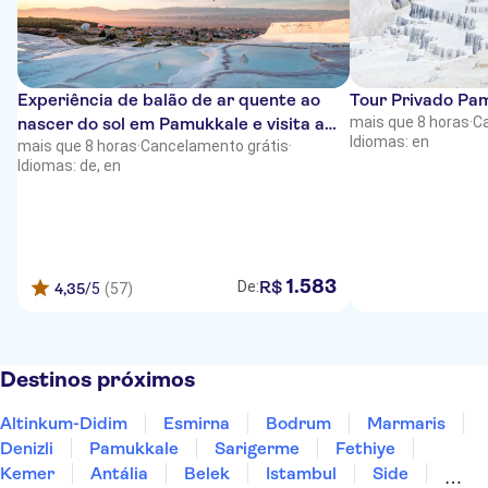
Experiência de balão de ar quente ao
Tour Privado Pam
nascer do sol em Pamukkale e visita a
mais que 8 horas
·
C
Idiomas: en
Hierápolis
mais que 8 horas
·
Cancelamento grátis
·
Idiomas: de, en
1
.
583
R$
De:
4,35
/5
(57)
Destinos próximos
Altinkum-Didim
Esmirna
Bodrum
Marmaris
Denizli
Pamukkale
Sarigerme
Fethiye
Kemer
Antália
Belek
Istambul
Side