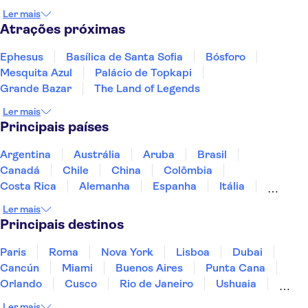
Alanya
Konya
Ler mais
Atrações próximas
Ephesus
Basílica de Santa Sofia
Bósforo
Mesquita Azul
Palácio de Topkapi
Grande Bazar
The Land of Legends
Ler mais
Principais países
Argentina
Austrália
Aruba
Brasil
Canadá
Chile
China
Colômbia
Costa Rica
Alemanha
Espanha
Itália
Jamaica
Japão
Marrocos
México
Ler mais
Panamá
Peru
Portugal
Uruguai
Principais destinos
Paris
Roma
Nova York
Lisboa
Dubai
Cancún
Miami
Buenos Aires
Punta Cana
Orlando
Cusco
Rio de Janeiro
Ushuaia
Foz do Iguaçu
Mendoza
Salvador
Ler mais