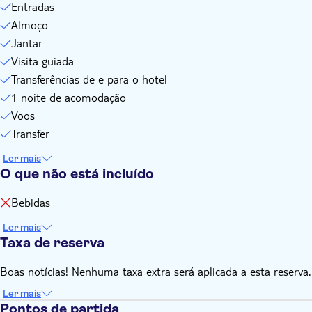
Entradas
Lembre-se de trazer:
Almoço
Você usará companhias aéreas para transporte; portanto,
Jantar
certifique-se de levar seus passaportes durante esta viagem
Visita guiada
Além disso, é recomendável que você leve consigo alguma
moeda local para suas pequenas necessidades, como
Transferências de e para o hotel
bebidas, etc. em Lira Turca.
1 noite de acomodação
Voos
Transfer
Ler mais
O que não está incluído
Bebidas
Ler mais
Taxa de reserva
Boas notícias! Nenhuma taxa extra será aplicada a esta reserva.
Ler mais
Pontos de partida