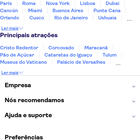
Paris
Roma
Nova York
Lisboa
Dubai
Exelsior Junior
Cancún
Miami
Buenos Aires
Punta Cana
Verde Hotel
Orlando
Cusco
Rio de Janeiro
Ushuaia
Foz do Iguaçu
Mendoza
Salvador
Verde Beach Hotel
Ler mais
Fernando de Noronha
Curitiba
Recife
Fortaleza
Principais atrações
Orka Village Hisarönü
Cristo Redentor
Corcovado
Maracanã
Greenpark
Pão de Açúcar
Cataratas do Iguaçu
Tulum
Museus do Vaticano
Palácio de Versalhes
Mutlu Hotel Fethiye
Torre Eiffel
Coliseu
Capela Sistina
Ler mais
Marti La Perla
Museu do Louvre
Sagrada Família
Estátua da Liberdade
Empire State Building
Empresa
LAGOON HOTEL
Grand Canyon
Burj Khalifa
Montmartre
Torre de Belém
Discovery Cove
Green Nature Resort & Spa
Nós recomendamos
Hawaii
Ajuda e suporte
ROBINSON Sarigerme
TUI BLUE Tropical
Preferências