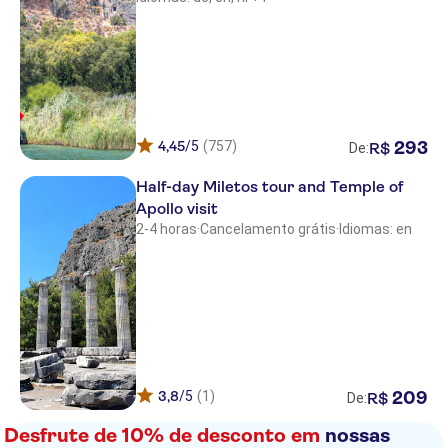
Prive Hotel Bodrum
THE EDITION BODRUM
Bitez Garden Life
Manzara Boutique Hotel
4,45
/5
(757)
293
R$
De:
CHARM BEACH HOTEL
Half-day Miletos tour and Temple of
Apollo visit
Sianji Well Being Resort
2-4 horas
·
Cancelamento grátis
·
Idiomas: en
Bagevleri
Suum Bodrum Hotel & Beach
Divan Bodrum
Riva Bodrum Hotel
3,8
/5
(1)
209
R$
De:
Golden Beach
Desfrute de 10% de desconto em
nossas
Diamond of Bodrum