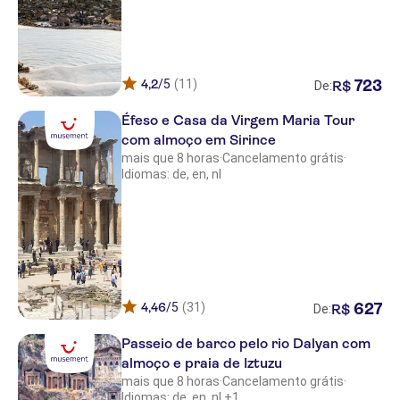
MARIL RESORT HOTEL
Dolunay Apartments
Jasmin Beach Hotel
4,2
/5
(11)
723
R$
De:
CAPE BODRUM LUXURY HOTEL &
BEACH
Éfeso e Casa da Virgem Maria Tour
com almoço em Sirince
TOLOMAN BITEZ PARK
mais que 8 horas
·
Cancelamento grátis
·
Idiomas: de, en, nl
The Plaza Bodrum
Sunpoint Suites
My Ella Boutique Hotel
Hyde Bodrum (Adults Only +16)
4,46
/5
(31)
627
R$
De:
Celeste Bella Luxury Hotel & Spa
Passeio de barco pelo rio Dalyan com
Baia Bodrum
almoço e praia de Iztuzu
mais que 8 horas
·
Cancelamento grátis
·
Vogue Hotel Supreme Bodrum
Idiomas: de, en, nl +1