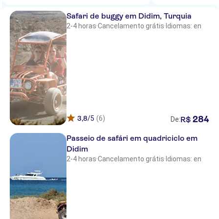
Risa Hotel
Safari de buggy em Didim, Turquia
2-4 horas
·
Cancelamento grátis
·
Idiomas: en
LABRANDA TMT BODRUM
RESORT
Salinas Beach
Latanya Park Resort
Trendlife Hotels Torba
Nagi Beach Hotel
3,8
/5
(6)
284
R$
De:
FLAMM BODRUM
Passeio de safári em quadriciclo em
Holiday Inn Resort Bodrum
Didim
2-4 horas
·
Cancelamento grátis
·
Idiomas: en
Zeytinada
Solana by Yelken
Muskebi Apart