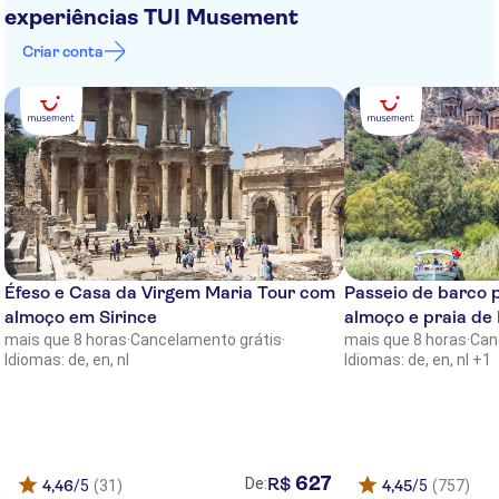
experiências TUI Musement
Bodrum Holiday Resort and Spa
Criar conta
VOYAGE TORBA
RISA HOTEL BITEZ
Kefaluka Resort
Royal Asarlik Beach Hotel
Club Shark
Istankoy Hotel Bodrum
Éfeso e Casa da Virgem Maria Tour com
Passeio de barco 
almoço em Sirince
almoço e praia de 
Bodrum Park Resort
mais que 8 horas
·
Cancelamento grátis
·
mais que 8 horas
·
Can
Idiomas: de, en, nl
Idiomas: de, en, nl +1
Rammos Managed by Dedeman
Kriss Hotel
SENTIDO BELAZURE-
AKYARLAR,BODRUM
627
R$
De:
4,46
/5
(31)
4,45
/5
(757)