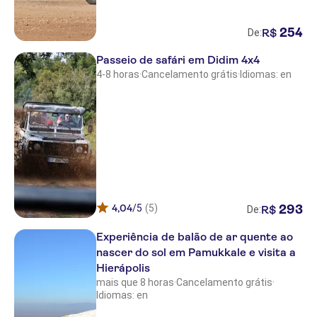
METT Hotel & Beach Resort
Bodrum
254
R$
De:
RADISSON COLLECTION HOTELS
Passeio de safári em Didim 4x4
My Ella Bodrum Resort & Spa
4-8 horas
·
Cancelamento grátis
·
Idiomas: en
Bodrum Beach Resort
Hapimag Sea Garden Resort
Natur Garden Hotel
Kempinski Barbaros Bay Bodrum
SEA SIDE BEACH CLUB
4,04
/5
(5)
293
R$
De:
LA BLANCHE ISLAND
Experiência de balão de ar quente ao
nascer do sol em Pamukkale e visita a
Dragut Point South Hotel
Hierápolis
mais que 8 horas
·
Cancelamento grátis
·
Phoenix Sun Hotel
Idiomas: en
Bitez Kassandra