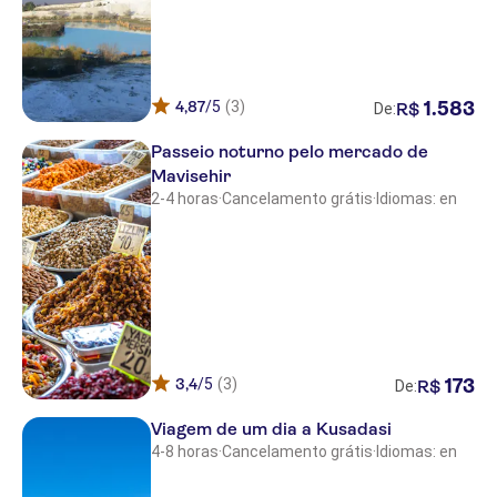
Summer Garden Suites & Beach
Hotel
SMART STAY BEACH
4,87
/5
(3)
1
.
583
R$
De:
Bodrum Tui Magic Life Hotel
Passeio noturno pelo mercado de
Mavisehir
Bendis Beach
2-4 horas
·
Cancelamento grátis
·
Idiomas: en
Dragut Point Norht Hotel
MANDARIN ORIENTAL HOTEL
TuntasSuites Altinkum
Zera Bodrum
3,4
/5
(3)
173
R$
Xanadu Island
De:
Viagem de um dia a Kusadasi
LUJO HOTEL
4-8 horas
·
Cancelamento grátis
·
Idiomas: en
Club Blue Dreams