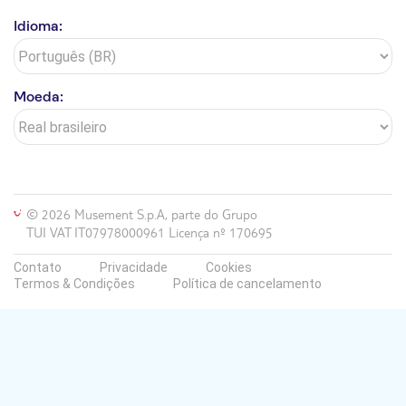
Karbel Beach
Idioma:
Marmaris Sun Apart
Malhun
Moeda:
Grand Cettia
Green Nature Diamond Hotel
TUI BLUE Grand Azur
© 2026 Musement S.p.A, parte do Grupo
Emre Beach & Emre Annexe
TUI VAT IT07978000961 Licença nº 170695
Marmaris Park
Contato
Privacidade
Cookies
Termos & Condições
Política de cancelamento
Magic Tulip Beach Hotel
Greenland
Pasa Beach Hotel
Dalyan Resort