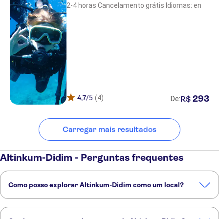
DOUBLETREE BY HILTON ISIL CLUB
2-4 horas
·
Cancelamento grátis
·
Idiomas: en
RESORT
TITANIC DELUXE BODRUM
Azure by Yelken Hotel
Azka Hotel
MAXX Royal Bodrum
4,7
/5
(4)
293
R$
De:
Duja Bodrum
Samara
Carregar mais resultados
Mandarin Resort Bodrum
Altinkum-Didim - Perguntas frequentes
Arin Resort
La Blanche Resort & Spa
Como posso explorar Altinkum-Didim como um local?
Toloman Hotel
Estas experiências TUI Musement estão repletas de informações
SMART HOLIDAY HOTEL
dos nossos guias locais especializados: