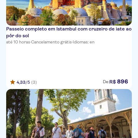
Passeio completo em Istambul com cruzeiro de iate ao
pôr do sol
até 10 horas
·
Cancelamento grátis
·
Idiomas: en
896
R$
De:
4,33
/5
(3)