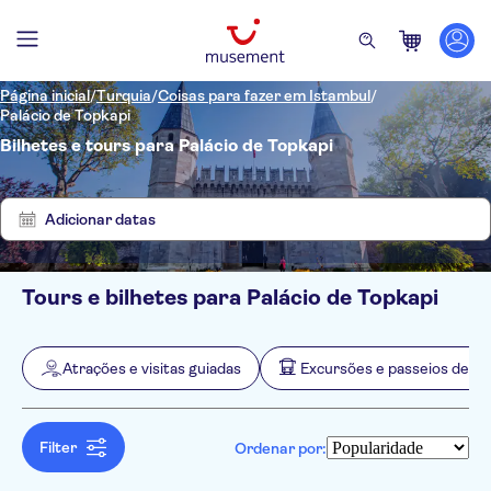
Página inicial
/
Turquia
/
Coisas para fazer em Istambul
/
Palácio de Topkapi
Bilhetes e tours para Palácio de Topkapi
Mostrar
Eliminar
7
filtros
resultados
Adicionar datas
Tours e bilhetes para Palácio de Topkapi
Filtros
Preço (por adulto)
Hotel pickup
Opções de ingressos
Atrações e visitas guiadas
Excursões e passeios de um
Cancelamento gratuito
Categorias
Mín.
R$
Máx.
R$
Confirmação instantânea
Atrações e visitas guiadas
NO-PICKUP
Idomas
Taxas de entrada incluídas
Monumentos
Inglês
Filter
Ordenar por:
Excursões e passeios de um dia
Voucher eletrônico
Passes turísticos
Tour guiado
Cultura e história
Atividades