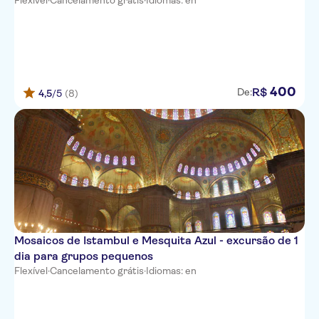
Flexível
·
Cancelamento grátis
·
Idiomas: en
400
R$
De:
4,5
/5
(8)
Mosaicos de Istambul e Mesquita Azul - excursão de 1
dia para grupos pequenos
Flexível
·
Cancelamento grátis
·
Idiomas: en