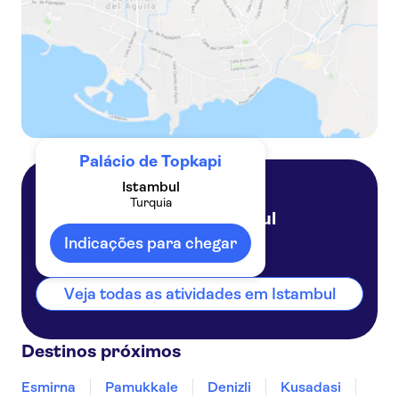
Palácio de Topkapi
Istambul
Turquia
Istambul
Turquia
Indicações para chegar
Veja todas as atividades em Istambul
Destinos próximos
Esmirna
Pamukkale
Denizli
Kusadasi