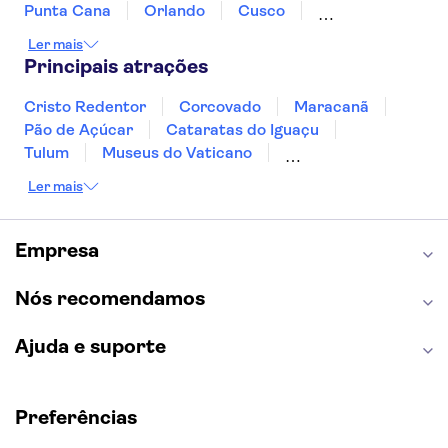
Punta Cana
Orlando
Cusco
Rio de Janeiro
Ushuaia
Foz do Iguaçu
Ler mais
Mendoza
Salvador
Fernando de Noronha
Principais atrações
Curitiba
Recife
Fortaleza
Cristo Redentor
Corcovado
Maracanã
Pão de Açúcar
Cataratas do Iguaçu
Tulum
Museus do Vaticano
Palácio de Versalhes
Torre Eiffel
Coliseu
Ler mais
Capela Sistina
Museu do Louvre
Sagrada Família
Estátua da Liberdade
Empire State Building
Grand Canyon
Empresa
Burj Khalifa
Montmartre
Torre de Belém
Discovery Cove
Nós recomendamos
Ajuda e suporte
Preferências