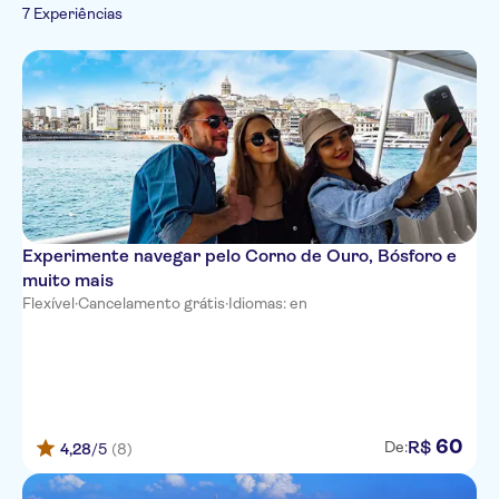
Pule a fila
Visitas a
7 Experiências
Turismo e tradições
Atividades urbanas
Acesso rápido
monumentos
Folclore
Cruzeiros
Barcos
Refeição incluída
Imperdíveis
Cidade
Grupo pequeno
Tour com audio guia
Experimente navegar pelo Corno de Ouro, Bósforo e
muito mais
Flexível
·
Cancelamento grátis
·
Idiomas: en
60
R$
De:
4,28
/5
(8)