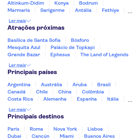
Altinkum-Didim
Konya
Bodrum
Marmaris
Sarigerme
Antália
Fethiye
Belek
Kemer
Side
Ler mais
Atrações próximas
Basílica de Santa Sofia
Bósforo
Mesquita Azul
Palácio de Topkapi
Grande Bazar
Ephesus
The Land of Legends
Ler mais
Principais países
Argentina
Austrália
Aruba
Brasil
Canadá
Chile
China
Colômbia
Costa Rica
Alemanha
Espanha
Itália
Jamaica
Japão
Marrocos
México
Ler mais
Panamá
Peru
Portugal
Uruguai
Principais destinos
Paris
Roma
Nova York
Lisboa
Dubai
Cancún
Miami
Buenos Aires