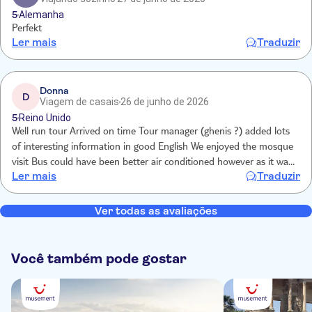
5
Alemanha
Perfekt
Ler mais
Traduzir
Donna
D
Viagem de casais
26 de junho de 2026
5
Reino Unido
Well run tour Arrived on time Tour manager (ghenis ?) added lots
of interesting information in good English We enjoyed the mosque
visit Bus could have been better air conditioned however as it was
Ler mais
Traduzir
very hot
Ver todas as avaliações
Você também pode gostar