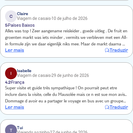
Claire
C
Viagem de casais
10 de julho de 2026
5
Países Baixos
Alles was top ! Zeer aangename reisleider , goede uitleg . De fruit en
groenten markt was iets minder , vermits we verbleven met een All-
in formule zijn we daar eigenlijk niks mee. Maar de markt daarna (
Ler mais
Traduzir
kleding etc …) was mooi . Het haventje waar we gegeten hadden
was TOP !! Lekker gegeten 👌. Dus kortom heel mooi
Isabelle
I
Viagem de casais
29 de junho de 2026
4.2
França
Super visite et guide très sympathique ! On pourrait peut etre
inclure dans la visite, celle du Mausolée mais ce n est sue mon avis..
Dommage d avoir eu a partager le voyage en bus avec un groupe
Ler mais
Traduzir
polonais..je pense que mes explications sont mieux comprises qd il
n y'a qu une seule langue! Nour, notre guide etait extrêmement
gentille. Ca reste une très belle experience
Tui
T
Viajando sozinho
27 de junho de 2026