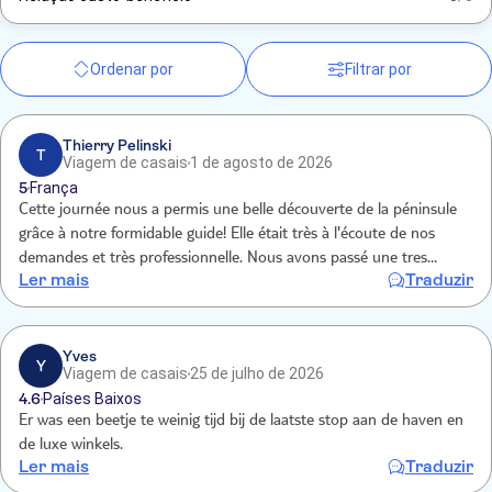
Ordenar por
Filtrar por
Thierry Pelinski
T
Viagem de casais
1 de agosto de 2026
5
França
Cette journée nous a permis une belle découverte de la péninsule
grâce à notre formidable guide! Elle était très à l'écoute de nos
demandes et très professionnelle. Nous avons passé une tres
Ler mais
Traduzir
agréable journée et le déjeuner dans un petit restaurant au bord de
l'eau etait un plus!
Yves
Y
Viagem de casais
25 de julho de 2026
4.6
Países Baixos
Er was een beetje te weinig tijd bij de laatste stop aan de haven en
de luxe winkels.
Ler mais
Traduzir