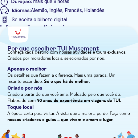
Duração:
mais que 8 horas
pela península de Bodrum oferece um vislumbre autêntico da
Idiomas:
Alemão, Inglês, Francês, Holandês
vida turca, de bazares movimentados a tranquilas cidades
Se aceita o bilhete digital
litorâneas.
Informações adicionais
Tour guiado
Confirmação instantânea
Por que escolher TUI Musement
Conheça cada destino com nossas atividades e tours exclusivos.
Voucher eletrônico
Criados por moradores locais, selecionados por nós.
Pick up no hotel
Apenas o melhor
Os detalhes que fazem a diferença. Mais uma parada. Um
recanto escondido.
Só o que há de melhor.
Criado por nós
Criado a partir do que você ama. Moldado pelo que você diz.
Elaborado com
50 anos de experiência em viagens da TUI.
Toque local
A época certa para visitar. A vista que a maioria perde. Faça como
nossos criadores e guias – que vivem e amam o lugar.