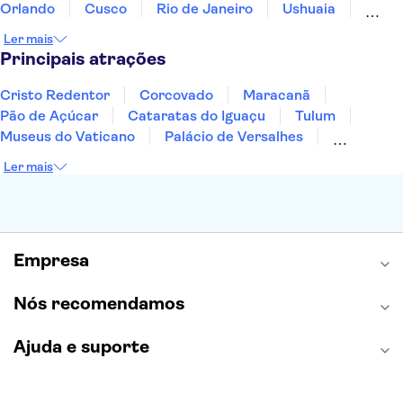
Orlando
Cusco
Rio de Janeiro
Ushuaia
Foz do Iguaçu
Mendoza
Salvador
Ler mais
Fernando de Noronha
Curitiba
Recife
Fortaleza
Principais atrações
Cristo Redentor
Corcovado
Maracanã
Pão de Açúcar
Cataratas do Iguaçu
Tulum
Museus do Vaticano
Palácio de Versalhes
Torre Eiffel
Coliseu
Capela Sistina
Ler mais
Museu do Louvre
Sagrada Família
Estátua da Liberdade
Empire State Building
Grand Canyon
Burj Khalifa
Montmartre
Torre de Belém
Discovery Cove
Empresa
Nós recomendamos
Ajuda e suporte