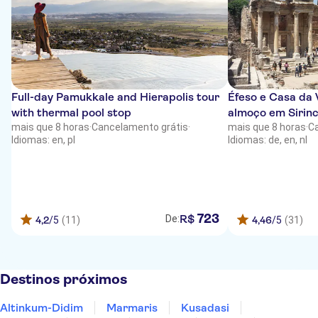
Full-day Pamukkale and Hierapolis tour
Éfeso e Casa da
with thermal pool stop
almoço em Sirin
mais que 8 horas
·
Cancelamento grátis
·
mais que 8 horas
·
C
Idiomas: en, pl
Idiomas: de, en, nl
723
R$
De:
4,2
/5
(11)
4,46
/5
(31)
Destinos próximos
Altinkum-Didim
Marmaris
Kusadasi