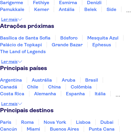
Sarigerme
Fethiye
Esmirna
Denizli
Pamukkale
Kemer
Antália
Belek
Side
Alanya
Konya
Istambul
Ler mais
Atrações próximas
Basílica de Santa Sofia
Bósforo
Mesquita Azul
Palácio de Topkapi
Grande Bazar
Ephesus
The Land of Legends
Ler mais
Principais países
Argentina
Austrália
Aruba
Brasil
Canadá
Chile
China
Colômbia
Costa Rica
Alemanha
Espanha
Itália
Jamaica
Japão
Marrocos
México
Ler mais
Panamá
Peru
Portugal
Uruguai
Principais destinos
Paris
Roma
Nova York
Lisboa
Dubai
Cancún
Miami
Buenos Aires
Punta Cana