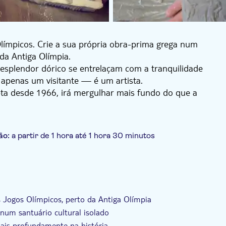
límpicos. Crie a sua própria obra-prima grega num
 da Antiga Olímpia.
 esplendor dórico se entrelaçam com a tranquilidade
é apenas um visitante — é um artista.
pta desde 1966, irá mergulhar mais fundo do que a
nte cultural internacional, onde as «proporções áureas»
rtesanal.
ão:
a partir de 1 hora até 1 hora 30 minutos
 itinerário
Local touch
Tour privado
ueno
Grupo privado
s Jogos Olímpicos, perto da Antiga Olímpia
 num santuário cultural isolado
mais profundamente na história