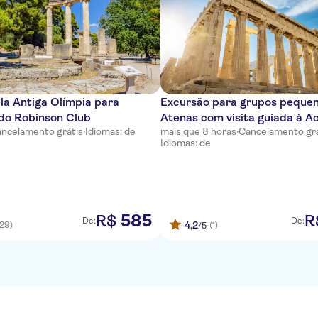
la Antiga Olímpia para
Excursão para grupos peque
do Robinson Club
Atenas com visita guiada à A
ncelamento grátis
·
Idiomas: de
mais que 8 horas
·
Cancelamento grá
Idiomas: de
585
R$
R
De:
De:
4,2
(29)
(1)
/5