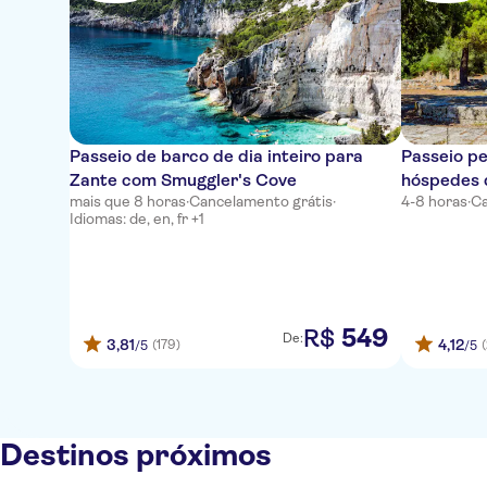
Passeio de barco de dia inteiro para
Passeio pe
Zante com Smuggler's Cove
hóspedes 
mais que 8 horas
·
Cancelamento grátis
·
4-8 horas
·
Ca
Idiomas: de, en, fr +1
549
R$
De:
3,81
4,12
(179)
/5
/5
Destinos próximos