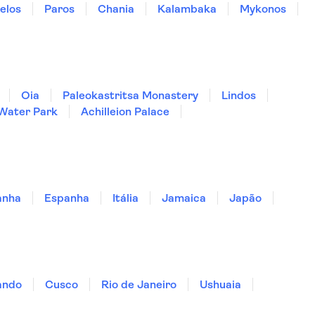
elos
Paros
Chania
Kalambaka
Mykonos
Oia
Paleokastritsa Monastery
Lindos
 Water Park
Achilleion Palace
anha
Espanha
Itália
Jamaica
Japão
ando
Cusco
Rio de Janeiro
Ushuaia