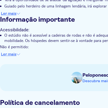
Guiado pelo herdeiro de uma linhagem lendária, irá explorar 
Isto é mais do que apenas um workshop, é uma oportunidade
Ler mais
Informação importante
Acessibilidade:
O estúdio não é acessível a cadeiras de rodas e não é adequ
mobilidade. Os hóspedes devem sentir-se à vontade para pe
Não é permitido:
Recomendado para maiores de 7 anos, devido à concentraçã
Ler mais
Não é permitido correr nem ter comportamentos perturbado
A saber antecipadamente:
É necessário ter conhecimentos básicos de inglês. É
Pelopones
O
operador local disponibiliza uma ferramenta de IA que tra
Descubra mais
smartphone na sua língua materna (com uma pausa natural d
smartphone totalmente carregado (e auscultadores, se prefer
Lembre-se de trazer:
Roupa e calçado confortáveis
Política de cancelamento