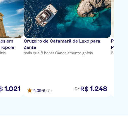
nos em
Cruzeiro de Catamarã de Luxo para
Passeio
crópole
Zante
Patras
tis
·
mais que 8 horas
·
Cancelamento grátis
2-4 horas
1
.
021
1
.
248
$
R$
De:
4,39
3,9
(51)
/5