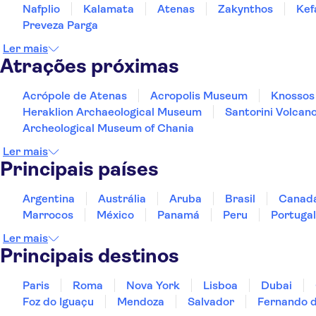
Nafplio
Kalamata
Atenas
Zakynthos
Kef
Preveza Parga
Ler mais
Atrações próximas
Acrópole de Atenas
Acropolis Museum
Knossos
Heraklion Archaeological Museum
Santorini Volcan
Archeological Museum of Chania
Ler mais
Principais países
Argentina
Austrália
Aruba
Brasil
Canad
Marrocos
México
Panamá
Peru
Portugal
Ler mais
Principais destinos
Paris
Roma
Nova York
Lisboa
Dubai
Foz do Iguaçu
Mendoza
Salvador
Fernando 