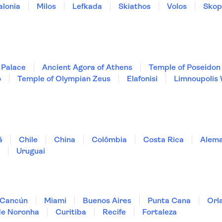
alonia
Milos
Lefkada
Skiathos
Volos
Skop
 Palace
Ancient Agora of Athens
Temple of Poseidon
o
Temple of Olympian Zeus
Elafonisi
Limnoupolis
á
Chile
China
Colômbia
Costa Rica
Alem
Uruguai
Cancún
Miami
Buenos Aires
Punta Cana
Orl
de Noronha
Curitiba
Recife
Fortaleza