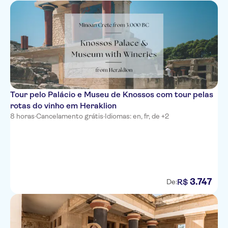
Pepper Sea Club
Aloe Boutique Anissaras
Minos Ambassador
Xidas Garden
Pela Maria
Tour pelo Palácio e Museu de Knossos com tour pelas
rotas do vinho em Heraklion
Horizon Beach Hotel Stalis
8 horas
·
Cancelamento grátis
·
Idiomas: en, fr, de +2
Sunrise Hotels Adelianos
Amnissos Residence Adelianos
Galaxy Villas
3
.
747
R$
De:
Dias Kavros Hotel Georgioupoli
Mediterraneo
NIKO Seaside ResortMGallery