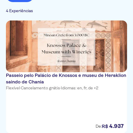
monumentos
Taxas de entrada incluídas
Museus
Atlantis Beach Rethymno
Holandês
Museus e galerias
Tour guiado
Passes turísticos
4 Experiências
de arte
Russo
Pule a fila
La Playa Mallia
Espanhol
Italiano
Pilot Beach Resort
Nana Golden Beach
Elmi Suites
Dimitrios Village Beach
Ionia Suites
Passeio pelo Palácio de Knossos e museu de Heraklion
saindo de Chania
Volta Suites and Villas Gouves
Flexível
·
Cancelamento grátis
·
Idiomas: en, fr, de +2
Talea Beach
Castello Boutique Resort & Spa
Stella village beachroad
4
.
937
R$
De:
Bali Star