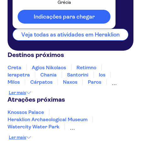
Grécia
Heraklion
SENSATORI Atlantica Caldera
Palace Analipsi
Grécia
Indicações para chegar
Maravel Club Marmara
Veja todas as atividades em Heraklion
Aquis Zorbas Village
Brascos
Destinos próximos
Porto Greco
Creta
Agios Nikolaos
Retimno
Phāea Cretan Malia Park
Ierapetra
Chania
Santorini
Ios
Milos
Cárpatos
Naxos
Paros
Julia apartments
Mykonos
Kos
Rodes
Ler mais
Missiria
Atrações próximas
Royal Blue Resort & Spa TUI
Knossos Palace
SENSIMAR
Heraklion Archaeological Museum
Bella Beach
Watercity Water Park
Acqua Plus Water Park
Ler mais
Maritimo Beach Hotel