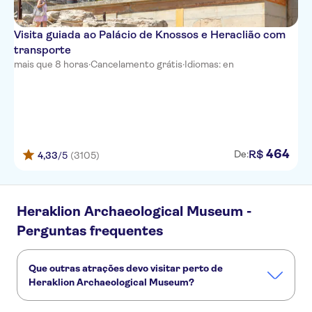
Filia
Visita guiada ao Palácio de Knossos e Heraclião com
Poseidon Hotel Ammoudara
transporte
mais que 8 horas
·
Cancelamento grátis
·
Idiomas: en
CASA BLU
Melrose Hotel
Astali Hotel
464
Lameriana Secret Village
R$
De:
4,33
/5
(3105)
Antica Dimora Suites
Kriti Beach Rethymno
Heraklion Archaeological Museum -
Perguntas frequentes
Malia Holidays
Golden Bay Gournes
Que outras atrações devo visitar perto de
Heraklion Archaeological Museum?
Balsamico Traditional Suites
Confira alguns outros pontos turísticos de Heraklion