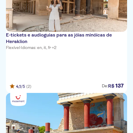
Agios Nikolaos
Aquila Rithymna Beach best
FAMILY
Serelia Village
E-tickets e audioguias para as jóias minóicas de
Archipelagos Rethymno
Heraklion
Flexível
·
Idiomas: en, it, fr +2
Kirki Village
Elounda Beach
Porto Plazza
137
Nancy Hersonisso
R$
De:
4,1
/5
(2)
Evelin Apartments
CHC IMPERIAL PALACE
Matheo Villas & Suites Mallia
Village Panorama