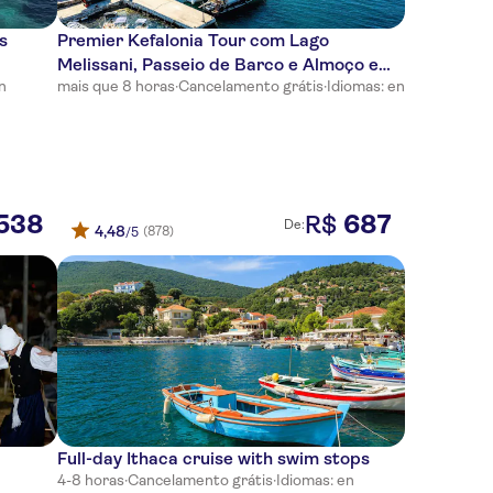
s
Premier Kefalonia Tour com Lago
Melissani, Passeio de Barco e Almoço em
n
mais que 8 horas
·
Cancelamento grátis
·
Idiomas: en
Taverna
538
687
R$
De:
4,48
(878)
/5
Full-day Ithaca cruise with swim stops
4-8 horas
·
Cancelamento grátis
·
Idiomas: en