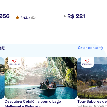
956
221
R$
De:
4,43
(12)
/5
nt
Criar conta
Descubra Cefalônia com o Lago
Tour Sabores de
2-4 horas
·
Cancelam
Melissani e Fiskardo