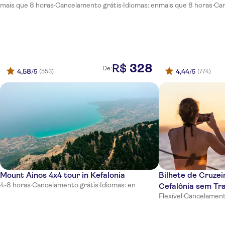
Aeolos
mais que 8 horas
·
Cancelamento grátis
·
Idiomas: en
mais que 8 horas
·
Can
Pelagos Bay
Ocean View
Aristomenis Studios
328
R$
De:
4,58
4,44
(553)
(774)
/5
/5
Livadaki
Astra Village
Ai Helis Hotel
Lagoon View Hotel
Villa Mare
Mount Ainos 4x4 tour in Kefalonia
Bilhete de Cruzei
Barbara Studios
4-8 horas
·
Cancelamento grátis
·
Idiomas: en
Cefalônia sem Tr
Panorama Lassi
Flexível
·
Cancelament
Baha Ammes