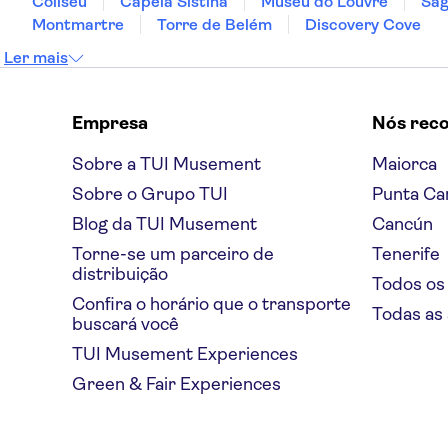
Coliseu
Capela Sistina
Museu do Louvre
Sag
Antonia
Montmartre
Torre de Belém
Discovery Cove
Thalassa
Ler mais
Palatino
Sea Breeze Village
Empresa
Nós rec
Limanaki
Sobre a TUI Musement
Maiorca
Sobre o Grupo TUI
Ionis Hotel
Punta Ca
Blog da TUI Musement
Cancún
Celestial Suites
Torne-se um parceiro de
Tenerife
Pelagos Apartments
distribuição
Todos os
Confira o horário que o transporte
Oceanis Hotel
Todas as
buscará você
Galini
TUI Musement Experiences
Green & Fair Experiences
Kekatos Studios Lassi
Apostolata outside the main gate