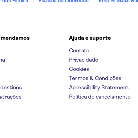
rada Família
Estátua da Liberdade
Empire State Bui
omendamos
Ajuda e suporte
Contato
na
Privacidade
Cookies
Termos & Condições
 destinos
Accessibility Statement
 atrações
Política de cancelamento