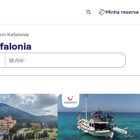
Minha reserva
em Kefalonia
falonia
Até: