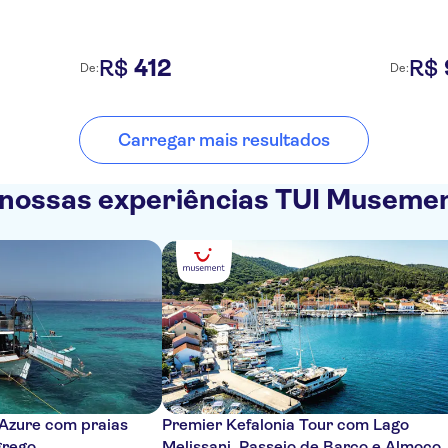
412
R$
R$
De:
De:
Carregar mais resultados
nossas experiências TUI Museme
 Azure com praias
Premier Kefalonia Tour com Lago
grego
Melissani, Passeio de Barco e Almoço