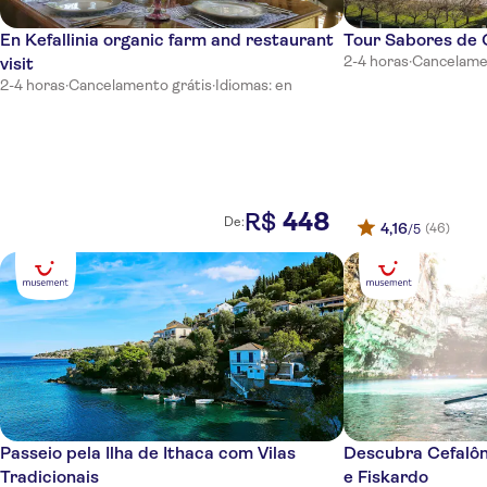
Makis Hotel Skala
En Kefallinia organic farm and restaurant
Tour Sabores de 
Marietta Studios & Rooms
2-4 horas
·
Cancelame
visit
Makis Studios Skala
2-4 horas
·
Cancelamento grátis
·
Idiomas: en
Tesoro Blu TUI SENSIMAR
Eleana Studios
Aligis Studios
448
R$
De:
4,16
(46)
/5
Tara Beach
Mouikis
Stefanos Studios
Regina dell Acqua Resort
Porto Skala Hotel and Village
Passeio pela Ilha de Ithaca com Vilas
Descubra Cefalôn
Paspalis
Tradicionais
e Fiskardo