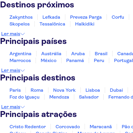
Destinos próximos
Avithos Resort
Zakynthos
Lefkada
Preveza Parga
Corfu
Alkioni Hotel Katelios
Skopelos
Tessalônica
Halkidiki
Karavados Beach
Ler mais
Principais países
Angelika
Argentina
Austrália
Aruba
Brasil
Canad
Sotiris Apartments
Marrocos
México
Panamá
Peru
Portugal
Saulas
Ler mais
Principais destinos
Makris Yialos
Nikos
Paris
Roma
Nova York
Lisboa
Dubai
Foz do Iguaçu
Mendoza
Salvador
Fernando 
White Rocks
Ler mais
Aghios Gerasimos
Principais atrações
Sarantos Pool Suites
Cristo Redentor
Corcovado
Maracanã
Pão 