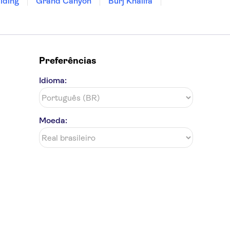
lding
Grand Canyon
Burj Khalifa
Preferências
Idioma:
Moeda: