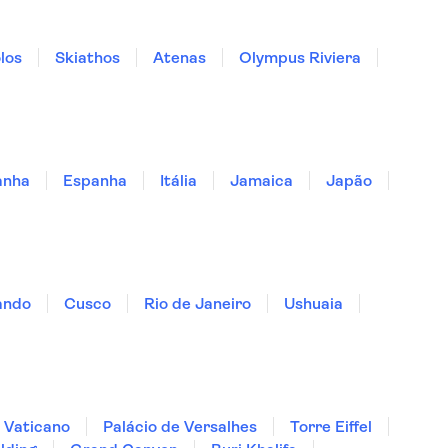
los
Skiathos
Atenas
Olympus Riviera
anha
Espanha
Itália
Jamaica
Japão
ando
Cusco
Rio de Janeiro
Ushuaia
 Vaticano
Palácio de Versalhes
Torre Eiffel