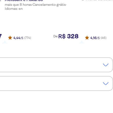
mais que 8 horas
·
Cancelamento grátis
·
Idiomas: en
7
328
R$
De:
4,44
4,16
(774)
(46)
/5
/5
a Tour com Lago Melissani, Passeio de Barco e Almoço em Taverna