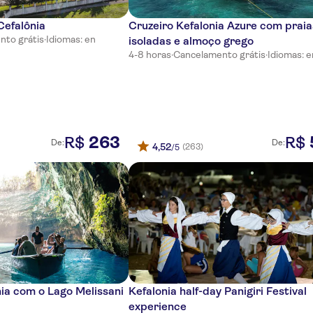
Cefalônia
Cruzeiro Kefalonia Azure com praia
nto grátis
·
Idiomas: en
isoladas e almoço grego
4-8 horas
·
Cancelamento grátis
·
Idiomas: e
263
R$
R$
De:
De:
4,52
(263)
/5
ia com o Lago Melissani
Kefalonia half-day Panigiri Festival
experience