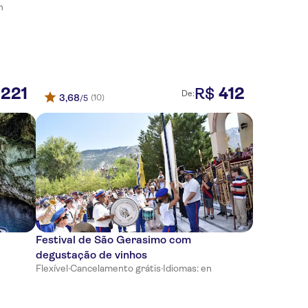
n
221
412
R$
De:
3,68
(10)
/5
Festival de São Gerasimo com
degustação de vinhos
Flexível
·
Cancelamento grátis
·
Idiomas: en