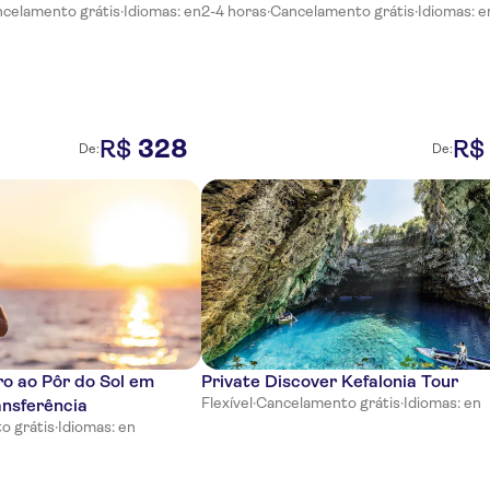
celamento grátis
·
Idiomas: en
2-4 horas
·
Cancelamento grátis
·
Idiomas: e
328
R$
R$
De:
De:
ro ao Pôr do Sol em
Private Discover Kefalonia Tour
Flexível
·
Cancelamento grátis
·
Idiomas: en
ansferência
o grátis
·
Idiomas: en