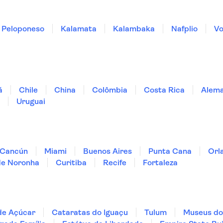
Peloponeso
Kalamata
Kalambaka
Nafplio
Vo
á
Chile
China
Colômbia
Costa Rica
Alem
Uruguai
Cancún
Miami
Buenos Aires
Punta Cana
Orl
de Noronha
Curitiba
Recife
Fortaleza
de Açúcar
Cataratas do Iguaçu
Tulum
Museus do