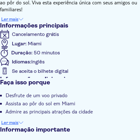
ao pôr do sol. Viva esta experiência única com seus amigos ou
familiares!
Ler mais
Informações principais
Cancelamento grátis
Lugar:
Miami
Duração:
50 minutos
Idiomas:
Inglês
Se aceita o bilhete digital
Informações adicionais
Faça isso porque
Confirmação instantânea
Desfrute de um voo privado
Tour guiado
Assista ao pôr do sol em Miami
Tour privado
Admire as principais atrações da cidade
Voucher eletrônico
Ler mais
Informação importante