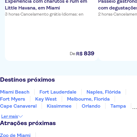
Experiência com charutos e rum em
Passeio gastronó
Little Havana, em Miami
com degustações
3 horas
·
Cancelamento grátis
·
Idiomas: en
em Miami
2 horas
·
Cancelament
839
R$
De:
Destinos próximos
Miami Beach
Fort Lauderdale
Naples, Flórida
Fort Myers
Key West
Melbourne, Florida
Cape Canaveral
Kissimmee
Orlando
Tampa
Clearwater Beach
Saint Augustine
Jacksonville
Ler mais
Savannah
Panama City Beach
Atrações próximas
Zoo de Miami