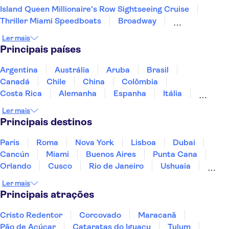
Island Queen Millionaire's Row Sightseeing Cruise
Thriller Miami Speedboats
Broadway
Memorial & Museu do 11 de Setembro
Central Park
Ler mais
Las Vegas Strip
Bairro Francês
Principais países
Estátua da Liberdade
Yankee Stadium
Grand Canyon
Cataratas do Niágara
Argentina
Austrália
Aruba
Brasil
LEGOLAND® Florida Resort
Golden Gate Bridge
Canadá
Chile
China
Colômbia
Universal Orlando Resort
Costa Rica
Alemanha
Espanha
Itália
Jamaica
Japão
Marrocos
México
Ler mais
Panamá
Peru
Portugal
Uruguai
Principais destinos
Paris
Roma
Nova York
Lisboa
Dubai
Cancún
Miami
Buenos Aires
Punta Cana
Orlando
Cusco
Rio de Janeiro
Ushuaia
Foz do Iguaçu
Mendoza
Salvador
Ler mais
Fernando de Noronha
Curitiba
Recife
Fortaleza
Principais atrações
Cristo Redentor
Corcovado
Maracanã
Pão de Açúcar
Cataratas do Iguaçu
Tulum