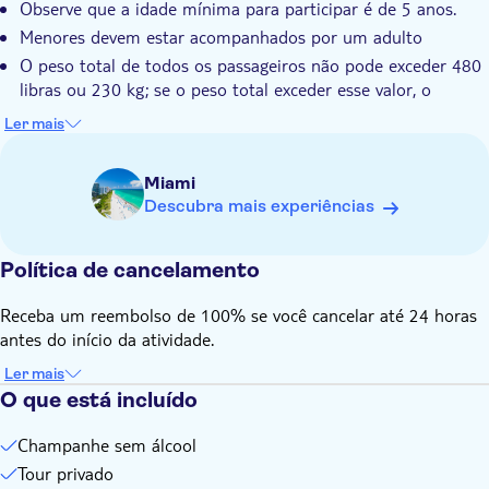
Observe que a idade mínima para participar é de 5 anos.
Menores devem estar acompanhados por um adulto
O peso total de todos os passageiros não pode exceder 480
libras ou 230 kg; se o peso total exceder esse valor, o
passeio será cancelado. Entre em contato com a operadora
Ler mais
local após a reserva em caso de dúvidas.
O número máximo de pessoas por grupo é 3
Miami
Viajantes individuais são aceitos, mas precisarão comprar 2
Descubra mais experiências
ingressos
Por favor, lembre-se de trazer um documento de
Política de cancelamento
identificação com foto válido
Uma renúncia deve ser assinada por todos os passageiros
Receba um reembolso de 100% se você cancelar até 24 horas
Passageiros que não chegarem e fizerem o check-in pelo
antes do início da atividade.
menos 20 minutos antes do horário de partida programado
poderão ter a duração do passeio reduzida ou ser
Ler mais
O que está incluído
considerados "no show", sem direito a reembolso.
O cliente que efetuou o pagamento desta reserva deverá
Champanhe sem álcool
estar presente no momento do voo com documento de
Tour privado
identificação