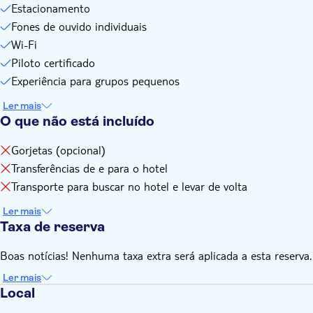
Estacionamento
Caso precise cancelar ou reagendar, você deve informar o
operador local com pelo menos 24 horas de antecedência
Fones de ouvido individuais
do horário da reserva para evitar uma taxa de
Wi-Fi
remarcação/cancelamento.
Piloto certificado
O voo está sujeito a condições meteorológicas favoráveis
Experiência para grupos pequenos
A rota do voo pode mudar sem aviso prévio devido a razões
Ler mais
de tráfego aéreo
O que não está incluído
Vista-se adequadamente: não são permitidos trajes de
banho ou roupas transparentes.
Gorjetas (opcional)
Recomenda-se o uso de calçado confortável, sem salto alto
Transferências de e para o hotel
ou chinelos.
Transporte para buscar no hotel e levar de volta
Ler mais
Taxa de reserva
Boas notícias! Nenhuma taxa extra será aplicada a esta reserva.
Ler mais
Local