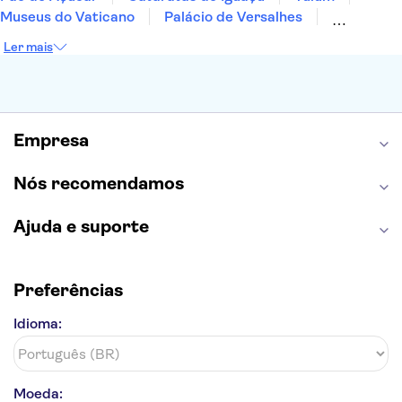
Museus do Vaticano
Palácio de Versalhes
Torre Eiffel
Coliseu
Capela Sistina
Ler mais
Museu do Louvre
Sagrada Família
Estátua da Liberdade
Empire State Building
Grand Canyon
Burj Khalifa
Montmartre
Torre de Belém
Discovery Cove
Empresa
Nós recomendamos
Ajuda e suporte
Preferências
Idioma:
Moeda: