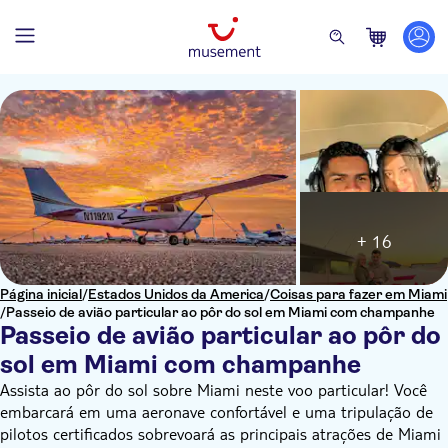
+ 16
Página inicial
/
Estados Unidos da America
/
Coisas para fazer em Miami
/
Passeio de avião particular ao pôr do sol em Miami com champanhe
Passeio de avião particular ao pôr do
sol em Miami com champanhe
Assista ao pôr do sol sobre Miami neste voo particular! Você
embarcará em uma aeronave confortável e uma tripulação de
pilotos certificados sobrevoará as principais atrações de Miami