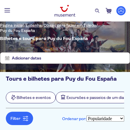
Página inicial
/
Espanha
/
Coisas para fazer em Toledo
/
Puy du Fou España
Bilhetes e tours para Puy du Fou España
Mostrar
Eliminar
7
filtros
resultados
Adicionar datas
Tours e bilhetes para Puy du Fou España
Filtros
Preço (por adulto)
Hotel pickup
Opções de ingressos
Bilhetes e eventos
Excursões e passeios de um dia
Voucher eletrônico
Categorias
Mín.
R$
Máx.
R$
Confirmação instantânea
Bilhetes e eventos
NO-PICKUP
Idomas
Taxas de entrada incluídas
Teatros e espetáculos
Inglês
Filter
Ordenar por:
Excursões e passeios de um dia
Local touch
Parques temáticos
Espanhol
Local exclusivo / parada no
Cultura e história
Transfers
Francês