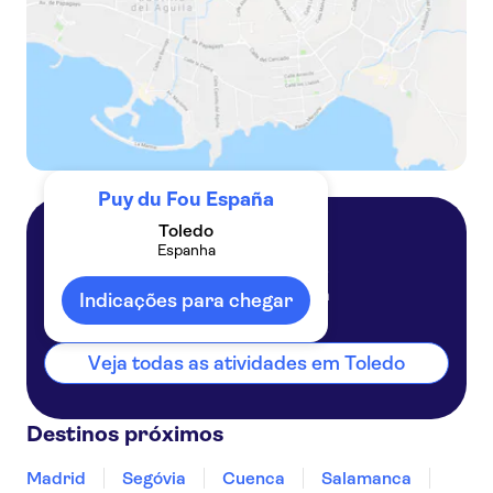
Puy du Fou España
Toledo
Espanha
Toledo
Espanha
Indicações para chegar
Veja todas as atividades em Toledo
Destinos próximos
Madrid
Segóvia
Cuenca
Salamanca