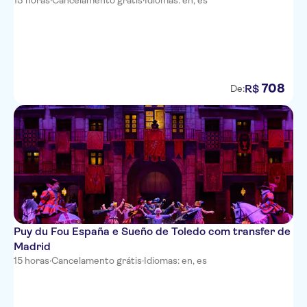
13 horas
·
Cancelamento grátis
·
Idiomas: en, es
708
R$
De:
Puy du Fou España e Sueño de Toledo com transfer de
Madrid
15 horas
·
Cancelamento grátis
·
Idiomas: en, es