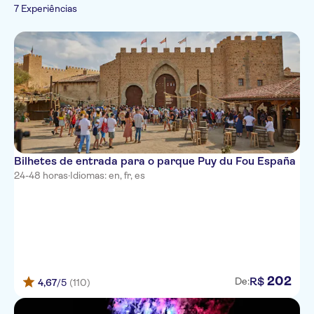
itinerário
Turismo e tradições
7 Experiências
Transfers de ônibus
Grátis para crianças
Folclore
Cancelamento gratuito
Bilhetes de entrada para o parque Puy du Fou España
24-48 horas
·
Idiomas: en, fr, es
202
R$
De:
4,67
/5
(110)