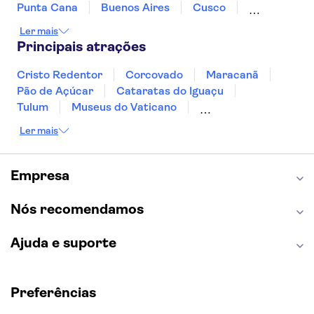
Punta Cana
Buenos Aires
Cusco
Rio de Janeiro
Ushuaia
Foz do Iguaçu
Ler mais
Mendoza
Salvador
Fernando de Noronha
Principais atrações
Curitiba
Recife
Fortaleza
Cristo Redentor
Corcovado
Maracanã
Pão de Açúcar
Cataratas do Iguaçu
Tulum
Museus do Vaticano
Palácio de Versalhes
Torre Eiffel
Coliseu
Ler mais
Capela Sistina
Museu do Louvre
Sagrada Família
Estátua da Liberdade
Empire State Building
Grand Canyon
Empresa
Burj Khalifa
Montmartre
Torre de Belém
Discovery Cove
Nós recomendamos
Ajuda e suporte
Preferências