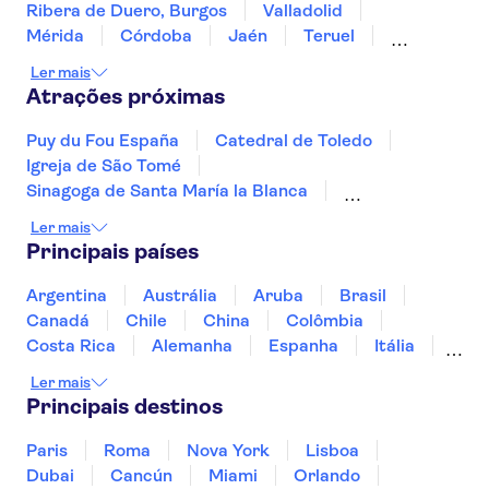
Ribera de Duero, Burgos
Valladolid
Mérida
Córdoba
Jaén
Teruel
Burgos
Granada
Valência
Haro, La Rioja
Ler mais
Atrações próximas
Puy du Fou España
Catedral de Toledo
Igreja de São Tomé
Sinagoga de Santa María la Blanca
Mosteiro de San Juan de los Reyes
Ler mais
Sagrada Família
Parque Güell
Principais países
Trips from Madrid
Alcázar de Segóvia
Montjuïc
Museu Picasso de Málaga
Argentina
Austrália
Aruba
Brasil
Parque Nacional de Timanfaya
Canadá
Chile
China
Colômbia
Parque Warner
La Pedrera - Casa Milà
Costa Rica
Alemanha
Espanha
Itália
Palácio da Música Catalã
Jamaica
Japão
Marrocos
México
Ler mais
Panamá
Peru
Portugal
Uruguai
Principais destinos
Paris
Roma
Nova York
Lisboa
Dubai
Cancún
Miami
Orlando