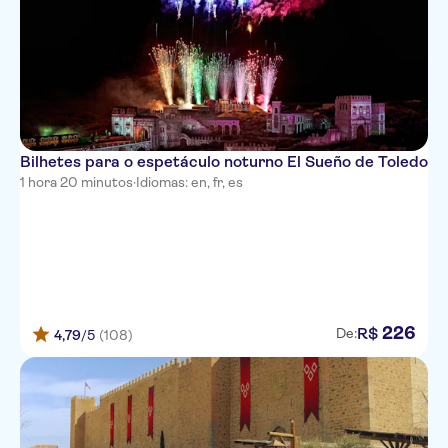
Bilhetes para o espetáculo noturno El Sueño de Toledo
1 hora 20 minutos
·
Idiomas: en, fr, es
226
R$
De:
4,79
/5
(108)