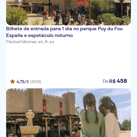
Bilhete de entrada para 1 dia no parque Puy du Fou
España e espetáculo noturno
Flexível
·
Idiomas: en, fr, es
458
R$
De:
4,75
/5
(305)