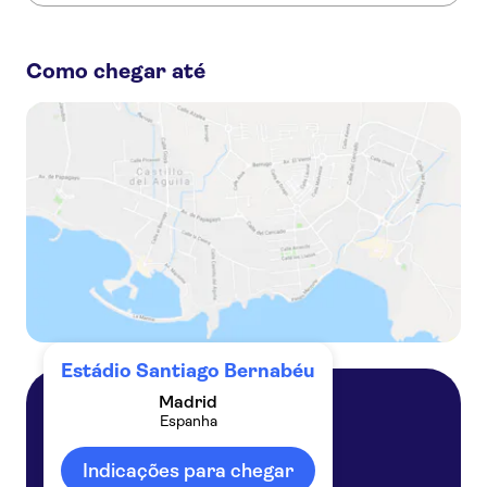
Estas são as atividades preferidas em Estádio Santiago
Bernabéu:
Como chegar até
Real Madrid: Entrada no Estádio Bernabéu e no Museu
Visita guiada ao Estádio Santiago Bernabéu
Visita guiada ao Santiago Bernabéu e ao Real Madrid
Visita aos pontos altos de Madrid com bilhetes para o Estádio Santiago Bernabéu
Horário flexível Real Madrid: Entrada no Estádio e Museu Bernabéu
Estádio Santiago Bernabéu
Madrid
Espanha
Madrid
Espanha
Indicações para chegar