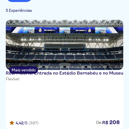
Tour guiado
Atividades urbanas
Excursões e passeios de um dia
Italiano
Subject expert guide
5 Experiências
Hop-on hop-off
Cultura e história
Cancelamento gratuito
Grátis para crianças
Visitas a
monumentos
Imperdíveis
Mais vendido
Real Madrid: Entrada no Estádio Bernabéu e no Museu
Flexível
208
R$
De:
4,42
/5
(397)