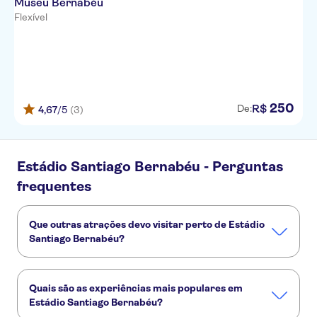
Museu Bernabéu
Flexível
250
R$
De:
4,67
/5
(3)
Estádio Santiago Bernabéu - Perguntas
frequentes
Que outras atrações devo visitar perto de Estádio
Santiago Bernabéu?
Confira alguns outros pontos turísticos de Estádio Santiago
Bernabéu que você não vai querer perder:
Quais são as experiências mais populares em
Trips from Madrid
Parque Warner
Palácio Real de Madrid
Estádio Santiago Bernabéu?
El Escorial
Madrid Flamenco Experience
Museu do Prado