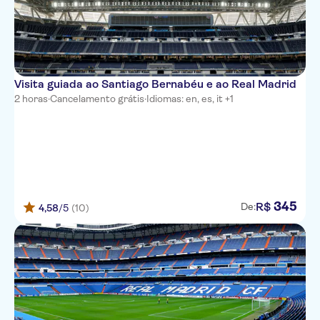
Visita guiada ao Santiago Bernabéu e ao Real Madrid
2 horas
·
Cancelamento grátis
·
Idiomas: en, es, it +1
345
R$
De:
4,58
/5
(10)