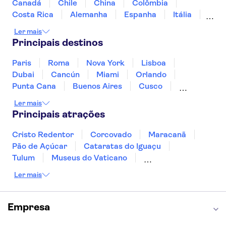
La Pedrera - Casa Milà
Canadá
Chile
China
Colômbia
Palácio da Música Catalã
Mirador del Río
Costa Rica
Alemanha
Espanha
Itália
Jamaica
Japão
Marrocos
México
Ler mais
Panamá
Peru
Portugal
Uruguai
Principais destinos
Paris
Roma
Nova York
Lisboa
Dubai
Cancún
Miami
Orlando
Punta Cana
Buenos Aires
Cusco
Rio de Janeiro
Ushuaia
Foz do Iguaçu
Ler mais
Mendoza
Salvador
Fernando de Noronha
Principais atrações
Curitiba
Recife
Fortaleza
Cristo Redentor
Corcovado
Maracanã
Pão de Açúcar
Cataratas do Iguaçu
Tulum
Museus do Vaticano
Palácio de Versalhes
Torre Eiffel
Coliseu
Ler mais
Capela Sistina
Museu do Louvre
Sagrada Família
Estátua da Liberdade
Empire State Building
Grand Canyon
Empresa
Burj Khalifa
Montmartre
Torre de Belém