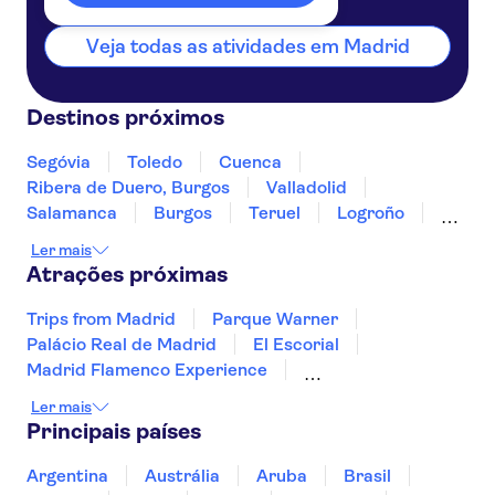
Veja todas as atividades em Madrid
Destinos próximos
Segóvia
Toledo
Cuenca
Ribera de Duero, Burgos
Valladolid
Salamanca
Burgos
Teruel
Logroño
Haro, La Rioja
Laguardia
Álava
Ler mais
Saragoça
Mérida
Atrações próximas
Trips from Madrid
Parque Warner
Palácio Real de Madrid
El Escorial
Madrid Flamenco Experience
Museu do Prado
Sagrada Família
Ler mais
Parque Güell
Alcázar de Segóvia
Principais países
Montjuïc
Museu Picasso de Málaga
Parque Nacional de Timanfaya
Argentina
Austrália
Aruba
Brasil