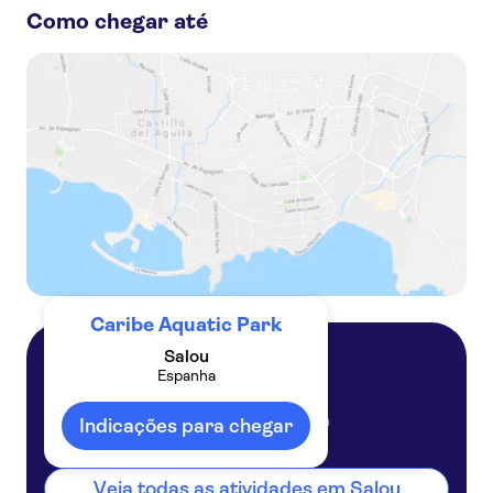
Como chegar até
Parque Aquático Caribe durante o dia e Parque PortAventura à noite – pacote combinado de 1 dia
Bilhetes para o Parque Aquático PortAventura Caribe
Passeio de um dia ao Parque Aquático PortAventura Caribe saindo de Barcelona
Caribe Aquatic Park
Salou
Espanha
Salou
Espanha
Indicações para chegar
Veja todas as atividades em Salou