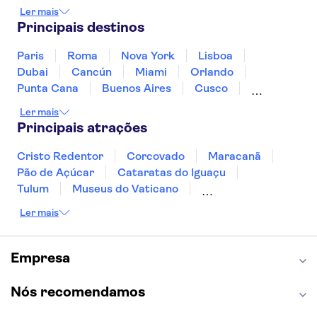
Jamaica
Japão
Marrocos
México
Ler mais
Panamá
Peru
Portugal
Uruguai
Principais destinos
Paris
Roma
Nova York
Lisboa
Dubai
Cancún
Miami
Orlando
Punta Cana
Buenos Aires
Cusco
Rio de Janeiro
Ushuaia
Foz do Iguaçu
Ler mais
Mendoza
Salvador
Fernando de Noronha
Principais atrações
Curitiba
Recife
Fortaleza
Cristo Redentor
Corcovado
Maracanã
Pão de Açúcar
Cataratas do Iguaçu
Tulum
Museus do Vaticano
Palácio de Versalhes
Torre Eiffel
Coliseu
Ler mais
Capela Sistina
Museu do Louvre
Sagrada Família
Estátua da Liberdade
Empire State Building
Grand Canyon
Empresa
Burj Khalifa
Montmartre
Torre de Belém
Discovery Cove
Nós recomendamos