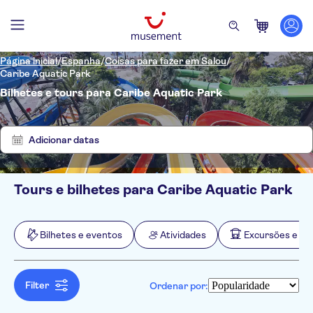
Página inicial
/
Espanha
/
Coisas para fazer em Salou
/
Caribe Aquatic Park
Bilhetes e tours para Caribe Aquatic Park
Mostrar
Eliminar
4
filtros
resultados
Adicionar datas
Tours e bilhetes para Caribe Aquatic Park
Filtros
Preço (por adulto)
Hotel pickup
Opções de ingressos
Bilhetes e eventos
Atividades
Excursões e pas
Cancelamento gratuito
Categorias
Mín.
R$
Máx.
R$
Confirmação instantânea
Bilhetes e eventos
NO-PICKUP
Idomas
Taxas de entrada incluídas
Parques temáticos
Atividades
Filter
Ordenar por:
Voucher eletrônico
Parques aquáticos
Excursões e passeios de um dia
Pule a fila