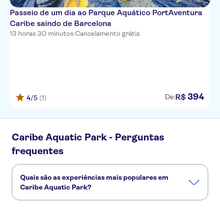
Passeio de um dia ao Parque Aquático PortAventura
Caribe saindo de Barcelona
13 horas 30 minutos
·
Cancelamento grátis
394
R$
De:
4
/5
(1)
Caribe Aquatic Park - Perguntas
frequentes
Quais são as experiências mais populares em
Caribe Aquatic Park?
Estas são as atividades preferidas em Caribe Aquatic Park:
PortAventura, Ferrari Land, Parque Aquático Caribe Bilhete de 2 e 3 dias