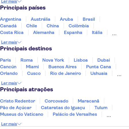
Ler mais
Deltebre
Maiorca
Principais países
Argentina
Austrália
Aruba
Brasil
Canadá
Chile
China
Colômbia
Costa Rica
Alemanha
Espanha
Itália
Jamaica
Japão
Marrocos
México
Ler mais
Panamá
Peru
Portugal
Uruguai
Principais destinos
Paris
Roma
Nova York
Lisboa
Dubai
Cancún
Miami
Buenos Aires
Punta Cana
Orlando
Cusco
Rio de Janeiro
Ushuaia
Foz do Iguaçu
Mendoza
Salvador
Ler mais
Fernando de Noronha
Curitiba
Recife
Fortaleza
Principais atrações
Cristo Redentor
Corcovado
Maracanã
Pão de Açúcar
Cataratas do Iguaçu
Tulum
Museus do Vaticano
Palácio de Versalhes
Torre Eiffel
Coliseu
Capela Sistina
Ler mais
Museu do Louvre
Sagrada Família