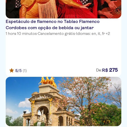
Espetáculo de flamenco no Tablao Flamenco
Cordobes com opção de bebida ou jantar
1 hora 10 minutos
·
Cancelamento grátis
·
Idiomas: en, it, fr +2
275
R$
De:
5
/5
(1)