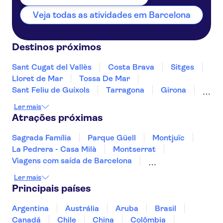
Veja todas as atividades em Barcelona
Destinos próximos
Sant Cugat del Vallès
Costa Brava
Sitges
Lloret de Mar
Tossa De Mar
Sant Feliu de Guíxols
Tarragona
Girona
Salou
Costa Dorada
Cambrils
Ler mais
Figueres
Deltebre
Peñíscola
Atrações próximas
Sagrada Família
Parque Güell
Montjuïc
La Pedrera - Casa Milà
Montserrat
Viagens com saída de Barcelona
Trips from Madrid
Alcázar de Segóvia
Ler mais
Museu Picasso de Málaga
Parque Warner
Principais países
Parque Nacional de Timanfaya
Mirador del Río
Siam Park
Argentina
Austrália
Aruba
Brasil
Salinas de Janubio
Jameos del Agua
Canadá
Chile
China
Colômbia