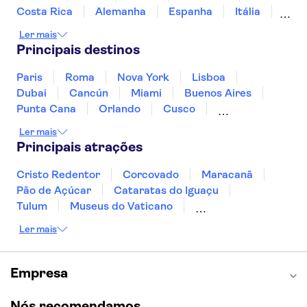
Costa Rica
Alemanha
Espanha
Itália
Jamaica
Japão
Marrocos
México
Ler mais
Panamá
Peru
Portugal
Uruguai
Principais destinos
Paris
Roma
Nova York
Lisboa
Dubai
Cancún
Miami
Buenos Aires
Punta Cana
Orlando
Cusco
Rio de Janeiro
Ushuaia
Foz do Iguaçu
Ler mais
Mendoza
Salvador
Fernando de Noronha
Principais atrações
Curitiba
Recife
Fortaleza
Cristo Redentor
Corcovado
Maracanã
Pão de Açúcar
Cataratas do Iguaçu
Tulum
Museus do Vaticano
Palácio de Versalhes
Torre Eiffel
Coliseu
Ler mais
Capela Sistina
Museu do Louvre
Sagrada Família
Estátua da Liberdade
Empire State Building
Grand Canyon
Empresa
Burj Khalifa
Montmartre
Torre de Belém
Discovery Cove
Nós recomendamos