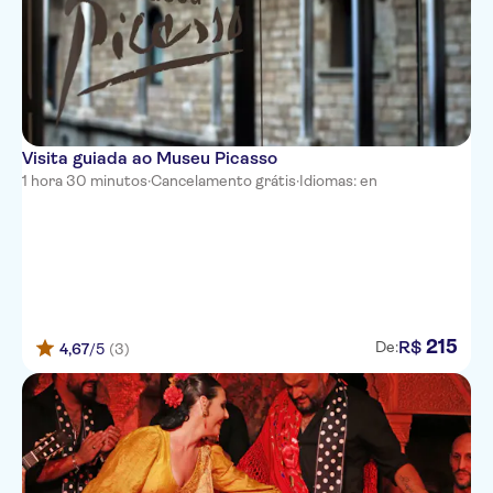
Visita guiada ao Museu Picasso
1 hora 30 minutos
·
Cancelamento grátis
·
Idiomas: en
215
R$
De:
4,67
/5
(3)