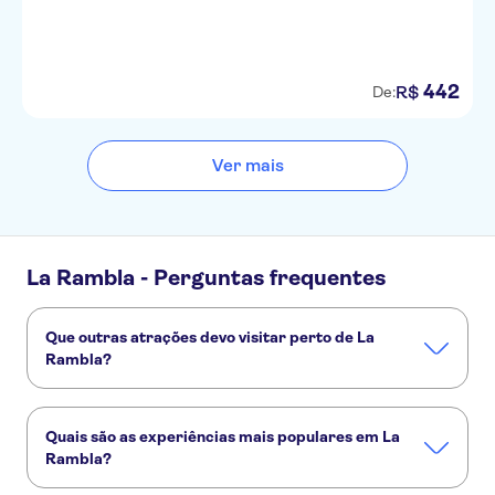
442
R$
De:
Ver mais
La Rambla - Perguntas frequentes
Que outras atrações devo visitar perto de La
Rambla?
Confira alguns outros pontos turísticos de La Rambla que
você não vai querer perder:
Quais são as experiências mais populares em La
Sagrada Família
Parque Güell
Montjuïc
Rambla?
La Pedrera - Casa Milà
Montserrat
Viagens com saída de Barcelona