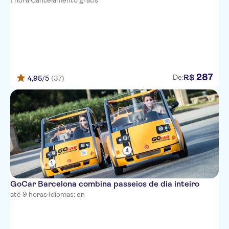
1 hora
·
Cancelamento grátis
287
R$
De:
4,95
/5
(37)
GoCar Barcelona combina passeios de dia inteiro
até 9 horas
·
Idiomas: en