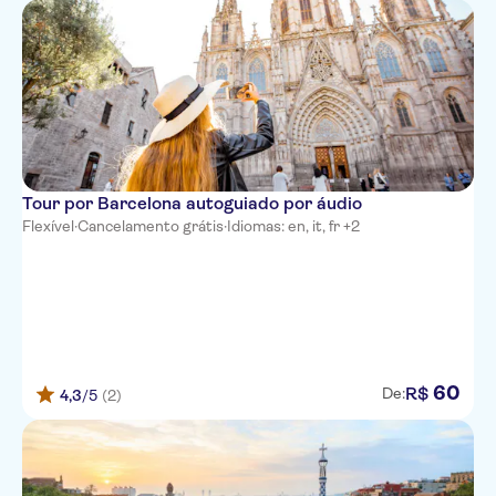
Tour por Barcelona autoguiado por áudio
Flexível
·
Cancelamento grátis
·
Idiomas: en, it, fr +2
60
R$
De:
4,3
/5
(2)