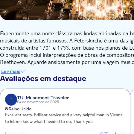
Experimente uma noite clássica nas lindas abóbadas da ba
musicais de artistas famosos. A Peterskirche é uma das i
construída entre 1701 e 1733, com base nos planos de L
O programa inclui interpretações de obras de compositor
Beethoven. Aguarde ansiosamente por uma viagem musica
Vienna.
Ler mais
Avaliações em destaque
TUI Musement Traveler
T
24 de novembro de 2025
5
Reino Unido
Excellent seats. Brilliant service and a very helpful man in Vienna
to let me know what I needed to do. Thank you