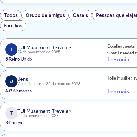
Todos
Grupo de amigos
Casais
Pessoas que viaja
Famílias
Excellent seats. Brilliant service and a very helpful man in Vienna to let me know
TUI Musement Traveler
T
24 de novembro de 2025
what I needed 
5
Reino Unido
Ler mais
Jens
Tolle Musiker, 
J
Viajando sozinho
29 de maio de 2023
…
4.2
Alemanha
Ler mais
TUI Musement Traveler
T
22 de fevereiro de 2023
3
França