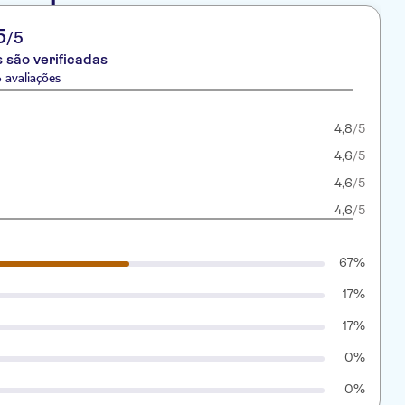
5
/5
 são verificadas
 avaliações
4,8
/5
4,6
/5
4,6
/5
4,6
/5
67%
17%
17%
0%
0%