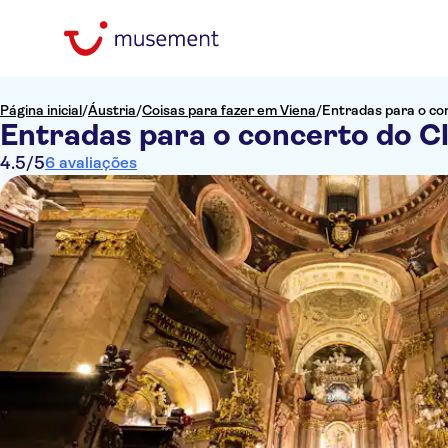
Página inicial
/
Áustria
/
Coisas para fazer em Viena
/
Entradas para o co
Entradas para o concerto do C
4.5
/5
6 avaliações