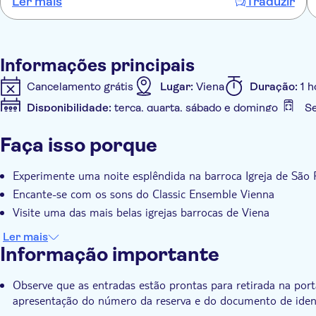
Ler mais
Traduzir
Informações principais
Cancelamento grátis
Lugar:
Viena
Duração:
1 
Disponibilidade:
terça, quarta, sábado e domingo
Se
Informações adicionais
Faça isso porque
Confirmação instantânea
Taxas de entrada incluídas
Acessível em cadeira de rodas
Experimente uma noite esplêndida na barroca Igreja de São 
Encante-se com os sons do Classic Ensemble Vienna
Visite uma das mais belas igrejas barrocas de Viena
Ler mais
Informação importante
Observe que as entradas estão prontas para retirada na port
apresentação do número da reserva e do documento de iden