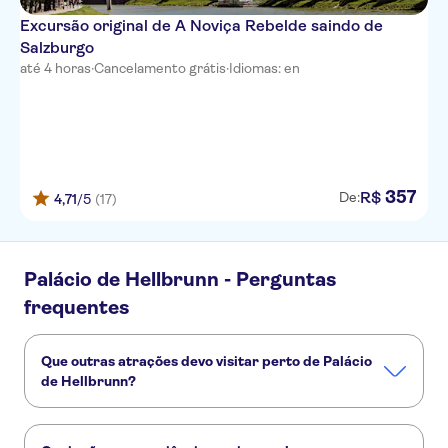
Excursão original de A Noviça Rebelde saindo de
Salzburgo
até 4 horas
·
Cancelamento grátis
·
Idiomas: en
357
R$
De:
4,71
/5
(17)
Palácio de Hellbrunn - Perguntas
frequentes
Que outras atrações devo visitar perto de Palácio
de Hellbrunn?
Confira alguns outros pontos turísticos de Palácio de
Hellbrunn que você não vai querer perder: