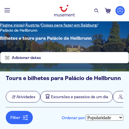
Página inicial
/
Áustria
/
Coisas para fazer em Salzburg
/
Palácio de Hellbrunn
Bilhetes e tours para Palácio de Hellbrunn
Mostrar
Eliminar
4
filtros
resultados
Adicionar datas
Tours e bilhetes para Palácio de Hellbrunn
Filtros
Preço (por adulto)
Hotel pickup
Opções de ingressos
Atividades
Excursões e passeios de um dia
Atr
Voucher eletrônico
Categorias
Mín.
R$
Máx.
R$
Confirmação instantânea
Atividades
NO-PICKUP
Idomas
Cancelamento gratuito
Inglês
Filter
Ordenar por:
Atividades urbanas
Excursões e passeios de um dia
Tour guiado
Alemão
Hop-on hop-off
Tour com audio guia
Tours a pé
Cultura e história
Atrações e visitas guiadas
árabe