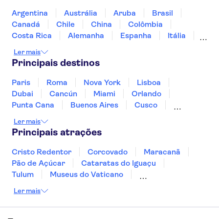
Mozart em Viena
Tesouro Imperial
Argentina
Austrália
Aruba
Brasil
Museu Kunsthistorisches
Museu Leopold
Canadá
Chile
China
Colômbia
Costa Rica
Alemanha
Espanha
Itália
Jamaica
Japão
Marrocos
México
Ler mais
Panamá
Peru
Portugal
Uruguai
Principais destinos
Paris
Roma
Nova York
Lisboa
Dubai
Cancún
Miami
Orlando
Punta Cana
Buenos Aires
Cusco
Rio de Janeiro
Ushuaia
Foz do Iguaçu
Ler mais
Mendoza
Salvador
Fernando de Noronha
Principais atrações
Curitiba
Recife
Fortaleza
Cristo Redentor
Corcovado
Maracanã
Pão de Açúcar
Cataratas do Iguaçu
Tulum
Museus do Vaticano
Palácio de Versalhes
Torre Eiffel
Coliseu
Ler mais
Capela Sistina
Museu do Louvre
Sagrada Família
Estátua da Liberdade