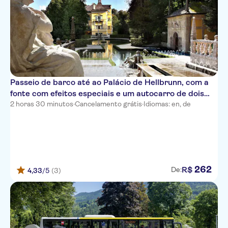
Passeio de barco até ao Palácio de Hellbrunn, com a
fonte com efeitos especiais e um autocarro de dois
andares de Londres
2 horas 30 minutos
·
Cancelamento grátis
·
Idiomas: en, de
262
R$
De:
4,33
/5
(3)