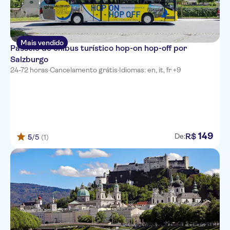
Mais vendido
Passeio de ônibus turístico hop-on hop-off por
Salzburgo
24-72 horas
·
Cancelamento grátis
·
Idiomas: en, it, fr +9
149
R$
De:
5
/5
(1)