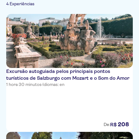
Cruzeiros
Pule a fila
Imperdíveis
4 Experiências
Monumentos
Turismo e tradições
Espanhol
Visitas a
Folclore
Francês
monumentos
Italiano
Japonês
Coreano
Holandês
Português
Excursão autoguiada pelos principais pontos
turísticos de Salzburgo com Mozart e o Som do Amor
1 hora 30 minutos
·
Idiomas: en
208
R$
De: