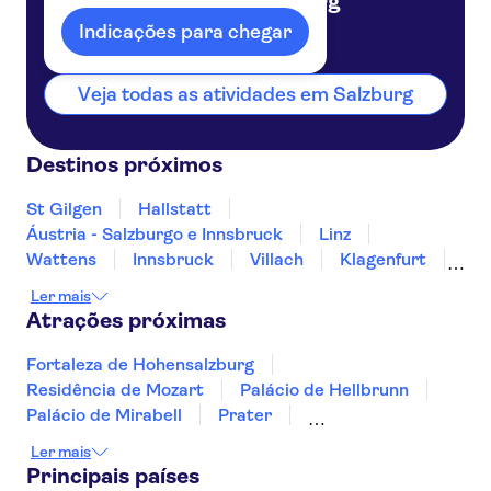
Salzburg
Áustria
Indicações para chegar
Veja todas as atividades em Salzburg
Destinos próximos
St Gilgen
Hallstatt
Áustria - Salzburgo e Innsbruck
Linz
Wattens
Innsbruck
Villach
Klagenfurt
Tarrenz
Krems an der Donau
Graz
Ler mais
Viena
Bregenz
Atrações próximas
Fortaleza de Hohensalzburg
Residência de Mozart
Palácio de Hellbrunn
Palácio de Mirabell
Prater
Palácio de Schonbrunn
Palácio de Hofburg
Ler mais
Belvedere Palace
Albertina
Principais países
Catedral de Santo Estêvão
Family Park