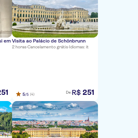
si em
Visita ao Palácio de Schönbrunn
2 horas
·
Cancelamento grátis
·
Idiomas: it
251
251
R$
De:
5
(4)
/5