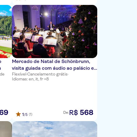
o
Mercado de Natal de Schönbrunn,
n
visita guiada com áudio ao palácio e
 de
Flexível
·
Cancelamento grátis
·
concerto
Idiomas: en, it, fr +8
69
568
R$
De:
1
(1)
/5