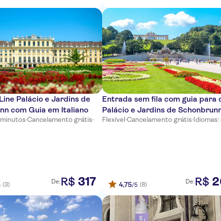
Line Palácio e Jardins de
Entrada sem fila com guia para 
nn com Guia em Italiano
Palácio e Jardins de Schonbrun
 minutos
·
Cancelamento grátis
·
Flexível
·
Cancelamento grátis
·
Idiomas:
317
2
R$
R$
De:
De:
4,75
(3)
(8)
5
/5