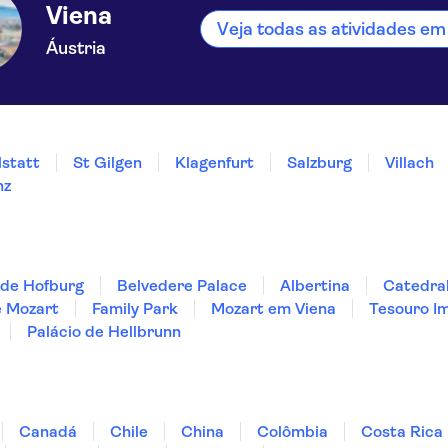
Viena
Veja todas as atividades em
Áustria
lstatt
St Gilgen
Klagenfurt
Salzburg
Villach
nz
 de Hofburg
Belvedere Palace
Albertina
Catedral
e Mozart
Family Park
Mozart em Viena
Tesouro Im
Palácio de Hellbrunn
Canadá
Chile
China
Colômbia
Costa Rica