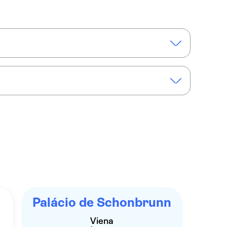
ia em espanhol
ntrada sem fila com guia para o Palácio e Jardins de Schonbrunn
Palácio de Schonbrunn
Viena