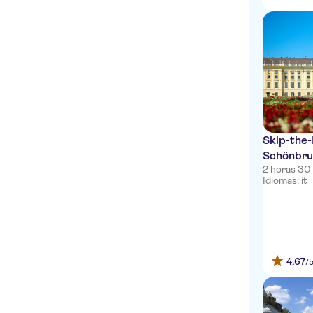
Skip-the-
Schönbru
2 horas 30
Idiomas: it
4,67
/