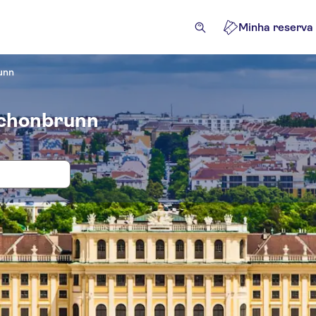
Minha reserva
unn
 Schonbrunn
 e bilhetes para Palácio de Schonbrun
ões e visitas guiadas
Excursões e passeios de um dia
At