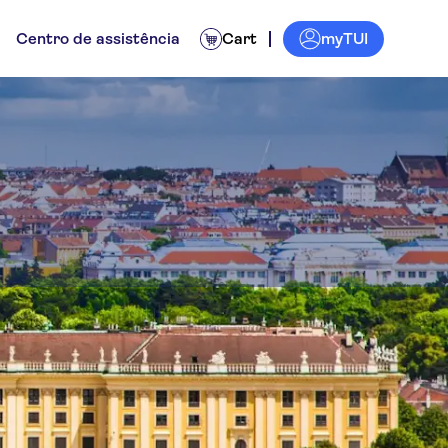
myTUI
Centro de assistência
Cart
n
ividades
Bilhetes e eventos
Experiências para os locais