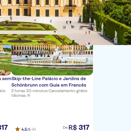
Ordenar por:
n sem
Skip-the-Line Palácio e Jardins de
Schönbrunn com Guia em Francês
tis
·
2 horas 30 minutos
·
Cancelamento grátis
·
Idiomas: fr
317
317
R$
De:
4,5
(4)
/5