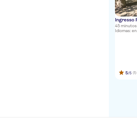
Ingresso
45 minutos
Idiomas: en, 
5
(1)
/5