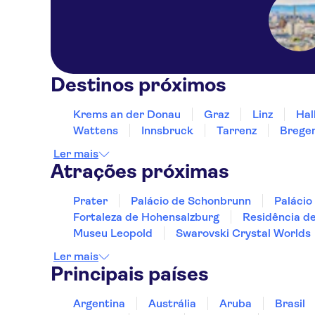
Destinos próximos
Krems an der Donau
Graz
Linz
Hal
Wattens
Innsbruck
Tarrenz
Brege
Ler mais
Atrações próximas
Prater
Palácio de Schonbrunn
Palácio
Fortaleza de Hohensalzburg
Residência d
Museu Leopold
Swarovski Crystal Worlds
Ler mais
Principais países
Argentina
Austrália
Aruba
Brasil