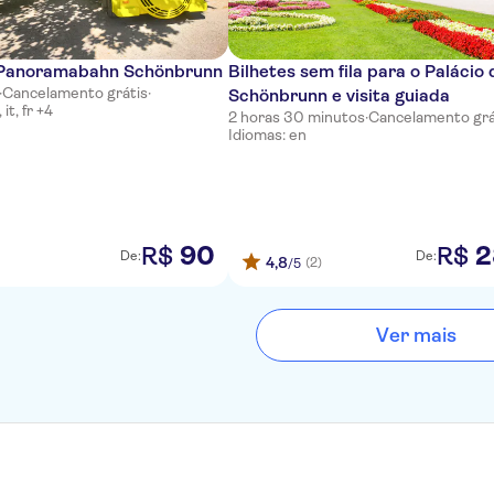
 Panoramabahn Schönbrunn
Bilhetes sem fila para o Palácio 
·
Cancelamento grátis
·
Schönbrunn e visita guiada
it, fr +4
2 horas 30 minutos
·
Cancelamento grá
Idiomas: en
90
2
R$
R$
De:
De:
4,8
(2)
/5
Ver mais