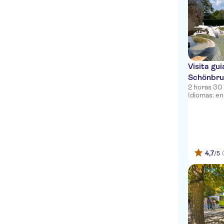
Visita gu
Schönbrun
2 horas 30
Idiomas: en
4,7
/5