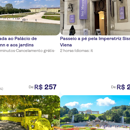
iada ao Palácio de
Passeio a pé pela Imperatriz Sis
n e aos jardins
Viena
 minutos
·
Cancelamento grátis
·
2 horas
·
Idiomas: it
257
R$
R$
De:
De:
(4)