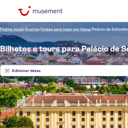
Página inicial
/
Áustria
/
Coisas para fazer em Viena
/
Palácio de Schonbr
Bilhetes e tours para Palácio de
Adicionar datas
Preço (por adulto)
Tours
Hotel pickup
Opções de ingressos
Confirmação instantânea
Categorias
R$
R$
Atraç
Mín.
Máx.
Cancelamento gratuito
Idomas
Atrações e visitas guiadas
NO-PICKUP