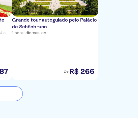
de
Grande tour autoguiado pelo Palácio
de Schönbrunn
tis
·
1 hora
·
Idiomas: en
87
266
R$
De: