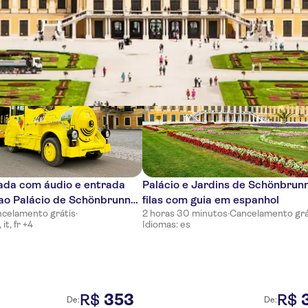
cias
iada com áudio e entrada
Palácio e Jardins de Schönbrun
 ao Palácio de Schönbrunn
filas com guia em espanhol
celamento grátis
·
2 horas 30 minutos
·
Cancelamento grá
norama Tram
it, fr +4
Idiomas: es
353
R$
R$
De:
De: