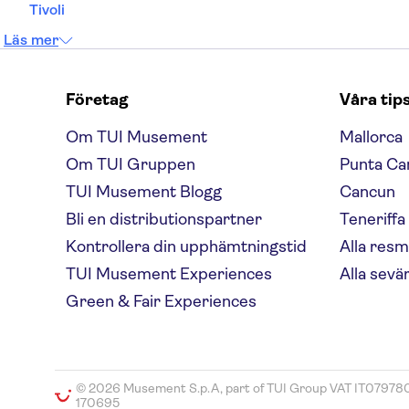
Tivoli
Läs mer
Företag
Våra tip
Om TUI Musement
Mallorca
Om TUI Gruppen
Punta Ca
TUI Musement Blogg
Cancun
Bli en distributionspartner
Teneriffa
Kontrollera din upphämtningstid
Alla resm
TUI Musement Experiences
Alla sevä
Green & Fair Experiences
© 2026 Musement S.p.A, part of TUI Group VAT IT07978
170695