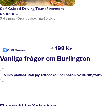
Self-Guided Driving Tour of Vermont
Route 100
5-6 timmar
·
Gratis avbokning
·
Språk: en
193
Kr
Från:
+100 Smiles
Vanliga frågor om Burlington
Vilka platser kan jag utforska i närheten av Burlington?
Här är några av våra favoritplatser att besöka i närheten av Burlington:
Albany
Portland, Maine
Concord
Salem
Boston