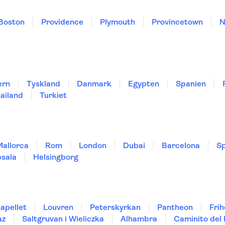
Boston
Providence
Plymouth
Provincetown
N
ern
Tyskland
Danmark
Egypten
Spanien
ailand
Turkiet
Mallorca
Rom
London
Dubai
Barcelona
Sp
sala
Helsingborg
kapellet
Louvren
Peterskyrkan
Pantheon
Fri
az
Saltgruvan i Wieliczka
Alhambra
Caminito del