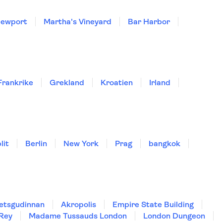
ewport
Martha's Vineyard
Bar Harbor
Frankrike
Grekland
Kroatien
Irland
lit
Berlin
New York
Prag
bangkok
hetsgudinnan
Akropolis
Empire State Building
 Rey
Madame Tussauds London
London Dungeon