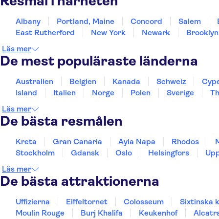
Resmål i närheten
Albany
Portland, Maine
Concord
Salem
East Rutherford
New York
Newark
Brooklyn
Läs mer
De mest populäraste länderna
Australien
Belgien
Kanada
Schweiz
Cyp
Island
Italien
Norge
Polen
Sverige
Th
Läs mer
De bästa resmålen
Kreta
Gran Canaria
Ayia Napa
Rhodos
Stockholm
Gdansk
Oslo
Helsingfors
Upp
Läs mer
De bästa attraktionerna
Uffizierna
Eiffeltornet
Colosseum
Sixtinska 
Moulin Rouge
Burj Khalifa
Keukenhof
Alcatr