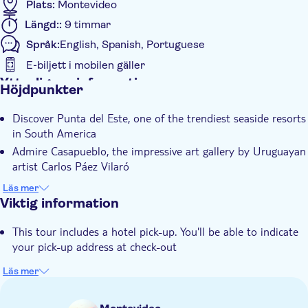
Plats:
Montevideo
Längd::
9 timmar
Språk:
English, Spanish, Portuguese
E-biljett i mobilen gäller
Ytterligare information
Höjdpunkter
Omedelbar bekräftelse
Discover Punta del Este, one of the trendiest seaside resorts
Guidad rundtur
in South America
Transport från hotellet
Admire Casapueblo, the impressive art gallery by Uruguayan
Transport included
artist Carlos Páez Vilaró
Enjoy a short tour around Piriapolis Beach
Läs mer
Contemplate The Hand, the most emblematic monument of
Viktig information
Punta del Este
This tour includes a hotel pick-up. You'll be able to indicate
your pick-up address at check-out
Läs mer