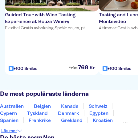
Guided Tour with Wine Tasting
Tasting and Lunc
Experience at Bouza Winery
Montevideo
Flexibel
·
Gratis avbokning
·
Språk: en, es, pt
4 timmar
·
Gratis avb
768
Kr
Från:
+100 Smiles
+100 Smiles
De mest populäraste länderna
Australien
Belgien
Kanada
Schweiz
Cypern
Tyskland
Danmark
Egypten
Spanien
Frankrike
Grekland
Kroatien
Irland
Island
Italien
Norge
Polen
Läs mer
Sverige
Thailand
Turkiet
De bästa resmålen