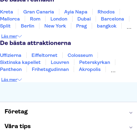
Kreta
Gran Canaria
Ayia Napa
Rhodos
Mallorca
Rom
London
Dubai
Barcelona
Split
Berlin
New York
Prag
bangkok
Stockholm
Gdansk
Oslo
Helsingfors
Läs mer
Uppsala
Helsingborg
De bästa attraktionerna
Uffizierna
Eiffeltornet
Colosseum
Sixtinska kapellet
Louvren
Peterskyrkan
Pantheon
Frihetsgudinnan
Akropolis
Empire State Building
Moulin Rouge
Läs mer
Burj Khalifa
Keukenhof
Alcatraz
Saltgruvan i Wieliczka
Alhambra
Caminito del Rey
Madame Tussauds London
London Dungeon
Tivoli
Företag
Våra tips