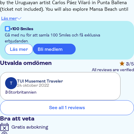
by the Uruguayan artist Carlos Páez Vilaró in Punta Ballena
(ticket not included). You will also explore Mansa Beach until
arriving at the peninsula of Punta del Este with its yacht port
Läs mer
and wonderful marina atmosphere.
From Ocean Beach, you will see the Wolves Island and the
+100 Smiles
sculpture of The Hand, the most emblematic monument of
Gå med nu för att samla 100 Smiles och få exklusiva
erbjudanden.
Punta del Este. A short tour around Piriapolis Beach, is also a
must from the top of San Antonio Mount you will feel
Bli medlem
Läs mer
delighted at the picturesque sight of the hilly area surrounding
Piriapolis Beach. The way back is along an amazing green area
Utvalda omdömen
3
/5
between forest and hills.
All reviews are verified
TUI Musement Traveler
T
24 oktober 2022
3
Storbritannien
See all 1 reviews
Bra att veta
Gratis avbokning