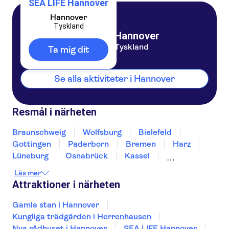
SEA LIFE Hannover
Hannover
Tyskland
Hannover
Tyskland
Ta mig dit
Se alla aktiviteter i Hannover
Resmål i närheten
Braunschweig
Wolfsburg
Bielefeld
Gottingen
Paderborn
Bremen
Harz
Lüneburg
Osnabrück
Kassel
Magdeburg
Hamburg
Oldenburg
Eisleben
Läs mer
Attraktioner i närheten
Gamla stan i Hannover
Kungliga trädgården i Herrenhausen
Nya rådhuset i Hannover
SEA LIFE Hannover