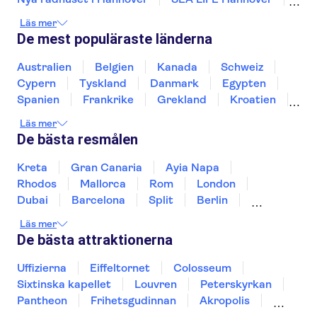
Floden Spree
Berlinmuren
Museumsinsel
Läs mer
Reichstag
TV-tornet i Berlin
De mest populäraste länderna
Checkpoint Charlie Berlin
Pergamonmuseet
Hamnen i Hamburg
Brandenburger Tor
Australien
Belgien
Kanada
Schweiz
St Pauli
Alexanderplatz
Cypern
Tyskland
Danmark
Egypten
Spanien
Frankrike
Grekland
Kroatien
Irland
Island
Italien
Norge
Polen
Läs mer
Sverige
Thailand
Turkiet
De bästa resmålen
Kreta
Gran Canaria
Ayia Napa
Rhodos
Mallorca
Rom
London
Dubai
Barcelona
Split
Berlin
New York
Prag
bangkok
Stockholm
Läs mer
Gdansk
Oslo
Helsingfors
Uppsala
De bästa attraktionerna
Helsingborg
Uffizierna
Eiffeltornet
Colosseum
Sixtinska kapellet
Louvren
Peterskyrkan
Pantheon
Frihetsgudinnan
Akropolis
Empire State Building
Moulin Rouge