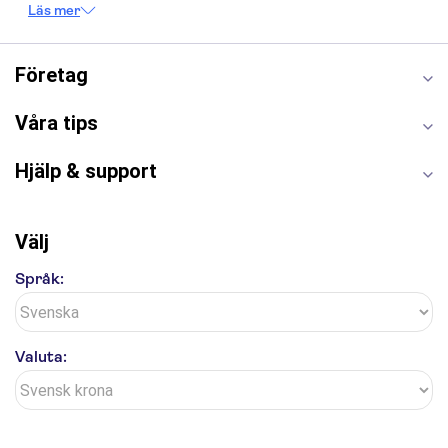
Läs mer
Burj Khalifa
Keukenhof
Alcatraz
Saltgruvan i Wieliczka
Alhambra
Caminito del Rey
Madame Tussauds London
Företag
London Dungeon
Tivoli
Våra tips
Hjälp & support
Välj
Språk:
Valuta: