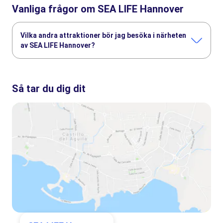
Vanliga frågor om SEA LIFE Hannover
Vilka andra attraktioner bör jag besöka i närheten
av SEA LIFE Hannover?
Här är några sevärdheter i SEA LIFE Hannover som du inte
får missa:
Så tar du dig dit
Gamla stan i Hannover
Kungliga trädgården i Herrenhausen
Nya rådhuset i Hannover