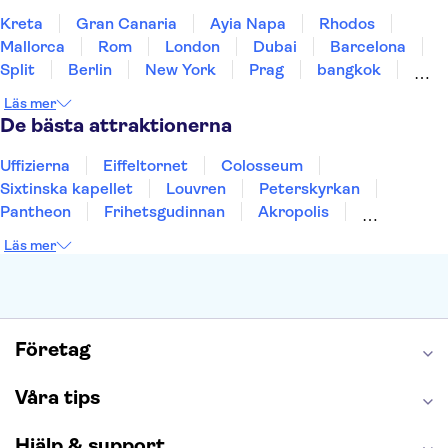
Kreta
Gran Canaria
Ayia Napa
Rhodos
Mallorca
Rom
London
Dubai
Barcelona
Split
Berlin
New York
Prag
bangkok
Stockholm
Gdansk
Oslo
Helsingfors
Läs mer
Uppsala
Helsingborg
De bästa attraktionerna
Uffizierna
Eiffeltornet
Colosseum
Sixtinska kapellet
Louvren
Peterskyrkan
Pantheon
Frihetsgudinnan
Akropolis
Empire State Building
Moulin Rouge
Läs mer
Burj Khalifa
Keukenhof
Alcatraz
Saltgruvan i Wieliczka
Alhambra
Caminito del Rey
Madame Tussauds London
London Dungeon
Tivoli
Företag
Våra tips
Hjälp & support