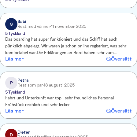
Sabi
S
Rest med vänner
11 november 2025
5
Tyskland
Das boarding hat super funktioniert und das Schiff hat auch
pünktlich abgelegt. Wir waren ja schon online registriert, was sehr
komfortabel war.Die Erklärungen an Bord haben sehr zum
Läs mer
Översätt
Hintergrundwissen für uns beigetragen und waren auch nicht so
langweilig. Der Service war sehr gut. Zudem war es eine interessante
Route mit beeindruckenden Impressionen! Live ist eben doch
schöner als im TV!!! Wir können die Fahrt zu 100 %
Petra
P
Rest som par
18 augusti 2025
weiterempfehlen und werden sie auf jeden Fall beiTageslicht
5
Tyskland
wiederholen.
Fahrt und Unterkunft war top , sehr freundliches Personal
Frühstück reichlich und sehr lecker
Läs mer
Översätt
Dieter
D