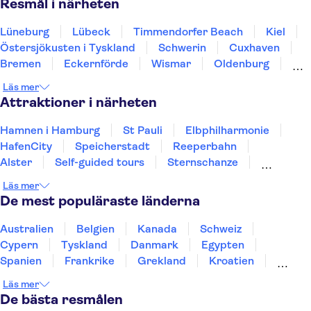
Resmål i närheten
Lüneburg
Lübeck
Timmendorfer Beach
Kiel
Östersjökusten i Tyskland
Schwerin
Cuxhaven
Bremen
Eckernförde
Wismar
Oldenburg
Hannover
Wolfsburg
Flensburg
Braunschweig
Läs mer
Attraktioner i närheten
Hamnen i Hamburg
St Pauli
Elbphilharmonie
HafenCity
Speicherstadt
Reeperbahn
Alster
Self-guided tours
Sternschanze
Floden Spree
Berlinmuren
Museumsinsel
Läs mer
Reichstag
TV-tornet i Berlin
De mest populäraste länderna
Checkpoint Charlie Berlin
Australien
Belgien
Kanada
Schweiz
Cypern
Tyskland
Danmark
Egypten
Spanien
Frankrike
Grekland
Kroatien
Irland
Island
Italien
Norge
Polen
Läs mer
Sverige
Thailand
Turkiet
De bästa resmålen