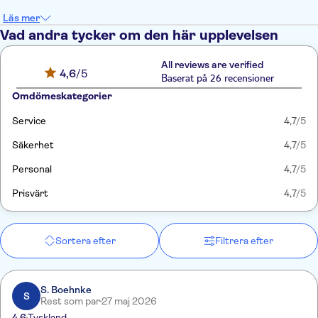
Läs mer
Vad andra tycker om den här upplevelsen
All reviews are verified
4,6
/5
Baserat på 26 recensioner
Omdömeskategorier
Service
4,7
/5
Säkerhet
4,7
/5
Personal
4,7
/5
Prisvärt
4,7
/5
Sortera efter
Filtrera efter
S. Boehnke
S
Rest som par
27 maj 2026
4.6
Tyskland