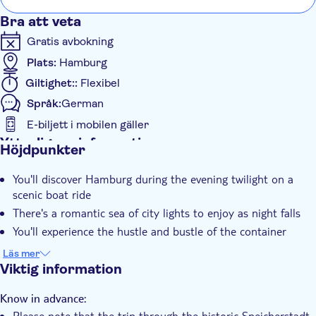
Live ist eben doch schöner als im T
Bra att veta
zu 1
Gratis avbokning
beiT
Plats:
Hamburg
Giltighet::
Flexibel
Språk:
German
E-biljett i mobilen gäller
Ytterligare information
Höjdpunkter
Omedelbar bekräftelse
You'll discover Hamburg during the evening twilight on a
Elektronisk biljett
scenic boat ride
There's a romantic sea of city lights to enjoy as night falls
You'll experience the hustle and bustle of the container
terminals up close
Läs mer
A cruise through the historic Speicherstadt is included,
Viktig information
depending on the tide
Your expert captain will share stories and insights during the
Know in advance:
journey
Please note that the trip through the historic Speicherstadt