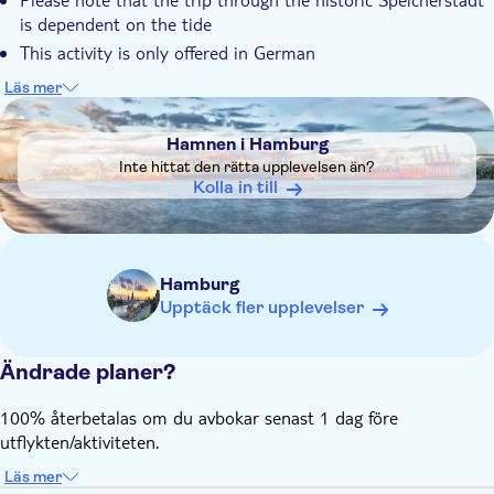
is dependent on the tide
This activity is only offered in German
This activity is recommended for children aged 5 and up
Läs mer
DSA1Hamnen i Hamburg
Hamnen i Hamburg
Inte hittat den rätta upplevelsen än?
Kolla in till
Hamburg
Upptäck fler upplevelser
Ändrade planer?
100% återbetalas om du avbokar senast 1 dag före
utflykten/aktiviteten.
Läs mer